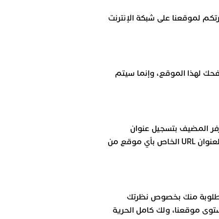
تكم لموقعنا على شبكة الإنترنت
فحك لهذا الموقع، وإنما سيتم
ا هذا الموقع (www.achewa9e3.com)، سيقوم السيرفر المضيف بتسجيل عنوان
بروتوكول شبكة الإنترنت (IP) الخاص بك، تاريخ ووقت الزيارة ونوع متصفح الإنترنت الذي تستخدمه والعنوان URL الخاص بأي موقع من
المطلوبة منك بخصوص نظرتك
توى موقعنا، ولك كامل الحرية