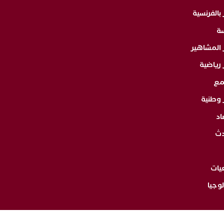
 بالفرنسية
ة
ر المشاهير
 رياضية
مع
 وطنية
اد
دث
يات
وجيا