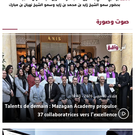
بحضور سمو الشيخ زايد بن محمد بن زايد وسمو الشيخ نهيان بن مبارك
دنيا بوطازوت تواصل تألقها الفني وتؤكد مكانتها بأداء مميز في
13:30
“كوفرة فالغيس”
صوت وصورة
يقظة أمنية تنهي كابوس الفتاة القاصر: كواليس مثيرة لعملية تحرير
19:11
رهينتين من قبضة ذي سوابق بالجديدة
اتحاد المقاولات الإعلامية يقود قاطرة التكوين بالجديدة ويستضيف
17:27
الإعلامي سعيد بلفقير في دورة استثنائية
ترسيخا لثقافة ترشيد الموارد المائية.. اختتام فعاليات النسخة الثانية
23:18
من “القرية الذكية للماء” بمركز الاصطياف ببوزنيقة
الثلاثاء 10 مارس 2026 - 10:40
Talents de demain : Mazagan Academy propulse
37 collaboratrices vers l’excellence