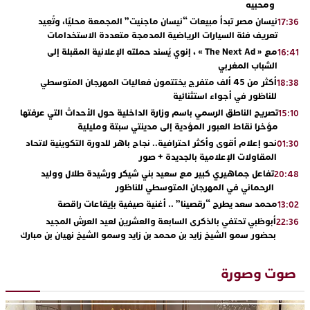
ومحبيه
نيسان مصر تبدأ مبيعات “نيسان ماجنيت” المجمعة محليًا، وتُعِيد
17:36
تعريف فئة السيارات الرياضية المدمجة متعددة الاستخدامات
مع « The Next Ad » ، إنوي يُسند حملته الإعلانية المقبلة إلى
16:41
الشباب المغربي
أكثر من 45 ألف متفرج يختتمون فعاليات المهرجان المتوسطي
18:38
للناظور في أجواء استثنائية
تصريح الناطق الرسمي باسم وزارة الداخلية حول الأحداث التي عرفتها
15:10
مؤخرا نقاط العبور المؤدية إلى مدينتي سبتة ومليلية
نحو إعلام أقوى وأكثر احترافية.. نجاح باهر للدورة التكوينية لاتحاد
01:30
المقاولات الإعلامية بالجديدة + صور
تفاعل جماهيري كبير مع سعيد بني شيكر ورشيدة طلال ووليد
20:48
الرحماني في المهرجان المتوسطي للناظور
محمد سعد يطرح “رقصينا” .. أغنية صيفية بإيقاعات راقصة
13:02
أبوظبي تحتفي بالذكرى السابعة والعشرين لعيد العرش المجيد
22:36
بحضور سمو الشيخ زايد بن محمد بن زايد وسمو الشيخ نهيان بن مبارك
دنيا بوطازوت تواصل تألقها الفني وتؤكد مكانتها بأداء مميز في
13:30
“كوفرة فالغيس”
صوت وصورة
يقظة أمنية تنهي كابوس الفتاة القاصر: كواليس مثيرة لعملية تحرير
19:11
رهينتين من قبضة ذي سوابق بالجديدة