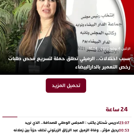
الإثنين 4 يوليو 2022 - 16:14
بسبب اختلالات.. الرميلي تطلق حملة لتسريع فحص طلبات
رخص التعمير بالدارالبيضاء
تحميل المزيد
24 ساعة
ادريس شحتان يكتب : المجلس الوطني للصحافة.. الذي نريد
23:07
رحيل مؤثر.. وفاة الزميل عبد الرزاق الزيتوني تخلف حزناً بين زملائه
00:53