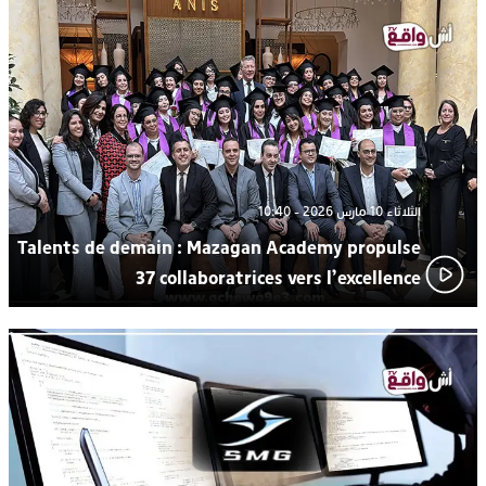
اتحاد المقاولات الإعلامية يقود قاطرة التكوين بالجديدة ويستضيف
17:27
الإعلامي سعيد بلفقير في دورة استثنائية
ترسيخا لثقافة ترشيد الموارد المائية.. اختتام فعاليات النسخة الثانية
23:18
من “القرية الذكية للماء” بمركز الاصطياف ببوزنيقة
الثلاثاء 10 مارس 2026 - 10:40
Talents de demain : Mazagan Academy propulse
37 collaboratrices vers l’excellence