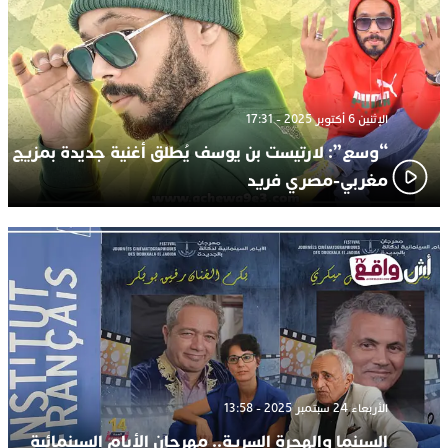
الإثنين 6 أكتوبر 2025 - 17:31
“وسع”: لارتيست بن يوسف يُطلق أغنية جديدة بمزيج
مغربي-مصري فريد
الأربعاء 24 سبتمبر 2025 - 13:58
السينما والهجرة السرية.. مهرجان الأيام السينمائية