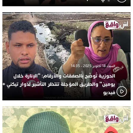
السبت 18 أكتوبر 2025 - 14:35
الحوزية تُوضّح بالصفقات والأرقام: “الإنارة خلال
يومين” والطريق المؤجلة تنتظر التأشير لدوار تيكني +
فيديو