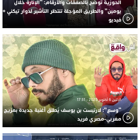
الحوزية تُوضّح بالصفقات والأرقام: “الإنارة خلال
يومين” والطريق المؤجلة تنتظر التأشير لدوار تيكني +
فيديو
الإثنين 6 أكتوبر 2025 - 17:31
“وسع”: لارتيست بن يوسف يُطلق أغنية جديدة بمزيج
مغربي-مصري فريد