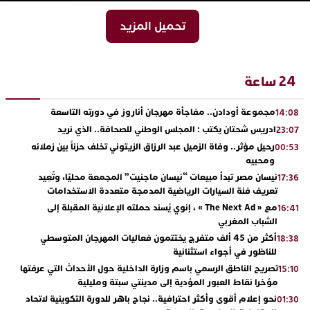
تحميل المزيد
24 ساعة
مجموعة أودادن.. مفاجأة مهرجان أناروز في دورته التاسعة
14:08
ادريس شحتان يكتب : المجلس الوطني للصحافة.. الذي نريد
23:07
رحيل مؤثر.. وفاة الزميل عبد الرزاق الزيتوني تخلف حزناً بين زملائه
00:53
ومحبيه
نيسان مصر تبدأ مبيعات “نيسان ماجنيت” المجمعة محليًا، وتُعِيد
17:36
تعريف فئة السيارات الرياضية المدمجة متعددة الاستخدامات
مع « The Next Ad » ، إنوي يُسند حملته الإعلانية المقبلة إلى
16:41
الشباب المغربي
أكثر من 45 ألف متفرج يختتمون فعاليات المهرجان المتوسطي
18:38
للناظور في أجواء استثنائية
تصريح الناطق الرسمي باسم وزارة الداخلية حول الأحداث التي عرفتها
15:10
مؤخرا نقاط العبور المؤدية إلى مدينتي سبتة ومليلية
نحو إعلام أقوى وأكثر احترافية.. نجاح باهر للدورة التكوينية لاتحاد
01:30