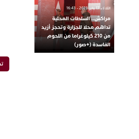
الثلاثاء 17 يناير 2023 - 16:43
مراكش.. السلطات المحلية
تداهم محلا للجزارة وتحجز أزيد
من 210 كيلوغراما من اللحوم
الفاسدة (+صور)
تح