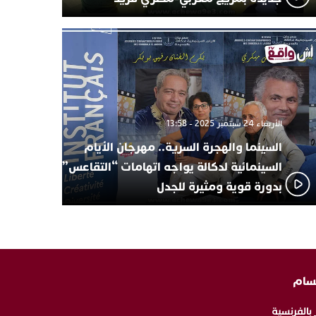
الأربعاء 24 سبتمبر 2025 - 13:58
السينما والهجرة السرية.. مهرجان الأيام
السينمائية لدكالة يواجه اتهامات “التقاعس”
بدورة قوية ومثيرة للجدل
سام
 بالفرنسية