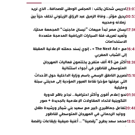
ادريس شحتان يكتب : المجلس الوطني للصحافة.. الذي نريد
23:0
رحيل مؤثر.. وفاة الزميل عبد الرزاق الزيتوني تخلف حزناً بين
00:5
زملائه ومحبيه
نيسان مصر تبدأ مبيعات “نيسان ماجنيت” المجمعة محليًا،
17:3
وتُعِيد تعريف فئة السيارات الرياضية المدمجة متعددة
الاستخدامات
مع « The Next Ad » ، إنوي يُسند حملته الإعلانية المقبلة
16:4
إلى الشباب المغربي
أكثر من 45 ألف متفرج يختتمون فعاليات المهرجان
18:3
المتوسطي للناظور في أجواء استثنائية
تصريح الناطق الرسمي باسم وزارة الداخلية حول الأحداث
15:1
التي عرفتها مؤخرا نقاط العبور المؤدية إلى مدينتي سبتة
ومليلية
نحو إعلام أقوى وأكثر احترافية.. نجاح باهر للدورة
01:3
التكوينية لاتحاد المقاولات الإعلامية بالجديدة + صور
تفاعل جماهيري كبير مع سعيد بني شيكر ورشيدة طلال
20:4
ووليد الرحماني في المهرجان المتوسطي للناظور
محمد سعد يطرح “رقصينا” .. أغنية صيفية بإيقاعات راقصة
13:0
أبوظبي تحتفي بالذكرى السابعة والعشرين لعيد العرش
22:3
المجيد بحضور سمو الشيخ زايد بن محمد بن زايد وسمو