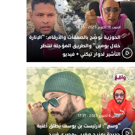
السبت 18 أكتوبر 2025 - 14:35
الحوزية تُوضّح بالصفقات والأرقام: “الإنارة
خلال يومين” والطريق المؤجلة تنتظر
التأشير لدوار تيكني + فيديو
الإثنين 6 أكتوبر 2025 - 17:31
“وسع”: لارتيست بن يوسف يُطلق أغنية
جديدة بمزيج مغربي-مصري فريد