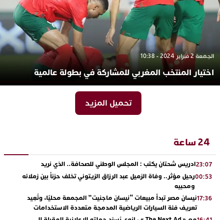
الجمعة 2 فبراير 2024 - 10:38
اختيار المنتخب المغربي للمشاركة في بطولة عالمية
تحميل المزيد
24 ساعة
ادريس شحتان يكتب : المجلس الوطني للصحافة.. الذي نريد
23:07
رحيل مؤثر.. وفاة الزميل عبد الرزاق الزيتوني تخلف حزناً بين زملائه
00:53
ومحبيه
نيسان مصر تبدأ مبيعات “نيسان ماجنيت” المجمعة محليًا، وتُعِيد
17:36
تعريف فئة السيارات الرياضية المدمجة متعددة الاستخدامات
مع « The Next Ad » ، إنوي يُسند حملته الإعلانية المقبلة إلى
16:41