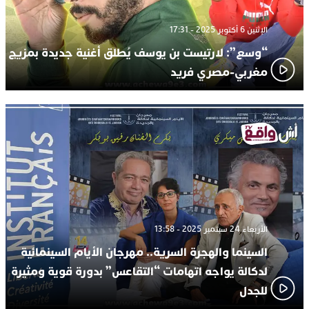
الإثنين 6 أكتوبر 2025 - 17:31
“وسع”: لارتيست بن يوسف يُطلق أغنية جديدة بمزيج
مغربي-مصري فريد
الأربعاء 24 سبتمبر 2025 - 13:58
السينما والهجرة السرية.. مهرجان الأيام السينمائية
لدكالة يواجه اتهامات “التقاعس” بدورة قوية ومثيرة
للجدل