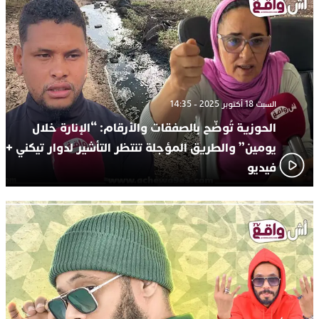
السبت 18 أكتوبر 2025 - 14:35
الحوزية تُوضّح بالصفقات والأرقام: “الإنارة خلال
يومين” والطريق المؤجلة تنتظر التأشير لدوار تيكني +
فيديو