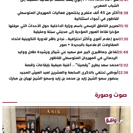
الشباب المغربي
أكثر من 45 ألف متفرج يختتمون فعاليات المهرجان المتوسطي
18:38
للناظور في أجواء استثنائية
تصريح الناطق الرسمي باسم وزارة الداخلية حول الأحداث التي عرفتها
15:10
مؤخرا نقاط العبور المؤدية إلى مدينتي سبتة ومليلية
نحو إعلام أقوى وأكثر احترافية.. نجاح باهر للدورة التكوينية لاتحاد
01:30
المقاولات الإعلامية بالجديدة + صور
تفاعل جماهيري كبير مع سعيد بني شيكر ورشيدة طلال ووليد
20:48
الرحماني في المهرجان المتوسطي للناظور
محمد سعد يطرح “رقصينا” .. أغنية صيفية بإيقاعات راقصة
13:02
أبوظبي تحتفي بالذكرى السابعة والعشرين لعيد العرش المجيد
22:36
بحضور سمو الشيخ زايد بن محمد بن زايد وسمو الشيخ نهيان بن مبارك
دنيا بوطازوت تواصل تألقها الفني وتؤكد مكانتها بأداء مميز في
13:30
“كوفرة فالغيس”
صوت وصورة
يقظة أمنية تنهي كابوس الفتاة القاصر: كواليس مثيرة لعملية تحرير
19:11
رهينتين من قبضة ذي سوابق بالجديدة
اتحاد المقاولات الإعلامية يقود قاطرة التكوين بالجديدة ويستضيف
17:27
الإعلامي سعيد بلفقير في دورة استثنائية
ترسيخا لثقافة ترشيد الموارد المائية.. اختتام فعاليات النسخة الثانية
23:18
من “القرية الذكية للماء” بمركز الاصطياف ببوزنيقة