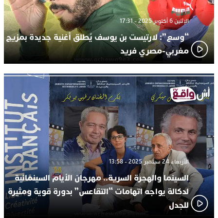
الإثنين 6 أكتوبر 2025 - 17:31
“وسع”: لارتيست بن يوسف يُطلق أغنية جديدة بمزيج
مغربي-مصري فريد
الأربعاء 24 سبتمبر 2025 - 13:58
السينما والهجرة السرية.. مهرجان الأيام السينمائية
لدكالة يواجه اتهامات “التقاعس” بدورة قوية ومثيرة
للجدل