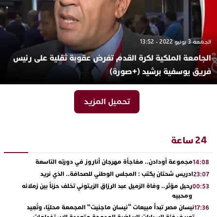
الجمعة 3 يونيو 2022 - 13:52
الجامعة الملكية لكرة القدم تفرض عقوبة ثقلية على رئيس
فريق يوسفية برشيد (+صورة)
تحميل المزيد
24 ساعة
مجموعة أودادن.. مفاجأة مهرجان أناروز في دورته التاسعة
14:08
ادريس شحتان يكتب : المجلس الوطني للصحافة.. الذي نريد
23:07
رحيل مؤثر.. وفاة الزميل عبد الرزاق الزيتوني تخلف حزناً بين زملائه
00:53
ومحبيه
نيسان مصر تبدأ مبيعات “نيسان ماجنيت” المجمعة محليًا، وتُعِيد
17:36
تعريف فئة السيارات الرياضية المدمجة متعددة الاستخدامات