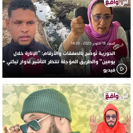
السبت 18 أكتوبر 2025 - 14:35
الحوزية تُوضّح بالصفقات والأرقام: “الإنارة خلال
يومين” والطريق المؤجلة تنتظر التأشير لدوار تيكني +
فيديو