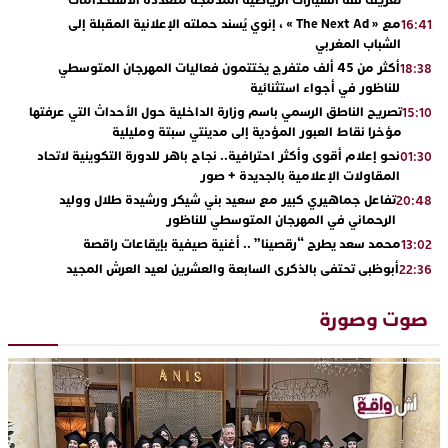
مع « The Next Ad » ، إنوي يُسند حملته الإعلانية المقبلة إلى
16:41
الشباب المغربي
أكثر من 45 ألف متفرج يختتمون فعاليات المهرجان المتوسطي
18:38
للناظور في أجواء استثنائية
تصريح الناطق الرسمي باسم وزارة الداخلية حول الأحداث التي عرفتها
15:10
مؤخرا نقاط العبور المؤدية إلى مدينتي سبتة ومليلية
نحو إعلام أقوى وأكثر احترافية.. نجاح باهر للدورة التكوينية لاتحاد
01:30
المقاولات الإعلامية بالجديدة + صور
تفاعل جماهيري كبير مع سعيد بني شيكر ورشيدة طلال ووليد
20:48
الرحماني في المهرجان المتوسطي للناظور
محمد سعد يطرح “رقصينا” .. أغنية صيفية بإيقاعات راقصة
13:02
أبوظبي تحتفي بالذكرى السابعة والعشرين لعيد العرش المجيد
22:36
بحضور سمو الشيخ زايد بن محمد بن زايد وسمو الشيخ نهيان بن مبارك
دنيا بوطازوت تواصل تألقها الفني وتؤكد مكانتها بأداء مميز في
13:30
صوت وصورة
“كوفرة فالغيس”
يقظة أمنية تنهي كابوس الفتاة القاصر: كواليس مثيرة لعملية تحرير
19:11
رهينتين من قبضة ذي سوابق بالجديدة
اتحاد المقاولات الإعلامية يقود قاطرة التكوين بالجديدة ويستضيف
17:27
الإعلامي سعيد بلفقير في دورة استثنائية