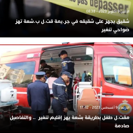
الإثنين 9 أكتوبر 2023 - 08:38
شقيق يجهز على شقيقه في جر.يمة قت.ل ب.شعة تهز
ضواحي تنغير
الأربعاء 9 أغسطس 2023 - 17:42
مقت.ل طفل بطريقة بشعة يهز إقليم تنغير .. والتفاصيل
صادمة