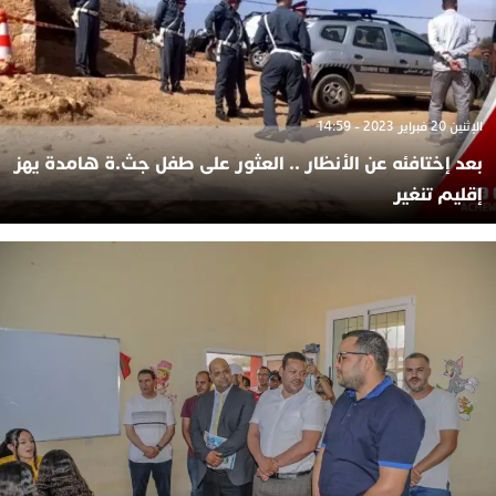
الإثنين 20 فبراير 2023 - 14:59
بعد إختافئه عن الأنظار .. العثور على طفل جث.ة هامدة يهز
إقليم تنغير