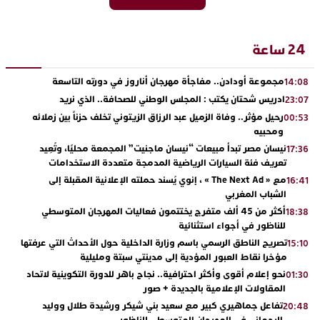
24 ساعة
مجموعة أودادن.. مفاجأة مهرجان أناروز في دورته التاسعة
14:08
ادريس شحتان يكتب : المجلس الوطني للصحافة.. الذي نريد
23:07
رحيل مؤثر.. وفاة الزميل عبد الرزاق الزيتوني تخلف حزناً بين زملائه
00:53
ومحبيه
نيسان مصر تبدأ مبيعات “نيسان ماجنيت” المجمعة محليًا، وتُعِيد
17:36
تعريف فئة السيارات الرياضية المدمجة متعددة الاستخدامات
مع « The Next Ad » ، إنوي يُسند حملته الإعلانية المقبلة إلى
16:41
الشباب المغربي
أكثر من 45 ألف متفرج يختتمون فعاليات المهرجان المتوسطي
18:38
للناظور في أجواء استثنائية
تصريح الناطق الرسمي باسم وزارة الداخلية حول الأحداث التي عرفتها
15:10
مؤخرا نقاط العبور المؤدية إلى مدينتي سبتة ومليلية
نحو إعلام أقوى وأكثر احترافية.. نجاح باهر للدورة التكوينية لاتحاد
01:30
المقاولات الإعلامية بالجديدة + صور
تفاعل جماهيري كبير مع سعيد بني شيكر ورشيدة طلال ووليد
20:48
الرحماني في المهرجان المتوسطي للناظور