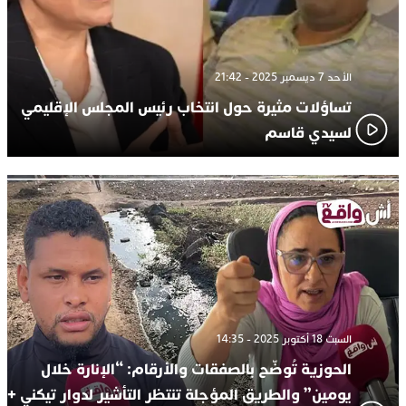
الأحد 7 ديسمبر 2025 - 21:42
تساؤلات مثيرة حول انتخاب رئيس المجلس الإقليمي
لسيدي قاسم
السبت 18 أكتوبر 2025 - 14:35
الحوزية تُوضّح بالصفقات والأرقام: “الإنارة خلال
يومين” والطريق المؤجلة تنتظر التأشير لدوار تيكني +