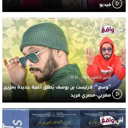
فيديو
الإثنين 6 أكتوبر 2025 - 17:31
“وسع”: لارتيست بن يوسف يُطلق أغنية جديدة بمزيج
مغربي-مصري فريد