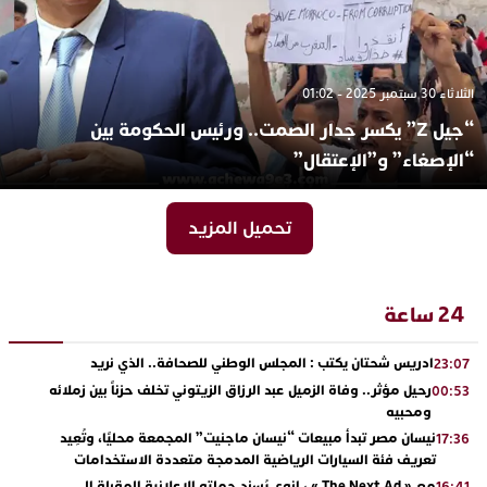
الثلاثاء 30 سبتمبر 2025 - 01:02
“جيل Z” يكسر جدار الصمت.. ورئيس الحكومة بين
“الإصغاء” و”الإعتقال”
تحميل المزيد
24 ساعة
ادريس شحتان يكتب : المجلس الوطني للصحافة.. الذي نريد
23:07
رحيل مؤثر.. وفاة الزميل عبد الرزاق الزيتوني تخلف حزناً بين زملائه
00:53
ومحبيه
نيسان مصر تبدأ مبيعات “نيسان ماجنيت” المجمعة محليًا، وتُعِيد
17:36
تعريف فئة السيارات الرياضية المدمجة متعددة الاستخدامات
مع « The Next Ad » ، إنوي يُسند حملته الإعلانية المقبلة إلى
16:41