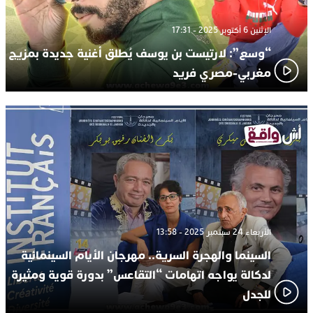
الإثنين 6 أكتوبر 2025 - 17:31
“وسع”: لارتيست بن يوسف يُطلق أغنية جديدة بمزيج
مغربي-مصري فريد
الأربعاء 24 سبتمبر 2025 - 13:58
السينما والهجرة السرية.. مهرجان الأيام السينمائية
لدكالة يواجه اتهامات “التقاعس” بدورة قوية ومثيرة
للجدل