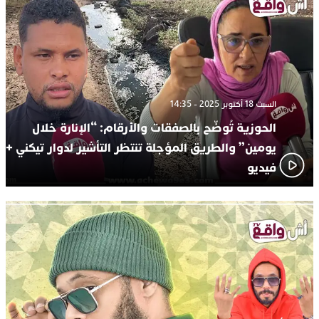
السبت 18 أكتوبر 2025 - 14:35
الحوزية تُوضّح بالصفقات والأرقام: “الإنارة خلال
يومين” والطريق المؤجلة تنتظر التأشير لدوار تيكني +
فيديو