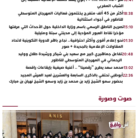
الشباب المغربي
أكثر من 45 ألف متفرج يختتمون فعاليات المهرجان المتوسطي
18:38
للناظور في أجواء استثنائية
تصريح الناطق الرسمي باسم وزارة الداخلية حول الأحداث التي عرفتها
15:10
مؤخرا نقاط العبور المؤدية إلى مدينتي سبتة ومليلية
نحو إعلام أقوى وأكثر احترافية.. نجاح باهر للدورة التكوينية لاتحاد
01:30
المقاولات الإعلامية بالجديدة + صور
تفاعل جماهيري كبير مع سعيد بني شيكر ورشيدة طلال ووليد
20:48
الرحماني في المهرجان المتوسطي للناظور
محمد سعد يطرح “رقصينا” .. أغنية صيفية بإيقاعات راقصة
13:02
أبوظبي تحتفي بالذكرى السابعة والعشرين لعيد العرش المجيد
22:36
بحضور سمو الشيخ زايد بن محمد بن زايد وسمو الشيخ نهيان بن مبارك
دنيا بوطازوت تواصل تألقها الفني وتؤكد مكانتها بأداء مميز في
13:30
“كوفرة فالغيس”
صوت وصورة
يقظة أمنية تنهي كابوس الفتاة القاصر: كواليس مثيرة لعملية تحرير
19:11
رهينتين من قبضة ذي سوابق بالجديدة
اتحاد المقاولات الإعلامية يقود قاطرة التكوين بالجديدة ويستضيف
17:27
الإعلامي سعيد بلفقير في دورة استثنائية
ترسيخا لثقافة ترشيد الموارد المائية.. اختتام فعاليات النسخة الثانية
23:18
من “القرية الذكية للماء” بمركز الاصطياف ببوزنيقة