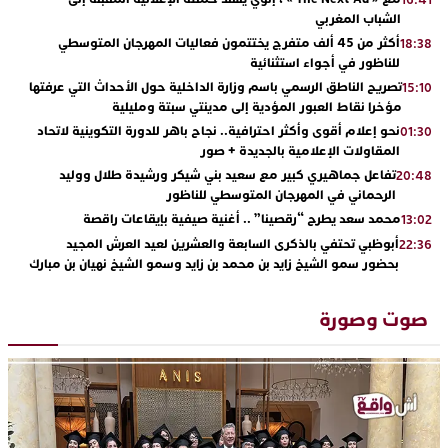
الشباب المغربي
أكثر من 45 ألف متفرج يختتمون فعاليات المهرجان المتوسطي
18:38
للناظور في أجواء استثنائية
تصريح الناطق الرسمي باسم وزارة الداخلية حول الأحداث التي عرفتها
15:10
مؤخرا نقاط العبور المؤدية إلى مدينتي سبتة ومليلية
نحو إعلام أقوى وأكثر احترافية.. نجاح باهر للدورة التكوينية لاتحاد
01:30
المقاولات الإعلامية بالجديدة + صور
تفاعل جماهيري كبير مع سعيد بني شيكر ورشيدة طلال ووليد
20:48
الرحماني في المهرجان المتوسطي للناظور
محمد سعد يطرح “رقصينا” .. أغنية صيفية بإيقاعات راقصة
13:02
أبوظبي تحتفي بالذكرى السابعة والعشرين لعيد العرش المجيد
22:36
بحضور سمو الشيخ زايد بن محمد بن زايد وسمو الشيخ نهيان بن مبارك
دنيا بوطازوت تواصل تألقها الفني وتؤكد مكانتها بأداء مميز في
13:30
“كوفرة فالغيس”
صوت وصورة
يقظة أمنية تنهي كابوس الفتاة القاصر: كواليس مثيرة لعملية تحرير
19:11
رهينتين من قبضة ذي سوابق بالجديدة
اتحاد المقاولات الإعلامية يقود قاطرة التكوين بالجديدة ويستضيف
17:27
الإعلامي سعيد بلفقير في دورة استثنائية
ترسيخا لثقافة ترشيد الموارد المائية.. اختتام فعاليات النسخة الثانية
23:18
من “القرية الذكية للماء” بمركز الاصطياف ببوزنيقة