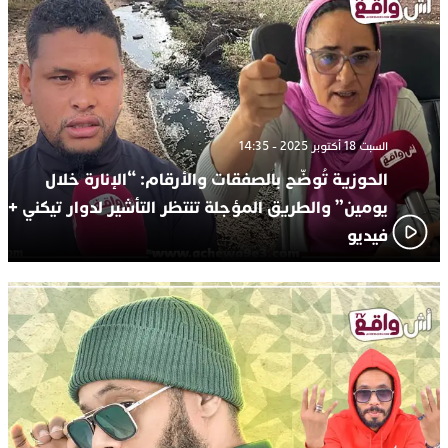
السبت 18 أكتوبر 2025 - 14:35
الحوزية تُوضّح بالصفقات والأرقام: “الإنارة خلال
يومين” والطريق المؤجلة تنتظر التأشير لدوار تيكني +
فيديو