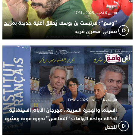
الإثنين 6 أكتوبر 2025 - 17:31
“وسع”: لارتيست بن يوسف يُطلق أغنية جديدة بمزيج
مغربي-مصري فريد
الأربعاء 24 سبتمبر 2025 - 13:58
السينما والهجرة السرية.. مهرجان الأيام السينمائية
لدكالة يواجه اتهامات “التقاعس” بدورة قوية ومثيرة
للجدل