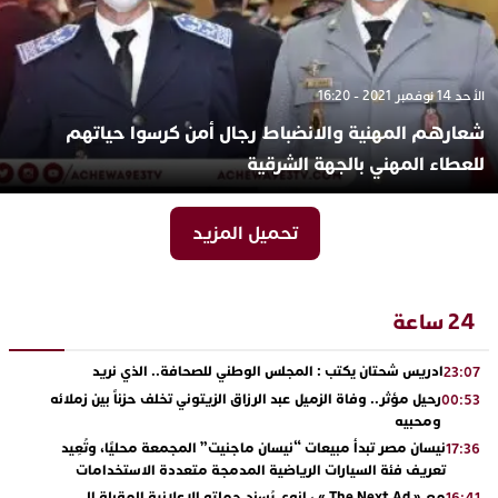
الأحد 14 نوفمبر 2021 - 16:20
شعارهم المهنية والانضباط رجال أمن كرسوا حياتهم
للعطاء المهني بالجهة الشرقية
تحميل المزيد
24 ساعة
ادريس شحتان يكتب : المجلس الوطني للصحافة.. الذي نريد
23:07
رحيل مؤثر.. وفاة الزميل عبد الرزاق الزيتوني تخلف حزناً بين زملائه
00:53
ومحبيه
نيسان مصر تبدأ مبيعات “نيسان ماجنيت” المجمعة محليًا، وتُعِيد
17:36
تعريف فئة السيارات الرياضية المدمجة متعددة الاستخدامات
مع « The Next Ad » ، إنوي يُسند حملته الإعلانية المقبلة إلى
16:41