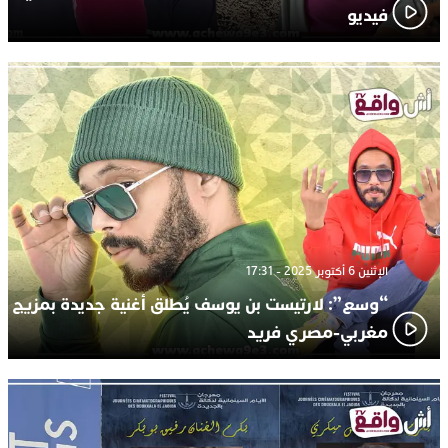
فيديو
الإثنين 6 أكتوبر 2025 - 17:31
“وسع”: لارتيست بن يوسف يُطلق أغنية جديدة بمزيج
مغربي-مصري فريد