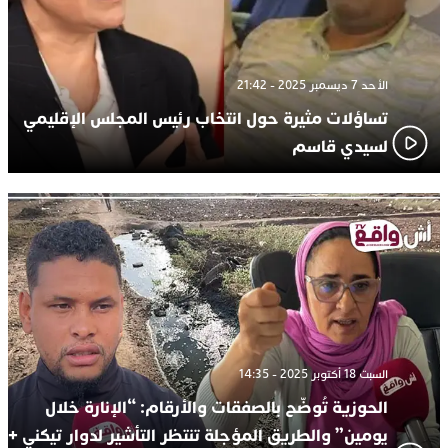
الأحد 7 ديسمبر 2025 - 21:42
تساؤلات مثيرة حول انتخاب رئيس المجلس الإقليمي
لسيدي قاسم
السبت 18 أكتوبر 2025 - 14:35
الحوزية تُوضّح بالصفقات والأرقام: “الإنارة خلال
يومين” والطريق المؤجلة تنتظر التأشير لدوار تيكني +