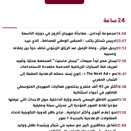
24 ساعة
مجموعة أودادن.. مفاجأة مهرجان أناروز في دورته التاسعة
14:08
ادريس شحتان يكتب : المجلس الوطني للصحافة.. الذي نريد
23:07
رحيل مؤثر.. وفاة الزميل عبد الرزاق الزيتوني تخلف حزناً بين زملائه
00:53
ومحبيه
نيسان مصر تبدأ مبيعات “نيسان ماجنيت” المجمعة محليًا، وتُعِيد
17:36
تعريف فئة السيارات الرياضية المدمجة متعددة الاستخدامات
مع « The Next Ad » ، إنوي يُسند حملته الإعلانية المقبلة إلى
16:41
الشباب المغربي
أكثر من 45 ألف متفرج يختتمون فعاليات المهرجان المتوسطي
18:38
للناظور في أجواء استثنائية
تصريح الناطق الرسمي باسم وزارة الداخلية حول الأحداث التي عرفتها
15:10
مؤخرا نقاط العبور المؤدية إلى مدينتي سبتة ومليلية
نحو إعلام أقوى وأكثر احترافية.. نجاح باهر للدورة التكوينية لاتحاد
01:30
المقاولات الإعلامية بالجديدة + صور
تفاعل جماهيري كبير مع سعيد بني شيكر ورشيدة طلال ووليد
20:48
الرحماني في المهرجان المتوسطي للناظور