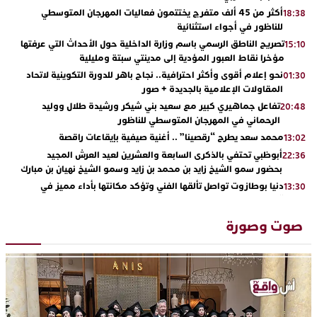
أكثر من 45 ألف متفرج يختتمون فعاليات المهرجان المتوسطي
18:38
للناظور في أجواء استثنائية
تصريح الناطق الرسمي باسم وزارة الداخلية حول الأحداث التي عرفتها
15:10
مؤخرا نقاط العبور المؤدية إلى مدينتي سبتة ومليلية
نحو إعلام أقوى وأكثر احترافية.. نجاح باهر للدورة التكوينية لاتحاد
01:30
المقاولات الإعلامية بالجديدة + صور
تفاعل جماهيري كبير مع سعيد بني شيكر ورشيدة طلال ووليد
20:48
الرحماني في المهرجان المتوسطي للناظور
محمد سعد يطرح “رقصينا” .. أغنية صيفية بإيقاعات راقصة
13:02
أبوظبي تحتفي بالذكرى السابعة والعشرين لعيد العرش المجيد
22:36
بحضور سمو الشيخ زايد بن محمد بن زايد وسمو الشيخ نهيان بن مبارك
دنيا بوطازوت تواصل تألقها الفني وتؤكد مكانتها بأداء مميز في
13:30
“كوفرة فالغيس”
يقظة أمنية تنهي كابوس الفتاة القاصر: كواليس مثيرة لعملية تحرير
19:11
صوت وصورة
رهينتين من قبضة ذي سوابق بالجديدة
اتحاد المقاولات الإعلامية يقود قاطرة التكوين بالجديدة ويستضيف
17:27
الإعلامي سعيد بلفقير في دورة استثنائية
ترسيخا لثقافة ترشيد الموارد المائية.. اختتام فعاليات النسخة الثانية
23:18
من “القرية الذكية للماء” بمركز الاصطياف ببوزنيقة
من الراب والراي إلى العيطة والأغنية الأمازيغية.. مهرجان الناظور
17:36