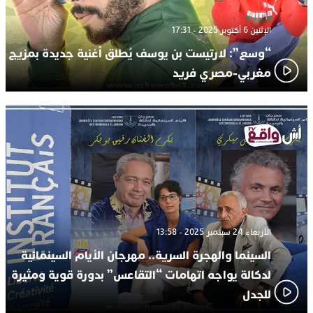
الإثنين 6 أكتوبر 2025 - 17:31
“وسع”: لارتيست بن يوسف يُطلق أغنية جديدة بمزيج
مغربي-مصري فريد
الأربعاء 24 سبتمبر 2025 - 13:58
السينما والهجرة السرية.. مهرجان الأيام السينمائية
لدكالة يواجه اتهامات “التقاعس” بدورة قوية ومثيرة
للجدل