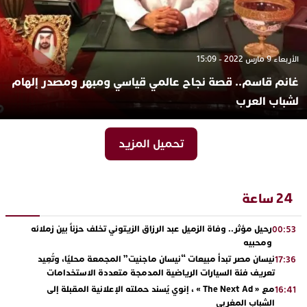
الأربعاء 9 مارس 2022 - 15:09
غانم قاسم.. قصة نجاح عالمي قياسي ومبهر ومصدر إلهام
لشباب العرب
تحميل المزيد
24 ساعة
رحيل مؤثر.. وفاة الزميل عبد الرزاق الزيتوني تخلف حزناً بين زملائه
00:53
ومحبيه
نيسان مصر تبدأ مبيعات “نيسان ماجنيت” المجمعة محليًا، وتُعِيد
17:36
تعريف فئة السيارات الرياضية المدمجة متعددة الاستخدامات
مع « The Next Ad » ، إنوي يُسند حملته الإعلانية المقبلة إلى
16:41
الشباب المغربي