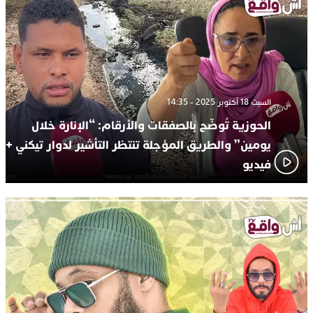
السبت 18 أكتوبر 2025 - 14:35
الحوزية تُوضّح بالصفقات والأرقام: “الإنارة خلال
يومين” والطريق المؤجلة تنتظر التأشير لدوار تيكني +
فيديو