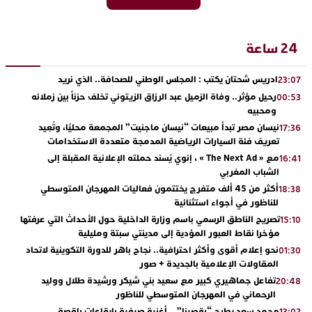
24 ساعة
ادريس شحتان يكتب : المجلس الوطني للصحافة.. الذي نريد
23:07
رحيل مؤثر.. وفاة الزميل عبد الرزاق الزيتوني تخلف حزناً بين زملائه
00:53
ومحبيه
نيسان مصر تبدأ مبيعات “نيسان ماجنيت” المجمعة محليًا، وتُعِيد
17:36
تعريف فئة السيارات الرياضية المدمجة متعددة الاستخدامات
مع « The Next Ad » ، إنوي يُسند حملته الإعلانية المقبلة إلى
16:41
الشباب المغربي
أكثر من 45 ألف متفرج يختتمون فعاليات المهرجان المتوسطي
18:38
للناظور في أجواء استثنائية
تصريح الناطق الرسمي باسم وزارة الداخلية حول الأحداث التي عرفتها
15:10
مؤخرا نقاط العبور المؤدية إلى مدينتي سبتة ومليلية
نحو إعلام أقوى وأكثر احترافية.. نجاح باهر للدورة التكوينية لاتحاد
01:30
المقاولات الإعلامية بالجديدة + صور
تفاعل جماهيري كبير مع سعيد بني شيكر ورشيدة طلال ووليد
20:48
الرحماني في المهرجان المتوسطي للناظور
محمد سعد يطرح “رقصينا” .. أغنية صيفية بإيقاعات راقصة
13:02