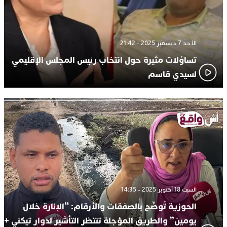
الأحد 7 ديسمبر 2025 - 21:42
تساؤلات مثيرة حول انتخاب رئيس المجلس الإقليمي
لسيدي قاسم
السبت 18 أكتوبر 2025 - 14:35
الحوزية تُوضّح بالصفقات والأرقام: “الإنارة خلال
يومين” والطريق المؤجلة تنتظر التأشير لدوار تيكني +