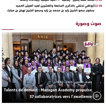
أبوظبي تحتفي بالذكرى السابعة والعشرين لعيد العرش المجيد
22:36
بحضور سمو الشيخ زايد بن محمد بن زايد وسمو الشيخ نهيان بن مبارك
دنيا بوطازوت تواصل تألقها الفني وتؤكد مكانتها بأداء مميز في
13:30
“كوفرة فالغيس”
صوت وصورة
يقظة أمنية تنهي كابوس الفتاة القاصر: كواليس مثيرة لعملية تحرير
19:11
رهينتين من قبضة ذي سوابق بالجديدة
اتحاد المقاولات الإعلامية يقود قاطرة التكوين بالجديدة ويستضيف
17:27
الإعلامي سعيد بلفقير في دورة استثنائية
ترسيخا لثقافة ترشيد الموارد المائية.. اختتام فعاليات النسخة الثانية
23:18
من “القرية الذكية للماء” بمركز الاصطياف ببوزنيقة
الثلاثاء 10 مارس 2026 - 10:40
Talents de demain : Mazagan Academy propulse
37 collaboratrices vers l’excellence