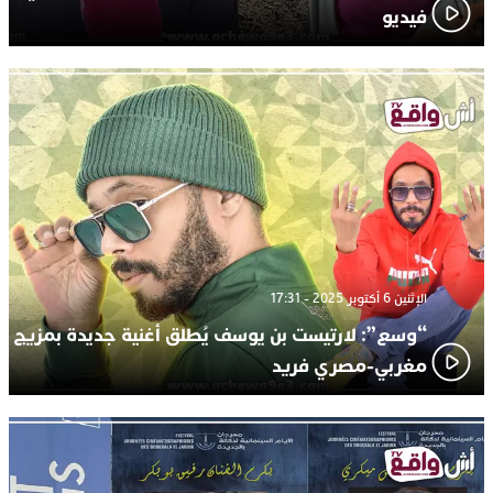
فيديو
الإثنين 6 أكتوبر 2025 - 17:31
“وسع”: لارتيست بن يوسف يُطلق أغنية جديدة بمزيج
مغربي-مصري فريد