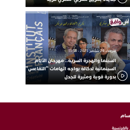
الأربعاء 24 سبتمبر 2025 - 13:58
السينما والهجرة السرية.. مهرجان الأيام
السينمائية لدكالة يواجه اتهامات “التقاعس”
بدورة قوية ومثيرة للجدل
سام
 بالفرنسية