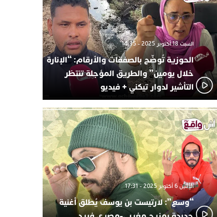
السبت 18 أكتوبر 2025 - 14:35
الحوزية تُوضّح بالصفقات والأرقام: “الإنارة
خلال يومين” والطريق المؤجلة تنتظر
التأشير لدوار تيكني + فيديو
الإثنين 6 أكتوبر 2025 - 17:31
“وسع”: لارتيست بن يوسف يُطلق أغنية
جديدة بمزيج مغربي-مصري فريد