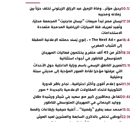
رحيل مؤثر.. وفاة الزميل عبد الرزاق الزيتوني تخلف حزناً بين
00:5
زملائه ومحبيه
نيسان مصر تبدأ مبيعات “نيسان ماجنيت” المجمعة محليًا،
17:3
وتُعِيد تعريف فئة السيارات الرياضية المدمجة متعددة
الاستخدامات
مع « The Next Ad » ، إنوي يُسند حملته الإعلانية المقبلة
16:4
إلى الشباب المغربي
أكثر من 45 ألف متفرج يختتمون فعاليات المهرجان
18:3
المتوسطي للناظور في أجواء استثنائية
تصريح الناطق الرسمي باسم وزارة الداخلية حول الأحداث
15:1
التي عرفتها مؤخرا نقاط العبور المؤدية إلى مدينتي سبتة
ومليلية
نحو إعلام أقوى وأكثر احترافية.. نجاح باهر للدورة
01:3
التكوينية لاتحاد المقاولات الإعلامية بالجديدة + صور
تفاعل جماهيري كبير مع سعيد بني شيكر ورشيدة طلال
20:4
ووليد الرحماني في المهرجان المتوسطي للناظور
محمد سعد يطرح “رقصينا” .. أغنية صيفية بإيقاعات راقصة
13:0
أبوظبي تحتفي بالذكرى السابعة والعشرين لعيد العرش
22:3
المجيد بحضور سمو الشيخ زايد بن محمد بن زايد وسمو
الشيخ نهيان بن مبارك