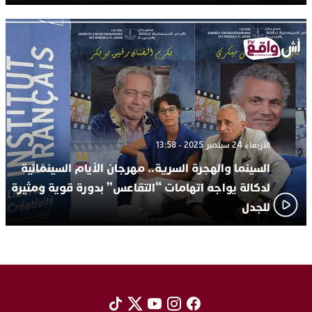
الأربعاء 24 سبتمبر 2025 - 13:58
السينما والهجرة السرية.. مهرجان الأيام السينمائية
لدكالة يواجه اتهامات “التقاعس” بدورة قوية ومثيرة
للجدل