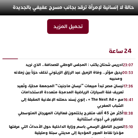
حالة لا إنسانية لإمرأة ترقد بجانب مسرح عفيفي بالجديدة
تحميل المزيد
24 ساعة
ادريس شحتان يكتب : المجلس الوطني للصحافة.. الذي نريد
23:07
رحيل مؤثر.. وفاة الزميل عبد الرزاق الزيتوني تخلف حزناً بين زملائه
00:53
ومحبيه
نيسان مصر تبدأ مبيعات “نيسان ماجنيت” المجمعة محليًا، وتُعِيد
17:36
تعريف فئة السيارات الرياضية المدمجة متعددة الاستخدامات
مع « The Next Ad » ، إنوي يُسند حملته الإعلانية المقبلة إلى
16:41
الشباب المغربي
أكثر من 45 ألف متفرج يختتمون فعاليات المهرجان المتوسطي
18:38
للناظور في أجواء استثنائية
تصريح الناطق الرسمي باسم وزارة الداخلية حول الأحداث التي عرفتها
15:10
مؤخرا نقاط العبور المؤدية إلى مدينتي سبتة ومليلية