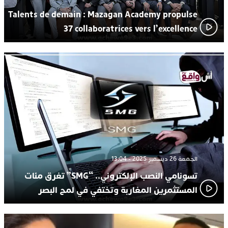
Talents de demain : Mazagan Academy propulse
37 collaboratrices vers l’excellence
الجمعة 26 ديسمبر 2025 - 13:04
تسونامي النصب الإلكتروني.. “SMG” تغرق مئات
المستثمرين المغاربة وتختفي في لمح البصر