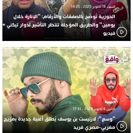
السبت 18 أكتوبر 2025 - 14:35
الحوزية تُوضّح بالصفقات والأرقام: “الإنارة خلال
يومين” والطريق المؤجلة تنتظر التأشير لدوار تيكني +
فيديو
الإثنين 6 أكتوبر 2025 - 17:31
“وسع”: لارتيست بن يوسف يُطلق أغنية جديدة بمزيج
مغربي-مصري فريد