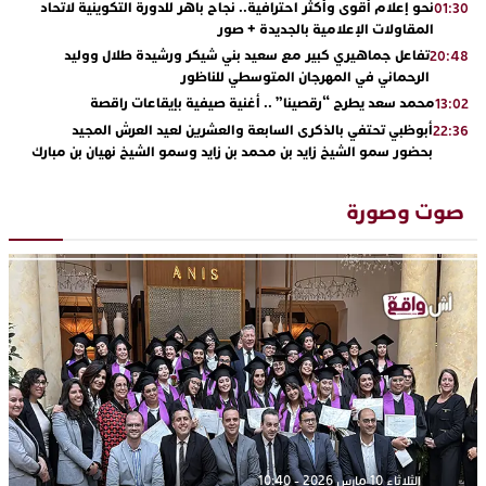
نحو إعلام أقوى وأكثر احترافية.. نجاح باهر للدورة التكوينية لاتحاد
01:30
المقاولات الإعلامية بالجديدة + صور
تفاعل جماهيري كبير مع سعيد بني شيكر ورشيدة طلال ووليد
20:48
الرحماني في المهرجان المتوسطي للناظور
محمد سعد يطرح “رقصينا” .. أغنية صيفية بإيقاعات راقصة
13:02
أبوظبي تحتفي بالذكرى السابعة والعشرين لعيد العرش المجيد
22:36
بحضور سمو الشيخ زايد بن محمد بن زايد وسمو الشيخ نهيان بن مبارك
دنيا بوطازوت تواصل تألقها الفني وتؤكد مكانتها بأداء مميز في
13:30
“كوفرة فالغيس”
صوت وصورة
يقظة أمنية تنهي كابوس الفتاة القاصر: كواليس مثيرة لعملية تحرير
19:11
رهينتين من قبضة ذي سوابق بالجديدة
اتحاد المقاولات الإعلامية يقود قاطرة التكوين بالجديدة ويستضيف
17:27
الإعلامي سعيد بلفقير في دورة استثنائية
ترسيخا لثقافة ترشيد الموارد المائية.. اختتام فعاليات النسخة الثانية
23:18
من “القرية الذكية للماء” بمركز الاصطياف ببوزنيقة
الثلاثاء 10 مارس 2026 - 10:40