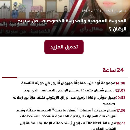
الخميس 7 أكتوبر 2021 - 16:05
المدرسة العمومية والمدرسة الخصوصية.. من سيربح
الرهان ؟
تحميل المزيد
24 ساعة
مجموعة أودادن.. مفاجأة مهرجان أناروز في دورته التاسعة
14:08
ادريس شحتان يكتب : المجلس الوطني للصحافة.. الذي نريد
23:07
رحيل مؤثر.. وفاة الزميل عبد الرزاق الزيتوني تخلف حزناً بين زملائه
00:53
ومحبيه
نيسان مصر تبدأ مبيعات “نيسان ماجنيت” المجمعة محليًا، وتُعِيد
17:36
تعريف فئة السيارات الرياضية المدمجة متعددة الاستخدامات
مع « The Next Ad » ، إنوي يُسند حملته الإعلانية المقبلة إلى
16:41
الشباب المغربي