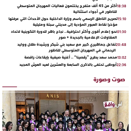
أكثر من 45 ألف متفرج يختتمون فعاليات المهرجان المتوسطي
18:38
للناظور في أجواء استثنائية
تصريح الناطق الرسمي باسم وزارة الداخلية حول الأحداث التي عرفتها
15:10
مؤخرا نقاط العبور المؤدية إلى مدينتي سبتة ومليلية
نحو إعلام أقوى وأكثر احترافية.. نجاح باهر للدورة التكوينية لاتحاد
01:30
المقاولات الإعلامية بالجديدة + صور
تفاعل جماهيري كبير مع سعيد بني شيكر ورشيدة طلال ووليد
20:48
الرحماني في المهرجان المتوسطي للناظور
محمد سعد يطرح “رقصينا” .. أغنية صيفية بإيقاعات راقصة
13:02
أبوظبي تحتفي بالذكرى السابعة والعشرين لعيد العرش المجيد
22:36
بحضور سمو الشيخ زايد بن محمد بن زايد وسمو الشيخ نهيان بن مبارك
دنيا بوطازوت تواصل تألقها الفني وتؤكد مكانتها بأداء مميز في
13:30
صوت وصورة
“كوفرة فالغيس”
يقظة أمنية تنهي كابوس الفتاة القاصر: كواليس مثيرة لعملية تحرير
19:11
رهينتين من قبضة ذي سوابق بالجديدة
اتحاد المقاولات الإعلامية يقود قاطرة التكوين بالجديدة ويستضيف
17:27
الإعلامي سعيد بلفقير في دورة استثنائية