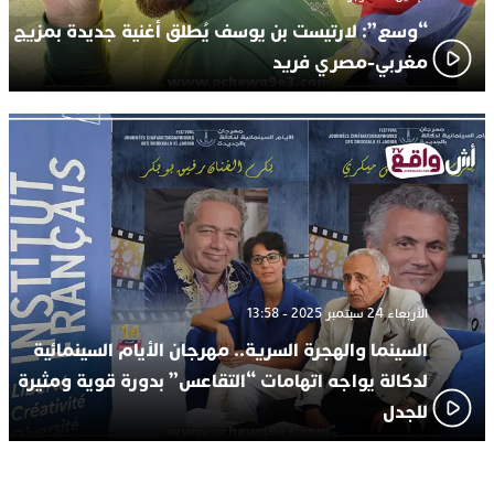
“وسع”: لارتيست بن يوسف يُطلق أغنية جديدة بمزيج
مغربي-مصري فريد
الأربعاء 24 سبتمبر 2025 - 13:58
السينما والهجرة السرية.. مهرجان الأيام السينمائية
لدكالة يواجه اتهامات “التقاعس” بدورة قوية ومثيرة
للجدل