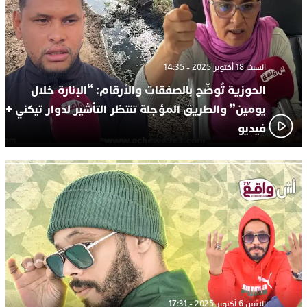
السبت 18 أكتوبر 2025 - 14:35
الحوزية تُوضّح بالصفقات والأرقام: “الإنارة خلال
يومين” والطريق المؤجلة تنتظر التأشير لدوار تيكني +
فيديو
الإثنين 6 أكتوبر 2025 - 17:31