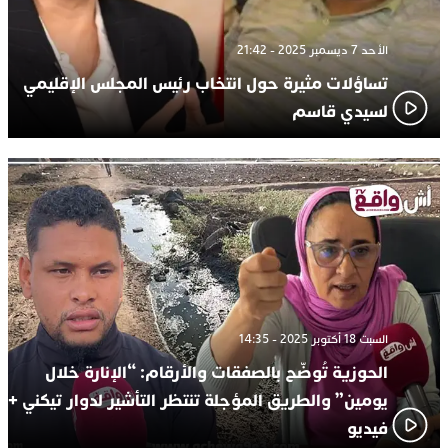
الأحد 7 ديسمبر 2025 - 21:42
تساؤلات مثيرة حول انتخاب رئيس المجلس الإقليمي
لسيدي قاسم
السبت 18 أكتوبر 2025 - 14:35
الحوزية تُوضّح بالصفقات والأرقام: “الإنارة خلال
يومين” والطريق المؤجلة تنتظر التأشير لدوار تيكني +
فيديو