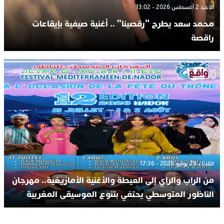
الأحد 2 أغسطس 2026 - 13:02
محمد سعد يطرح “رقصينا” .. أغنية صيفية بإيقاعات
راقصة
الثلاثاء 28 يوليو 2026 - 17:36
من الراب والراي إلى العيطة والأغنية الأمازيغية.. مهرجان
الناظور المتوسطي يحتفي بتنوع الموسيقى المغربية