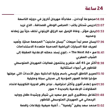
24 ساعة
مجموعة أودادن.. مفاجأة مهرجان أناروز في دورته التاسعة
14:08
ادريس شحتان يكتب : المجلس الوطني للصحافة.. الذي نريد
23:07
رحيل مؤثر.. وفاة الزميل عبد الرزاق الزيتوني تخلف حزناً بين زملائه
00:53
ومحبيه
نيسان مصر تبدأ مبيعات “نيسان ماجنيت” المجمعة محليًا، وتُعِيد
17:36
تعريف فئة السيارات الرياضية المدمجة متعددة الاستخدامات
مع « The Next Ad » ، إنوي يُسند حملته الإعلانية المقبلة إلى
16:41
الشباب المغربي
أكثر من 45 ألف متفرج يختتمون فعاليات المهرجان المتوسطي
18:38
للناظور في أجواء استثنائية
تصريح الناطق الرسمي باسم وزارة الداخلية حول الأحداث التي عرفتها
15:10
مؤخرا نقاط العبور المؤدية إلى مدينتي سبتة ومليلية
نحو إعلام أقوى وأكثر احترافية.. نجاح باهر للدورة التكوينية لاتحاد
01:30
المقاولات الإعلامية بالجديدة + صور
تفاعل جماهيري كبير مع سعيد بني شيكر ورشيدة طلال ووليد
20:48
الرحماني في المهرجان المتوسطي للناظور
محمد سعد يطرح “رقصينا” .. أغنية صيفية بإيقاعات راقصة
13:02