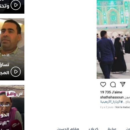
وتخت
الأحد 7 ديسمبر 2025 - 21:42
تساؤ
المج
السبت 18 أكتوبر 2025 - 14:35
الحوز
“الإن
ن
عباءة
كربلاء
مقام الحسين