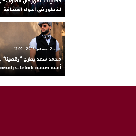
فعاليات المهرجان المتوسط
للناظور في أجواء استثنائية
الأحد 2 أغسطس 2026 - 13:02
محمد سعد يطرح “رقصينا” ..
أغنية صيفية بإيقاعات راقصة