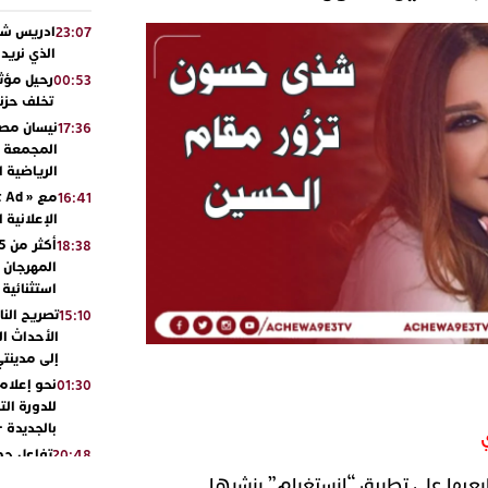
ادريس شحت
23:07
الذي نريد
رحيل مؤثر
00:53
تخلف حزنا
نيسان مصر
17:36
المجمعة مح
الرياضية 
16:41
الإعلانية 
18:38
المهرجان 
استثنائية
تصريح الن
15:10
الأحداث ال
إلى مدينتي
نحو إعلام 
01:30
للدورة الت
بالجديدة 
تفاعل جم
20:48
ورشيدة ط
عيها على تطبيق “انستغرام” بنشرها