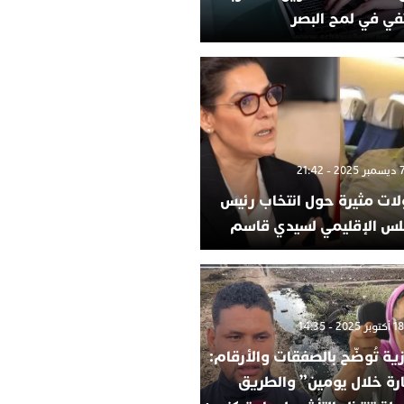
في في لمح البصر
لات مثيرة حول انتخاب رئيس
لس الإقليمي لسيدي قاسم
ية تُوضّح بالصفقات والأرقام:
ارة خلال يومين” والطريق