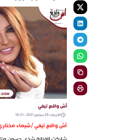
آش واقع تيفي
الأربعاء 29 سبتمبر 2021 - 14:51
أش واقع تيفي /شيماء مختاري
شاركت الفنانة شذى حسون متاب