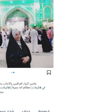
اربعينية
حجاب
شذى حسو