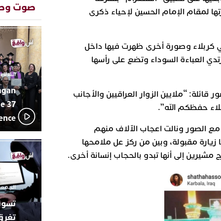
المتوسطي
صوت وص
ا لمقام الإمام الحسين لإحياء ذكرى
محمد سعد 
13:02
بإيقاعات 
أبوظبي تح
22:36
كربلاء وصورة أخرى ظهرت فيها داخل
العرش الم
بن زايد و
دي العباءة السوداء وتضع على رأسها
دنيا بوطاز
13:30
الثلاثاء 10 مارس 2026 - :40
بأداء ممي
agan
يقظة أمنية
19:11
ر قائلة: “ملايين الزوار العراقيين والأجانب
مثيرة لعمل
e 37
بلاء حفظكم الله”.
بالجديدة
lence
اتحاد المق
17:27
ع الصور ونالت اعجاب الآلاف منهم
بالجديدة 
ا زيارة مقبولة، وبين من ركز عل ملامحها
دورة استثن
ترسيخا لثق
شيرين إلى أنها تبدو بالحجاب إنسانة أخرى.
23:18
فعاليات ال
بمركز الا
الجمعة 26 ديسمبر 2025 -
تغرق