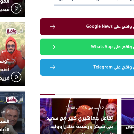
المؤج
فيدي
لى Google News
 على WhatsApp
الإثنين 6 أكتوبر 2025 - 17:31
“وسع
 على Telegram
أغني
فريد
الأحد 2 أغسطس 2026 - 20:48
الأربعاء 24 سبتمبر 2025 -
تفاعل جماهيري كبير مع سعيد
السين
تتمون
بني شيكر ورشيدة طلال ووليد
الأيا