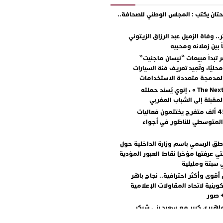
ان يكتب : المجلس الوطني للصحافة..
.. وفاة الزميل عبد الرزاق الزيتوني
ً بين زملائه ومحبيه
 تبدأ مبيعات “نيسان ماجنيت”
ليًا، وتُعِيد تعريف فئة السيارات
المدمجة متعددة الاستخدامات
مع « The Next Ad » ، إنوي يُسند حملته
المقبلة إلى الشباب المغربي
أكثر من 45 ألف متفرج يختتمون فعاليات
المتوسطي للناظور في أجواء
اطق الرسمي باسم وزارة الداخلية حول
تي عرفتها مؤخرا نقاط العبور المؤدية
 سبتة ومليلية
أقوى وأكثر احترافية.. نجاح باهر
كوينية لاتحاد المقاولات الإعلامية
+ صور
اهيري كبير مع سعيد بني شيكر
لال ووليد الرحماني في المهرجان