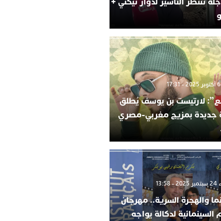
لة تنتظر التأشير لدوار تيكني +
و
”: لارتيست بن يوسف يُطلق
ة جديدة بمزيج مغربي-مصري
 13:58
ما والهجرة السرية.. مهرجان
م السينمائية لدكالة يواجه