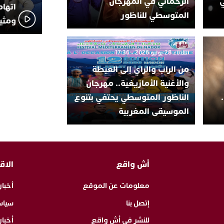
ي
الرحماني في المهرجان
اتهام
المتوسطي للناظور
ومثير
الثلاثاء 28 يوليو 2026 - 17:36
من الراب والراي إلى العيطة
والأغنية الأمازيغية.. مهرجان
الناظور المتوسطي يحتفي بتنوع
الموسيقى المغربية
أش واقع
الاق
معلومات عن الموقع
أخبار
إتصل بنا
سياس
للنشر في أش واقع
أخبا