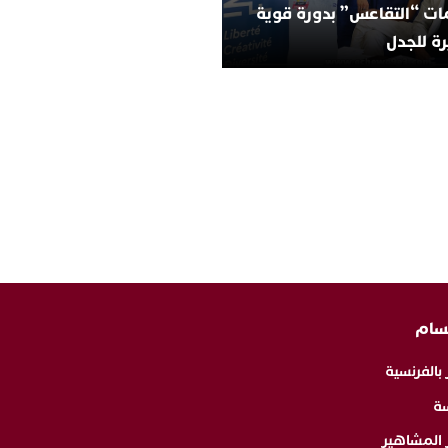
ات “التقاعس” بدورة قوية
ة للجدل
سام
 بالفرنسية
ة
ر المشاهير