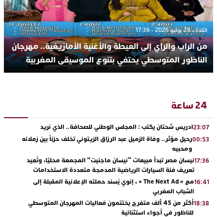
الثلاثاء 28 يوليو 2026 - 17:36
من الراب والراي إلى العيطة والأغنية الأمازيغية.. مهرجان
الناظور المتوسطي يحتفي بتنوع الموسيقى المغربية
24 ساعة
ادريس شحتان يكتب : المجلس الوطني للصحافة.. الذي نريد
23:07
رحيل مؤثر.. وفاة الزميل عبد الرزاق الزيتوني تخلف حزناً بين زملائه
00:53
ومحبيه
نيسان مصر تبدأ مبيعات “نيسان ماجنيت” المجمعة محليًا، وتُعِيد
17:36
تعريف فئة السيارات الرياضية المدمجة متعددة الاستخدامات
مع « The Next Ad » ، إنوي يُسند حملته الإعلانية المقبلة إلى
16:41
الشباب المغربي
أكثر من 45 ألف متفرج يختتمون فعاليات المهرجان المتوسطي
18:38
للناظور في أجواء استثنائية