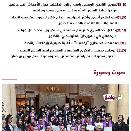
تصريح الناطق الرسمي باسم وزارة الداخلية حول الأحداث التي عرفتها
15:10
مؤخرا نقاط العبور المؤدية إلى مدينتي سبتة ومليلية
نحو إعلام أقوى وأكثر احترافية.. نجاح باهر للدورة التكوينية لاتحاد
01:30
المقاولات الإعلامية بالجديدة + صور
تفاعل جماهيري كبير مع سعيد بني شيكر ورشيدة طلال ووليد
20:48
الرحماني في المهرجان المتوسطي للناظور
محمد سعد يطرح “رقصينا” .. أغنية صيفية بإيقاعات راقصة
13:02
أبوظبي تحتفي بالذكرى السابعة والعشرين لعيد العرش المجيد
22:36
بحضور سمو الشيخ زايد بن محمد بن زايد وسمو الشيخ نهيان بن مبارك
دنيا بوطازوت تواصل تألقها الفني وتؤكد مكانتها بأداء مميز في
13:30
“كوفرة فالغيس”
صوت وصورة
يقظة أمنية تنهي كابوس الفتاة القاصر: كواليس مثيرة لعملية تحرير
19:11
رهينتين من قبضة ذي سوابق بالجديدة
اتحاد المقاولات الإعلامية يقود قاطرة التكوين بالجديدة ويستضيف
17:27
الإعلامي سعيد بلفقير في دورة استثنائية
ترسيخا لثقافة ترشيد الموارد المائية.. اختتام فعاليات النسخة الثانية
23:18
من “القرية الذكية للماء” بمركز الاصطياف ببوزنيقة