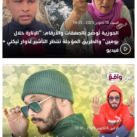
السبت 18 أكتوبر 2025 - 14:35
الحوزية تُوضّح بالصفقات والأرقام: “الإنارة خلال
يومين” والطريق المؤجلة تنتظر التأشير لدوار تيكني +
فيديو
الإثنين 6 أكتوبر 2025 - 17:31