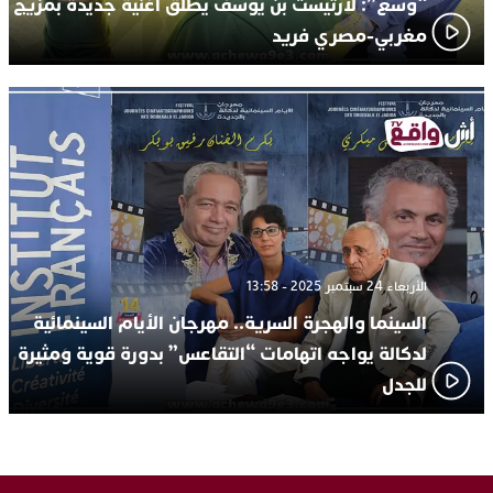
“وسع”: لارتيست بن يوسف يُطلق أغنية جديدة بمزيج
مغربي-مصري فريد
الأربعاء 24 سبتمبر 2025 - 13:58
السينما والهجرة السرية.. مهرجان الأيام السينمائية
لدكالة يواجه اتهامات “التقاعس” بدورة قوية ومثيرة
للجدل