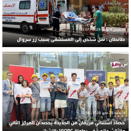
الخميس 4 يونيو 2026 - 13:07
طانطان : نقل شخص إلى المستشفى بسبب زر سروال
الجمعة 29 مايو 2026 - 12:38
حصاد استثنائي فريقان من الجديدة يحصدان المركز الثاني
والثالث عالمياً في بطولة VIQRC بالتشيك