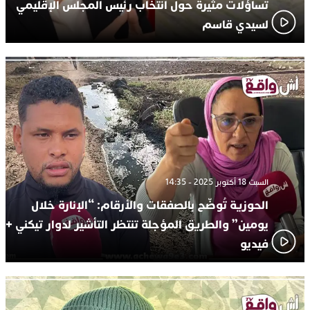
تساؤلات مثيرة حول انتخاب رئيس المجلس الإقليمي
لسيدي قاسم
السبت 18 أكتوبر 2025 - 14:35
الحوزية تُوضّح بالصفقات والأرقام: “الإنارة خلال
يومين” والطريق المؤجلة تنتظر التأشير لدوار تيكني +
فيديو