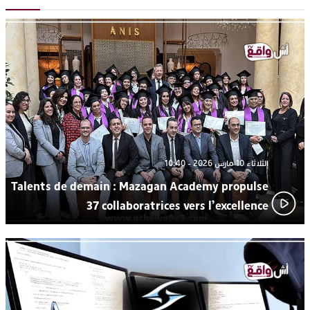
“كوفرة فالغيس”
يقظة أمنية تنهي كابوس الفتاة القاصر: كواليس مثيرة لعملية تحرير
19:11
رهينتين من قبضة ذي سوابق بالجديدة
اتحاد المقاولات الإعلامية يقود قاطرة التكوين بالجديدة ويستضيف
17:27
الإعلامي سعيد بلفقير في دورة استثنائية
الثلاثاء 10 مارس 2026 - 10:40
Talents de demain : Mazagan Academy propulse
37 collaboratrices vers l’excellence