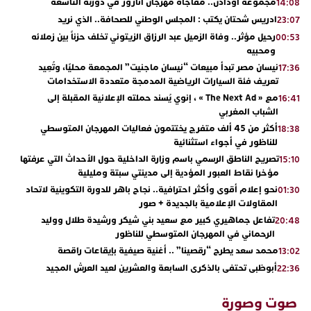
مجموعة أودادن.. مفاجأة مهرجان أناروز في دورته التاسعة
14:08
ادريس شحتان يكتب : المجلس الوطني للصحافة.. الذي نريد
23:07
رحيل مؤثر.. وفاة الزميل عبد الرزاق الزيتوني تخلف حزناً بين زملائه
00:53
ومحبيه
نيسان مصر تبدأ مبيعات “نيسان ماجنيت” المجمعة محليًا، وتُعِيد
17:36
تعريف فئة السيارات الرياضية المدمجة متعددة الاستخدامات
مع « The Next Ad » ، إنوي يُسند حملته الإعلانية المقبلة إلى
16:41
الشباب المغربي
أكثر من 45 ألف متفرج يختتمون فعاليات المهرجان المتوسطي
18:38
للناظور في أجواء استثنائية
تصريح الناطق الرسمي باسم وزارة الداخلية حول الأحداث التي عرفتها
15:10
مؤخرا نقاط العبور المؤدية إلى مدينتي سبتة ومليلية
نحو إعلام أقوى وأكثر احترافية.. نجاح باهر للدورة التكوينية لاتحاد
01:30
المقاولات الإعلامية بالجديدة + صور
تفاعل جماهيري كبير مع سعيد بني شيكر ورشيدة طلال ووليد
20:48
الرحماني في المهرجان المتوسطي للناظور
محمد سعد يطرح “رقصينا” .. أغنية صيفية بإيقاعات راقصة
13:02
أبوظبي تحتفي بالذكرى السابعة والعشرين لعيد العرش المجيد
22:36
بحضور سمو الشيخ زايد بن محمد بن زايد وسمو الشيخ نهيان بن مبارك
دنيا بوطازوت تواصل تألقها الفني وتؤكد مكانتها بأداء مميز في
13:30
صوت وصورة