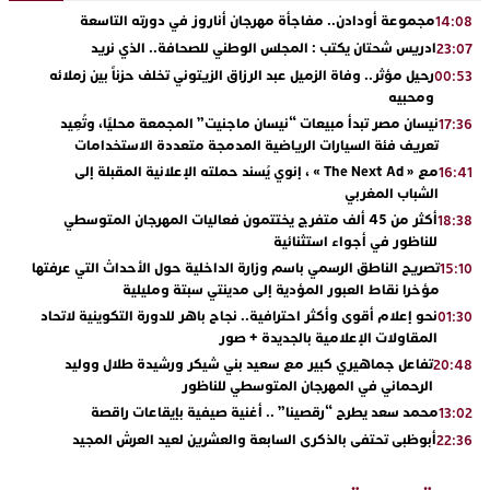
مجموعة أودادن.. مفاجأة مهرجان أناروز في دورته التاسعة
14:08
ادريس شحتان يكتب : المجلس الوطني للصحافة.. الذي نريد
23:07
رحيل مؤثر.. وفاة الزميل عبد الرزاق الزيتوني تخلف حزناً بين زملائه
00:53
ومحبيه
نيسان مصر تبدأ مبيعات “نيسان ماجنيت” المجمعة محليًا، وتُعِيد
17:36
تعريف فئة السيارات الرياضية المدمجة متعددة الاستخدامات
مع « The Next Ad » ، إنوي يُسند حملته الإعلانية المقبلة إلى
16:41
الشباب المغربي
أكثر من 45 ألف متفرج يختتمون فعاليات المهرجان المتوسطي
18:38
للناظور في أجواء استثنائية
تصريح الناطق الرسمي باسم وزارة الداخلية حول الأحداث التي عرفتها
15:10
مؤخرا نقاط العبور المؤدية إلى مدينتي سبتة ومليلية
نحو إعلام أقوى وأكثر احترافية.. نجاح باهر للدورة التكوينية لاتحاد
01:30
المقاولات الإعلامية بالجديدة + صور
تفاعل جماهيري كبير مع سعيد بني شيكر ورشيدة طلال ووليد
20:48
الرحماني في المهرجان المتوسطي للناظور
محمد سعد يطرح “رقصينا” .. أغنية صيفية بإيقاعات راقصة
13:02
أبوظبي تحتفي بالذكرى السابعة والعشرين لعيد العرش المجيد
22:36
بحضور سمو الشيخ زايد بن محمد بن زايد وسمو الشيخ نهيان بن مبارك
دنيا بوطازوت تواصل تألقها الفني وتؤكد مكانتها بأداء مميز في
13:30