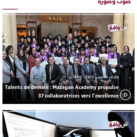
صوت وصورة
“كوفرة فالغيس”
يقظة أمنية تنهي كابوس الفتاة القاصر: كواليس مثيرة لعملية تحرير
19:11
رهينتين من قبضة ذي سوابق بالجديدة
اتحاد المقاولات الإعلامية يقود قاطرة التكوين بالجديدة ويستضيف
17:27
الإعلامي سعيد بلفقير في دورة استثنائية
الثلاثاء 10 مارس 2026 - 10:40
Talents de demain : Mazagan Academy propulse
37 collaboratrices vers l’excellence