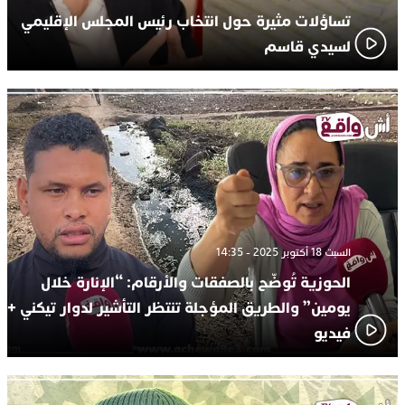
تساؤلات مثيرة حول انتخاب رئيس المجلس الإقليمي
لسيدي قاسم
السبت 18 أكتوبر 2025 - 14:35
الحوزية تُوضّح بالصفقات والأرقام: “الإنارة خلال
يومين” والطريق المؤجلة تنتظر التأشير لدوار تيكني +
فيديو