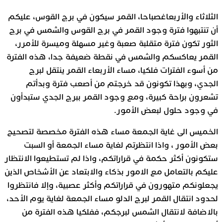
الثلاثاء والأربعاغصباحا، القمر سيكون في برج القوس، عليكم
أن تنتبهوا فترة وجود القمر في برج القوس والشمس في برج
الثور تكون فترة متقلبة صعبة وغير مسهلة وميسرة للأمرر،
القمر يعاكسكم والشمس في نقطة ضعيفة جدا، هذه الفترة
من أسوء الفترات فلكيا، مساء الأربعاء القمر ينتقل لبرج
الجدي، وبهذا تكونون قد خرجتم من أصعب فترة وبدأتم
تشعرون براحة كبيرة، ومع وجود القمر ببرج الجدي ستبدأون
في وجود حلول لبعض الأمور.
الخميس الى غاية الجمعة مساء هذه الفترة مخصصة لتصحيح
بعض الأمور ، واذا انتظرتم لغاية مساء الجمعة أو السبت
ستكونون أكثر حكمة في قراراتكم، واذا لم تستطيعوا الانتظار
عليكم بالتعامل مع الامور بذكاء والابتعاد عن الأشخاص الذين
يجعلونكم متهورون في قراراتكم وأكثر عصبية، وإلا فانتظروا
لحدود انتقال القمر لبرج الدلو مساء الجمعة لغاية يوم الأحد،
بالاضافة لانتقال الشمس لبرجكم، ففلكيا هذه الفترة من