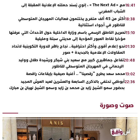
مع « The Next Ad » ، إنوي يُسند حملته الإعلانية المقبلة إلى
16:41
الشباب المغربي
أكثر من 45 ألف متفرج يختتمون فعاليات المهرجان المتوسطي
18:38
للناظور في أجواء استثنائية
تصريح الناطق الرسمي باسم وزارة الداخلية حول الأحداث التي عرفتها
15:10
مؤخرا نقاط العبور المؤدية إلى مدينتي سبتة ومليلية
نحو إعلام أقوى وأكثر احترافية.. نجاح باهر للدورة التكوينية لاتحاد
01:30
المقاولات الإعلامية بالجديدة + صور
تفاعل جماهيري كبير مع سعيد بني شيكر ورشيدة طلال ووليد
20:48
الرحماني في المهرجان المتوسطي للناظور
محمد سعد يطرح “رقصينا” .. أغنية صيفية بإيقاعات راقصة
13:02
أبوظبي تحتفي بالذكرى السابعة والعشرين لعيد العرش المجيد
22:36
بحضور سمو الشيخ زايد بن محمد بن زايد وسمو الشيخ نهيان بن مبارك
دنيا بوطازوت تواصل تألقها الفني وتؤكد مكانتها بأداء مميز في
13:30
“كوفرة فالغيس”
صوت وصورة
يقظة أمنية تنهي كابوس الفتاة القاصر: كواليس مثيرة لعملية تحرير
19:11
رهينتين من قبضة ذي سوابق بالجديدة
اتحاد المقاولات الإعلامية يقود قاطرة التكوين بالجديدة ويستضيف
17:27
الإعلامي سعيد بلفقير في دورة استثنائية
ترسيخا لثقافة ترشيد الموارد المائية.. اختتام فعاليات النسخة الثانية
23:18