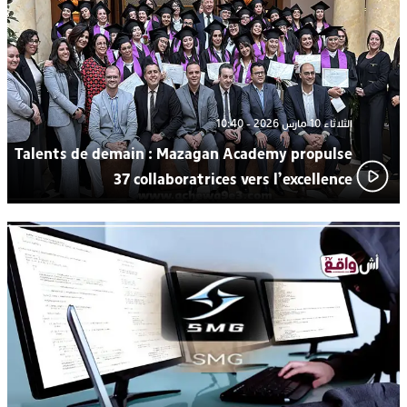
من “القرية الذكية للماء” بمركز الاصطياف ببوزنيقة
الثلاثاء 10 مارس 2026 - 10:40
Talents de demain : Mazagan Academy propulse
37 collaboratrices vers l’excellence