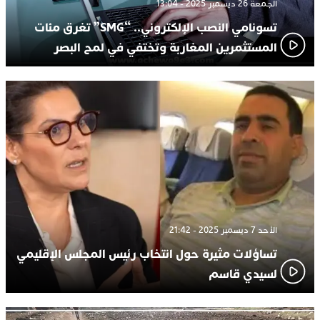
الجمعة 26 ديسمبر 2025 - 13:04
تسونامي النصب الإلكتروني.. “SMG” تغرق مئات
المستثمرين المغاربة وتختفي في لمح البصر
الأحد 7 ديسمبر 2025 - 21:42
تساؤلات مثيرة حول انتخاب رئيس المجلس الإقليمي
لسيدي قاسم