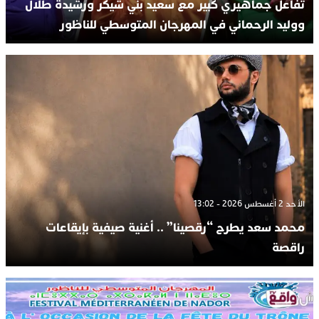
تفاعل جماهيري كبير مع سعيد بني شيكر ورشيدة طلال
ووليد الرحماني في المهرجان المتوسطي للناظور
الأحد 2 أغسطس 2026 - 13:02
محمد سعد يطرح “رقصينا” .. أغنية صيفية بإيقاعات
راقصة