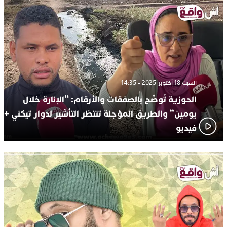
السبت 18 أكتوبر 2025 - 14:35
الحوزية تُوضّح بالصفقات والأرقام: “الإنارة خلال
يومين” والطريق المؤجلة تنتظر التأشير لدوار تيكني +
فيديو