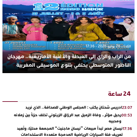
الثلاثاء 28 يوليو 2026 - 17:36
من الراب والراي إلى العيطة والأغنية الأمازيغية.. مهرجان
الناظور المتوسطي يحتفي بتنوع الموسيقى المغربية
24 ساعة
ادريس شحتان يكتب : المجلس الوطني للصحافة.. الذي نريد
23:07
رحيل مؤثر.. وفاة الزميل عبد الرزاق الزيتوني تخلف حزناً بين زملائه
00:53
ومحبيه
نيسان مصر تبدأ مبيعات “نيسان ماجنيت” المجمعة محليًا، وتُعِيد
17:36
تعريف فئة السيارات الرياضية المدمجة متعددة الاستخدامات