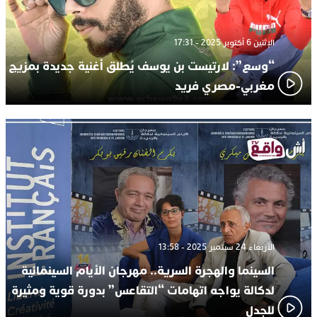
الإثنين 6 أكتوبر 2025 - 17:31
“وسع”: لارتيست بن يوسف يُطلق أغنية جديدة بمزيج
مغربي-مصري فريد
الأربعاء 24 سبتمبر 2025 - 13:58
السينما والهجرة السرية.. مهرجان الأيام السينمائية
لدكالة يواجه اتهامات “التقاعس” بدورة قوية ومثيرة
للجدل