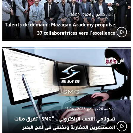
الثلاثاء 10 مارس 2026 - 10:40
Talents de demain : Mazagan Academy propulse
37 collaboratrices vers l’excellence
الجمعة 26 ديسمبر 2025 - 13:04
تسونامي النصب الإلكتروني.. “SMG” تغرق مئات
المستثمرين المغاربة وتختفي في لمح البصر