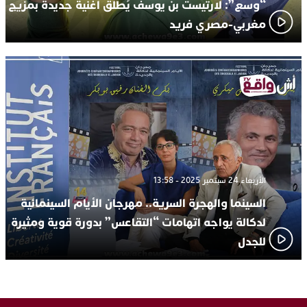
“وسع”: لارتيست بن يوسف يُطلق أغنية جديدة بمزيج
مغربي-مصري فريد
الأربعاء 24 سبتمبر 2025 - 13:58
السينما والهجرة السرية.. مهرجان الأيام السينمائية
لدكالة يواجه اتهامات “التقاعس” بدورة قوية ومثيرة
للجدل