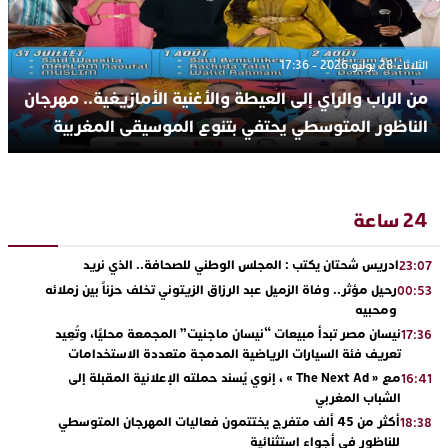
الثلاثاء 28 يوليو 2026 - 17:36
من الراب والراي إلى العيطة والأغنية الأمازيغية.. مهرجان
الناظور المتوسطي يحتفي بتنوع الموسيقى المغربية
24 ساعة
ادريس شحتان يكتب : المجلس الوطني للصحافة.. الذي نريد
23:07
رحيل مؤثر.. وفاة الزميل عبد الرزاق الزيتوني تخلف حزناً بين زملائه
00:53
ومحبيه
نيسان مصر تبدأ مبيعات “نيسان ماجنيت” المجمعة محليًا، وتُعِيد
17:36
تعريف فئة السيارات الرياضية المدمجة متعددة الاستخدامات
مع « The Next Ad » ، إنوي يُسند حملته الإعلانية المقبلة إلى
16:41
الشباب المغربي
أكثر من 45 ألف متفرج يختتمون فعاليات المهرجان المتوسطي
18:38
للناظور في أجواء استثنائية