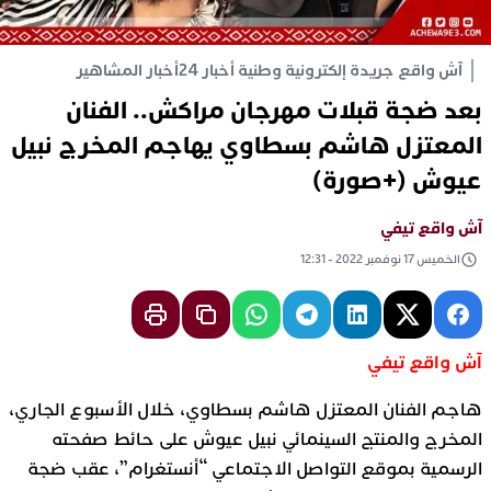
آش واقع جريدة إلكترونية وطنية أخبار 24
أخبار المشاهير
بعد ضجة قبلات مهرجان مراكش.. الفنان
المعتزل هاشم بسطاوي يهاجم المخرج نبيل
عيوش (+صورة)
آش واقع تيفي
الخميس 17 نوفمبر 2022 - 12:31
آش واقع تيفي
هاجم الفنان المعتزل هاشم بسطاوي، خلال الأسبوع الجاري،
المخرج والمنتج السينمائي نبيل عيوش على حائط صفحته
الرسمية بموقع التواصل الاجتماعي “أنستغرام”، عقب ضجة