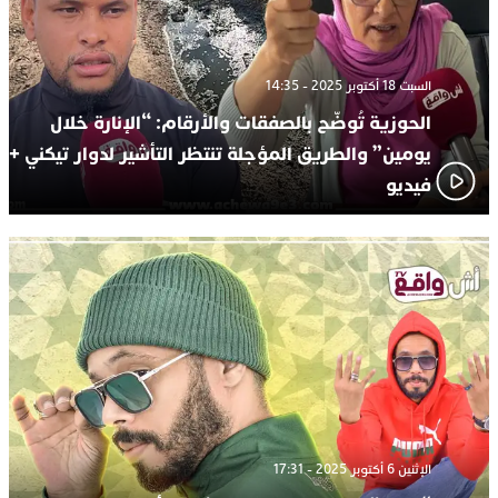
السبت 18 أكتوبر 2025 - 14:35
الحوزية تُوضّح بالصفقات والأرقام: “الإنارة خلال
يومين” والطريق المؤجلة تنتظر التأشير لدوار تيكني +
فيديو
الإثنين 6 أكتوبر 2025 - 17:31