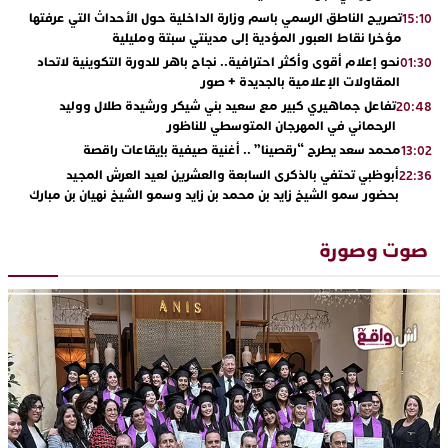
تصريح الناطق الرسمي باسم وزارة الداخلية حول الأحداث التي عرفتها
15:10
مؤخرا نقاط العبور المؤدية إلى مدينتي سبتة ومليلية
نحو إعلام أقوى وأكثر احترافية.. نجاح باهر للدورة التكوينية لاتحاد
01:30
المقاولات الإعلامية بالجديدة + صور
تفاعل جماهيري كبير مع سعيد بني شيكر ورشيدة طلال ووليد
20:48
الرحماني في المهرجان المتوسطي للناظور
محمد سعد يطرح “رقصينا” .. أغنية صيفية بإيقاعات راقصة
13:02
أبوظبي تحتفي بالذكرى السابعة والعشرين لعيد العرش المجيد
22:36
بحضور سمو الشيخ زايد بن محمد بن زايد وسمو الشيخ نهيان بن مبارك
دنيا بوطازوت تواصل تألقها الفني وتؤكد مكانتها بأداء مميز في
13:30
“كوفرة فالغيس”
صوت وصورة
يقظة أمنية تنهي كابوس الفتاة القاصر: كواليس مثيرة لعملية تحرير
19:11
رهينتين من قبضة ذي سوابق بالجديدة
اتحاد المقاولات الإعلامية يقود قاطرة التكوين بالجديدة ويستضيف
17:27
الإعلامي سعيد بلفقير في دورة استثنائية
ترسيخا لثقافة ترشيد الموارد المائية.. اختتام فعاليات النسخة الثانية
23:18
من “القرية الذكية للماء” بمركز الاصطياف ببوزنيقة