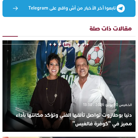
تابعوا آخر الأخبار من أش واقع على Telegram
مقالات ذات صلة
الخميس 30 يوليو 2026 - 13:30
دنيا بوطازوت تواصل تألقها الفني وتؤكد مكانتها بأداء
مميز في “كوفرة فالغيس”