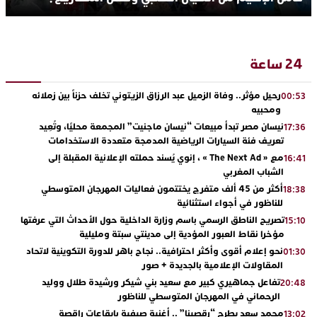
24 ساعة
رحيل مؤثر.. وفاة الزميل عبد الرزاق الزيتوني تخلف حزناً بين زملائه
00:53
ومحبيه
نيسان مصر تبدأ مبيعات “نيسان ماجنيت” المجمعة محليًا، وتُعِيد
17:36
تعريف فئة السيارات الرياضية المدمجة متعددة الاستخدامات
مع « The Next Ad » ، إنوي يُسند حملته الإعلانية المقبلة إلى
16:41
الشباب المغربي
أكثر من 45 ألف متفرج يختتمون فعاليات المهرجان المتوسطي
18:38
للناظور في أجواء استثنائية
تصريح الناطق الرسمي باسم وزارة الداخلية حول الأحداث التي عرفتها
15:10
مؤخرا نقاط العبور المؤدية إلى مدينتي سبتة ومليلية
نحو إعلام أقوى وأكثر احترافية.. نجاح باهر للدورة التكوينية لاتحاد
01:30
المقاولات الإعلامية بالجديدة + صور
تفاعل جماهيري كبير مع سعيد بني شيكر ورشيدة طلال ووليد
20:48
الرحماني في المهرجان المتوسطي للناظور
محمد سعد يطرح “رقصينا” .. أغنية صيفية بإيقاعات راقصة
13:02