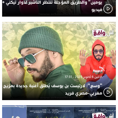
يومين” والطريق المؤجلة تنتظر التأشير لدوار تيكني +
فيديو
الإثنين 6 أكتوبر 2025 - 17:31
“وسع”: لارتيست بن يوسف يُطلق أغنية جديدة بمزيج
مغربي-مصري فريد