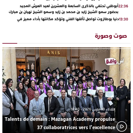
أبوظبي تحتفي بالذكرى السابعة والعشرين لعيد العرش المجيد
22:36
بحضور سمو الشيخ زايد بن محمد بن زايد وسمو الشيخ نهيان بن مبارك
دنيا بوطازوت تواصل تألقها الفني وتؤكد مكانتها بأداء مميز في
13:30
“كوفرة فالغيس”
يقظة أمنية تنهي كابوس الفتاة القاصر: كواليس مثيرة لعملية تحرير
19:11
صوت وصورة
رهينتين من قبضة ذي سوابق بالجديدة
اتحاد المقاولات الإعلامية يقود قاطرة التكوين بالجديدة ويستضيف
17:27
الإعلامي سعيد بلفقير في دورة استثنائية
ترسيخا لثقافة ترشيد الموارد المائية.. اختتام فعاليات النسخة الثانية
23:18
من “القرية الذكية للماء” بمركز الاصطياف ببوزنيقة
من الراب والراي إلى العيطة والأغنية الأمازيغية.. مهرجان الناظور
17:36
المتوسطي يحتفي بتنوع الموسيقى المغربية
الثلاثاء 10 مارس 2026 - 10:40
Talents de demain : Mazagan Academy propulse
37 collaboratrices vers l’excellence