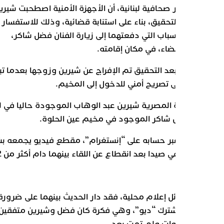
تقارير صحافية لبنانية، أن الأجهزة الأمنية اصطحبت شيرين
 إلى التحقيق، بناء على استنابة قضائية، وذلك للاستفسار
عن الأسباب التي دفعتهما إلى زيارة الفنان فضل شاكر،
ب للقضاء، في مكان إقامته.
 أنه بعد التحقيق تم الإفراج عن شيرين وزوجها بعدما تبين
ما على تصريح أمني للدخول إلى المخيم.
الفنانة المصرية شيرين عبد الوهاب الموجودة حاليا في لبنان،
رت فضل شاكر الموجود في مخيم عين الحلوة.
شاكر عبر حسابه على “إنستغرام”، مقطع فيديو يجمعه بشيرين
في المُخيم في صيدا بعد انقطاع عن اللقاء بينهما دام أكثر من 12
وسائل إعلام محلية، فقد دار الحديث بينهما على ضرورة
 عمل مشترك “ديو”، وهي فكرة كان فضل وشيرين متفقين
منذ سنوات ولم تمت بعد.