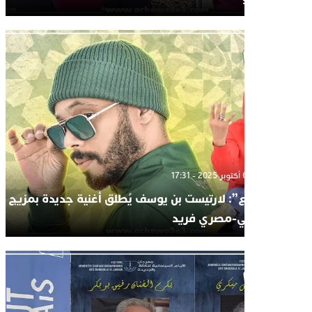
الإثنين 6 أكتوبر 2025 - 17:31
“وسع”: لارتيست بن يوسف يُطلق أغنية جديدة بمزيج
مغربي-مصري فريد