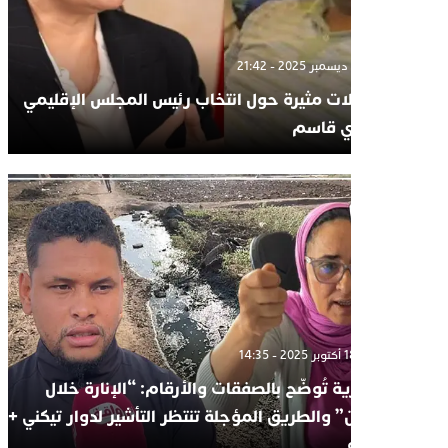
الأحد 7 ديسمبر 2025 - 21:42
تساؤلات مثيرة حول انتخاب رئيس المجلس الإقليمي
لسيدي قاسم
السبت 18 أكتوبر 2025 - 14:35
الحوزية تُوضّح بالصفقات والأرقام: “الإنارة خلال
يومين” والطريق المؤجلة تنتظر التأشير لدوار تيكني +
فيديو