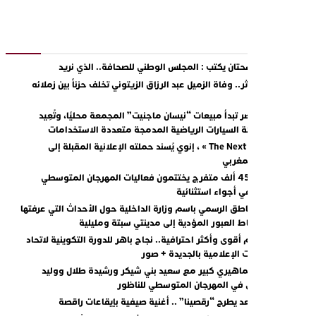
ادريس شحتان يكتب : المجلس الوطني للصحافة.. الذي نريد
رحيل مؤثر.. وفاة الزميل عبد الرزاق الزيتوني تخلف حزناً بين زملائه
ومحبيه
يسان مصر تبدأ مبيعات “نيسان ماجنيت” المجمعة محليًا، وتُعِيد
عريف فئة السيارات الرياضية المدمجة متعددة الاستخدامات
مع « The Next Ad » ، إنوي يُسند حملته الإعلانية المقبلة إلى
لشباب المغربي
أكثر من 45 ألف متفرج يختتمون فعاليات المهرجان المتوسطي
للناظور في أجواء استثنائية
صريح الناطق الرسمي باسم وزارة الداخلية حول الأحداث التي عرفتها
ؤخرا نقاط العبور المؤدية إلى مدينتي سبتة ومليلية
نحو إعلام أقوى وأكثر احترافية.. نجاح باهر للدورة التكوينية لاتحاد
المقاولات الإعلامية بالجديدة + صور
تفاعل جماهيري كبير مع سعيد بني شيكر ورشيدة طلال ووليد
الرحماني في المهرجان المتوسطي للناظور
حمد سعد يطرح “رقصينا” .. أغنية صيفية بإيقاعات راقصة