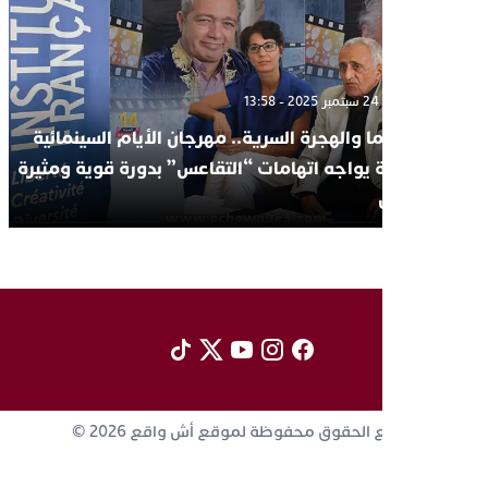
الأربعاء 24 سبتمبر 2025 - 13:58
السينما والهجرة السرية.. مهرجان الأيام السينمائية
لدكالة يواجه اتهامات “التقاعس” بدورة قوية ومثيرة
للجدل
جميع الحقوق محفوظة لموقع أش واقع 2026 ©