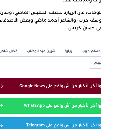
 المعلومات، فإنّ الزيارة حصلت الخميس الماضي، وشارك
المنتج يوسف حرب، والشاعر أحمد ماضي وبعض الأصدقاء من
 الصحافي حسين خريس.
طة
حسام حبيب
زيارة
شرين عبد الوهاب
فضل شاكر
مخييم
تابعوا آخر الأخبار من أش واقع على Google News
تابعوا آخر الأخبار من أش واقع على WhatsApp
تابعوا آخر الأخبار من أش واقع على Telegram