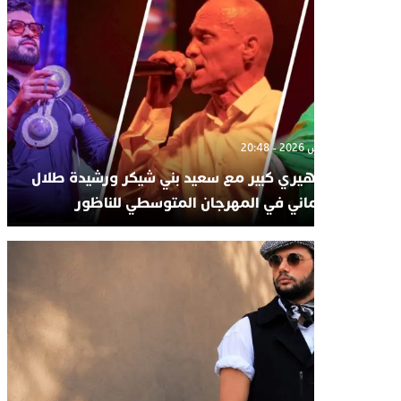
2
ل جماهيري كبير مع سعيد بني شيكر ورشيدة طلال
د الرحماني في المهرجان المتوسطي للناظور