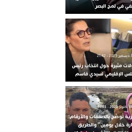
في في لمح البصر
لات مثيرة حول انتخاب رئيس
لس الإقليمي لسيدي قاسم
ية تُوضّح بالصفقات والأرقام:
ارة خلال يومين” والطريق