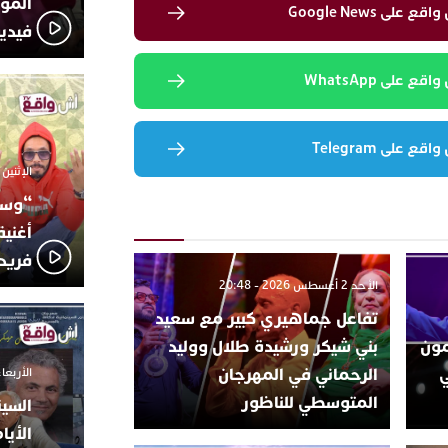
المؤج
لى Google News
فيدي
 على WhatsApp
 على Telegram
الإثنين 6 أكتوبر 2025 - 17:31
“وسع
أغني
فريد
الأحد 2 أغسطس 2026 - 20:48
تفاعل جماهيري كبير مع سعيد
تتمون
بني شيكر ورشيدة طلال ووليد
ي
الرحماني في المهرجان
الأربعاء 24 سبتمبر 2025 -
المتوسطي للناظور
السين
الأيا