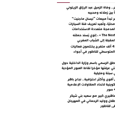
.. وفاة الزميل عبد الرزاق الزيتوني
ً بين زملائه ومحبيه
 تبدأ مبيعات “نيسان ماجنيت”
ليًا، وتُعِيد تعريف فئة السيارات
المدمجة متعددة الاستخدامات
مع « The Next Ad » ، إنوي يُسند حملته
المقبلة إلى الشباب المغربي
أكثر من 45 ألف متفرج يختتمون فعاليات
المتوسطي للناظور في أجواء
اطق الرسمي باسم وزارة الداخلية حول
تي عرفتها مؤخرا نقاط العبور المؤدية
 سبتة ومليلية
أقوى وأكثر احترافية.. نجاح باهر
كوينية لاتحاد المقاولات الإعلامية
+ صور
اهيري كبير مع سعيد بني شيكر
لال ووليد الرحماني في المهرجان
 للناظور
يطرح “رقصينا” .. أغنية صيفية