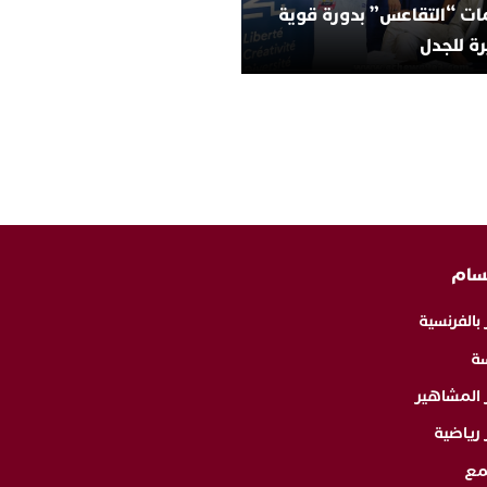
ات “التقاعس” بدورة قوية
ة للجدل
سام
 بالفرنسية
ة
ر المشاهير
 رياضية
مع