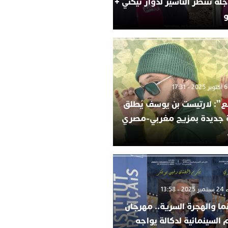
لة تنتظر التأشير لدوار تيكني +
و
”: لارتيست بن يوسف يُطلق
ة جديدة بمزيج مغربي-مصري
 13:58
ما والهجرة السرية.. مهرجان
م السينمائية لدكالة يواجه