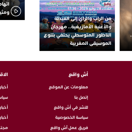
اتهام
الثلاثاء 28 يوليو 2026 - 17:36
ومثير
من الراب والراي إلى العيطة
والأغنية الأمازيغية.. مهرجان
الناظور المتوسطي يحتفي بتنوع
الموسيقى المغربية
أش واقع
الاق
معلومات عن الموقع
أخبار
إتصل بنا
سياس
للنشر في أش واقع
أخبا
سياسة الخصوصية
أخبار
فريق عمل آش واقع
مجت