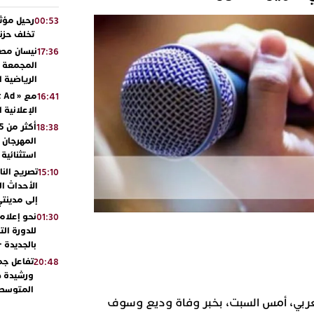
رحيل مؤثر
00:53
تخلف حزنا
نيسان مصر
17:36
المجمعة مح
الرياضية 
16:41
الإعلانية 
18:38
المهرجان 
استثنائية
تصريح الن
15:10
الأحداث ال
إلى مدينتي
نحو إعلام 
01:30
للدورة الت
بالجديدة 
تفاعل جم
20:48
ورشيدة ط
المتوسطي
ربي، أمس السبت، بخبر وفاة وديع وسوف
محمد سعد 
13:02