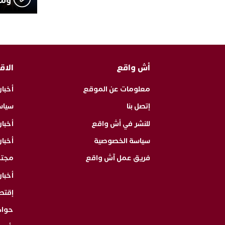
ومث
أش واقع
الاق
معلومات عن الموقع
أخبار
إتصل بنا
سياس
للنشر في أش واقع
أخبا
سياسة الخصوصية
أخبار
فريق عمل آش واقع
مجت
أخبار
إقتص
حوا