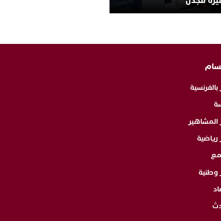
يرة للجدل
سام
 بالفرنسية
ة
ر المشاهير
 رياضية
مع
 وطنية
اد
دث