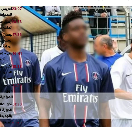
ادريس ش
23:07
للصحافة.
رحيل مؤث
00:53
تخلف حزن
نيسان مص
17:36
المجمعة 
الرياضي
16:41
الإعلاني
18:38
المهرجا
استثنائي
تصريح ال
15:10
حول الأح
المؤدية 
نحو إعلا
01:30
للدورة ا
بالجديد
تفاعل 
20:48
ورشيدة 