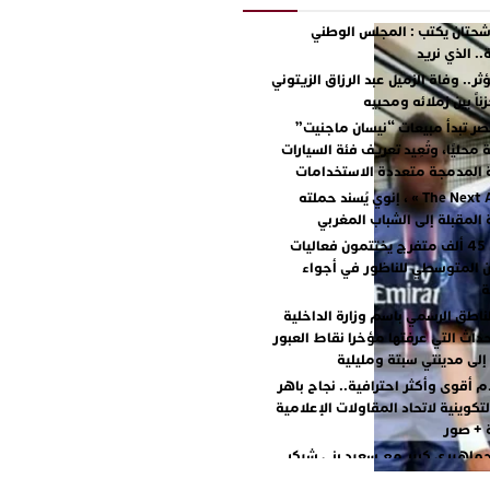
حتان يكتب : المجلس الوطني
. الذي نريد
ر.. وفاة الزميل عبد الرزاق الزيتوني
اً بين زملائه ومحبيه
ر تبدأ مبيعات “نيسان ماجنيت”
محليًا، وتُعِيد تعريف فئة السيارات
ة المدمجة متعددة الاستخدامات
مع « The Next Ad » ، إنوي يُسند حملته
ة المقبلة إلى الشباب المغربي
أكثر من 45 ألف متفرج يختتمون فعاليات
ن المتوسطي للناظور في أجواء
ة
ناطق الرسمي باسم وزارة الداخلية
داث التي عرفتها مؤخرا نقاط العبور
إلى مدينتي سبتة ومليلية
م أقوى وأكثر احترافية.. نجاح باهر
لتكوينية لاتحاد المقاولات الإعلامية
ة + صور
جماهيري كبير مع سعيد بني شيكر
طلال ووليد الرحماني في المهرجان