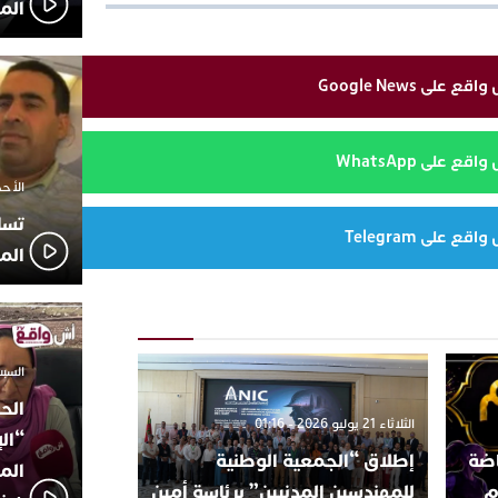
الم
لى Google News
 على WhatsApp
الأحد 7 ديسمبر 2025 
تسا
 على Telegram
الم
السبت 18 أكتوبر 2025
الح
الثلاثاء 21 يوليو 2026 - 01:16
“ال
اضة
إطلاق “الجمعية الوطنية
المؤ
م
للمهندسين المدنيين” برئاسة أمين