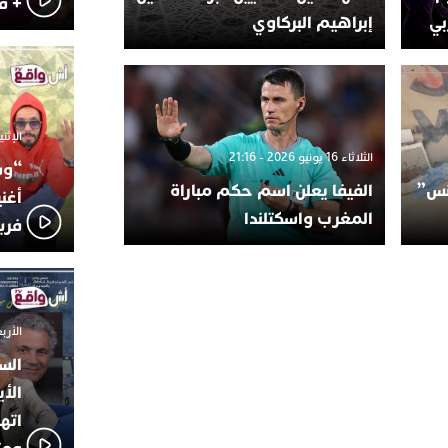
+ ف
بي
إبراهيم البركاوي
الإثنين 6 أكتوبر 025
الثلاثاء 16 يونيو 2026 - 21:16
“وس
سنس”
الفيفا يعلن اسم حكم مباراة
أغن
المغرب واسكتلندا
فري
الأربعاء 24 سبتمبر
الس
الأي
اته