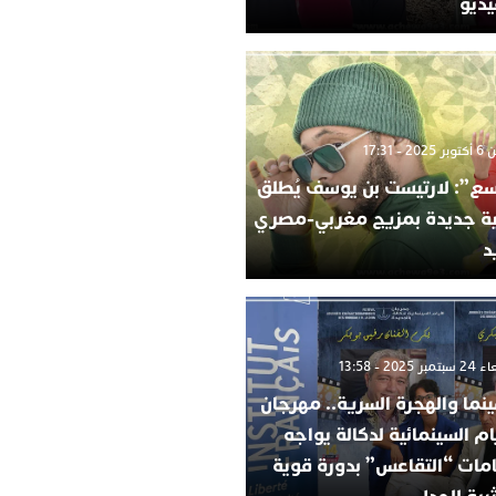
يديو
2 - 17:31
ع”: لارتيست بن يوسف يُطلق
ية جديدة بمزيج مغربي-مصري
د
 2025 - 13:58
ينما والهجرة السرية.. مهرجان
ام السينمائية لدكالة يواجه
امات “التقاعس” بدورة قوية