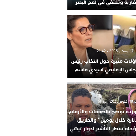
غاربة وتختفي في لمح البصر
- 21:42
ؤلات مثيرة حول انتخاب رئيس
جلس الإقليمي لسيدي قاسم
 - 14:35
وزية تُوضّح بالصفقات والأرقام:
إنارة خلال يومين” والطريق
جلة تنتظر التأشير لدوار تيكني