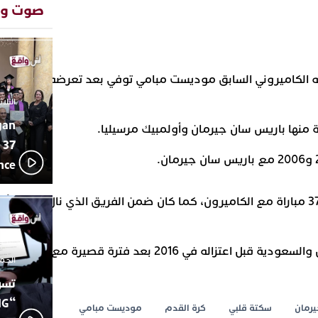
المتوس
صوت وص
محمد سع
13:02
بإيقاعات
أبوظبي 
22:36
العرش ا
ه الكاميروني السابق موديست مبامي توفي بعد تعرضه لسكتة قل
بن زايد 
دنيا بوط
13:30
الثلاثاء 10 مارس 26
مكانتها
gan
 منها باريس سان جيرمان وأولمبيك مرسيليا.
يقظة أمن
19:11
 37
مثيرة لع
سوابق با
ence
اتحاد ال
17:27
بالجديدة
وأحرز مبامي ثلاثة أهداف في 37 مباراة مع الكاميرون، كما كان ضمن الفريق الذي نال ذهب
دورة است
ترسيخا ل
23:18
فعاليات 
ه في 2016 بعد فترة قصيرة مع لوهافر الفرنسي.
للماء” ب
الجمعة 26 ديسمبر
تسو
يرمان
سكتة قلبي
كرة القدم
موديست مبامي