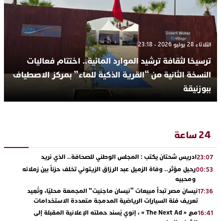
الثلاثاء 28 يوليو 2026 - 23:18
ترسيخا لثقافة ترشيد الموارد المائية.. اختتام فعاليات
النسخة الثانية من “القرية الذكية للماء” بمركز الاصطياف
ببوزنيقة
24 ساعة
ادريس شحتان يكتب : المجلس الوطني للصحافة.. الذي نريد
23:07
رحيل مؤثر.. وفاة الزميل عبد الرزاق الزيتوني تخلف حزناً بين زملائه
00:53
ومحبيه
نيسان مصر تبدأ مبيعات “نيسان ماجنيت” المجمعة محليًا، وتُعِيد
17:36
تعريف فئة السيارات الرياضية المدمجة متعددة الاستخدامات
مع « The Next Ad » ، إنوي يُسند حملته الإعلانية المقبلة إلى
16:41