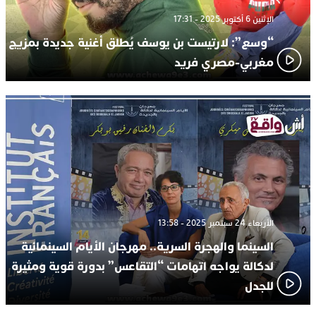
الإثنين 6 أكتوبر 2025 - 17:31
“وسع”: لارتيست بن يوسف يُطلق أغنية جديدة بمزيج
مغربي-مصري فريد
الأربعاء 24 سبتمبر 2025 - 13:58
السينما والهجرة السرية.. مهرجان الأيام السينمائية
لدكالة يواجه اتهامات “التقاعس” بدورة قوية ومثيرة
للجدل