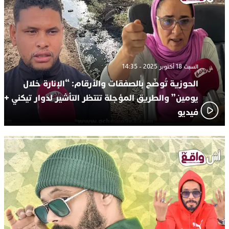
السبت 18 أكتوبر 2025 - 14:35
الحوزية تُوضّح بالصفقات والأرقام: “الإنارة خلال
يومين” والطريق المؤجلة تنتظر التأشير لدوار تيكني +
فيديو