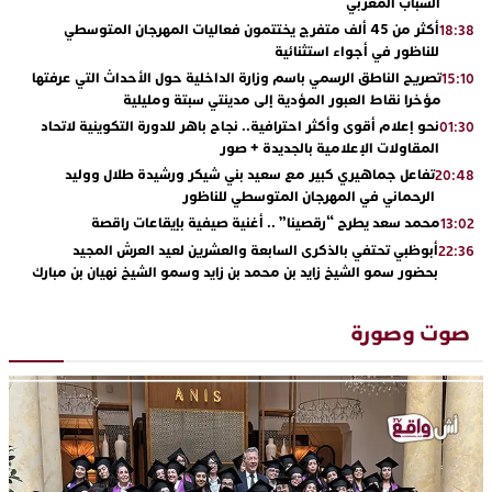
الشباب المغربي
أكثر من 45 ألف متفرج يختتمون فعاليات المهرجان المتوسطي
18:38
للناظور في أجواء استثنائية
تصريح الناطق الرسمي باسم وزارة الداخلية حول الأحداث التي عرفتها
15:10
مؤخرا نقاط العبور المؤدية إلى مدينتي سبتة ومليلية
نحو إعلام أقوى وأكثر احترافية.. نجاح باهر للدورة التكوينية لاتحاد
01:30
المقاولات الإعلامية بالجديدة + صور
تفاعل جماهيري كبير مع سعيد بني شيكر ورشيدة طلال ووليد
20:48
الرحماني في المهرجان المتوسطي للناظور
محمد سعد يطرح “رقصينا” .. أغنية صيفية بإيقاعات راقصة
13:02
أبوظبي تحتفي بالذكرى السابعة والعشرين لعيد العرش المجيد
22:36
بحضور سمو الشيخ زايد بن محمد بن زايد وسمو الشيخ نهيان بن مبارك
دنيا بوطازوت تواصل تألقها الفني وتؤكد مكانتها بأداء مميز في
13:30
“كوفرة فالغيس”
صوت وصورة
يقظة أمنية تنهي كابوس الفتاة القاصر: كواليس مثيرة لعملية تحرير
19:11
رهينتين من قبضة ذي سوابق بالجديدة
اتحاد المقاولات الإعلامية يقود قاطرة التكوين بالجديدة ويستضيف
17:27
الإعلامي سعيد بلفقير في دورة استثنائية
ترسيخا لثقافة ترشيد الموارد المائية.. اختتام فعاليات النسخة الثانية
23:18
من “القرية الذكية للماء” بمركز الاصطياف ببوزنيقة