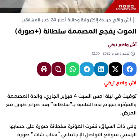
آش واقع جريدة إلكترونية وطنية أخبار 24
أخبار المشاهير
الموت يفجع المصممة سلطانة (+صورة)
آش واقع تيفي
الأحد 5 فبراير 2023 - 12:35
آش واقع تيفي
توفيت في ليلة أمس السبت 4 فبراير الجاري، والدة المصممة
والمؤثرة سهام بدة الملقبة بــ”سلطانة” بعد صراع طويل مع
المرض.
وفي ذات السياق، نشرت المؤثرة سلطانة صورة على حسابها
الرسمي بموقع التواصل الإجتماعي “سناب شات” صورة