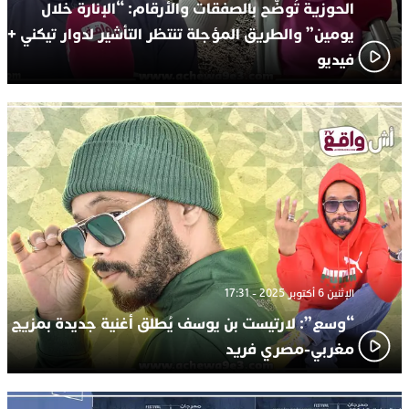
الحوزية تُوضّح بالصفقات والأرقام: “الإنارة خلال
يومين” والطريق المؤجلة تنتظر التأشير لدوار تيكني +
فيديو
الإثنين 6 أكتوبر 2025 - 17:31
“وسع”: لارتيست بن يوسف يُطلق أغنية جديدة بمزيج
مغربي-مصري فريد