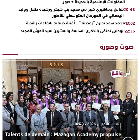
المقاولات الإعلامية بالجديدة + صور
تفاعل جماهيري كبير مع سعيد بني شيكر ورشيدة طلال ووليد
20:48
الرحماني في المهرجان المتوسطي للناظور
محمد سعد يطرح “رقصينا” .. أغنية صيفية بإيقاعات راقصة
13:02
أبوظبي تحتفي بالذكرى السابعة والعشرين لعيد العرش المجيد
22:36
بحضور سمو الشيخ زايد بن محمد بن زايد وسمو الشيخ نهيان بن مبارك
دنيا بوطازوت تواصل تألقها الفني وتؤكد مكانتها بأداء مميز في
13:30
صوت وصورة
“كوفرة فالغيس”
يقظة أمنية تنهي كابوس الفتاة القاصر: كواليس مثيرة لعملية تحرير
19:11
رهينتين من قبضة ذي سوابق بالجديدة
اتحاد المقاولات الإعلامية يقود قاطرة التكوين بالجديدة ويستضيف
17:27
الإعلامي سعيد بلفقير في دورة استثنائية
الثلاثاء 10 مارس 2026 - 10:40
Talents de demain : Mazagan Academy propulse