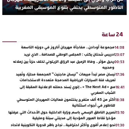
الناظور المتوسطي يحتفي بتنوع الموسيقى المغربية
24 ساعة
مجموعة أودادن.. مفاجأة مهرجان أناروز في دورته التاسعة
14:08
ادريس شحتان يكتب : المجلس الوطني للصحافة.. الذي نريد
23:07
رحيل مؤثر.. وفاة الزميل عبد الرزاق الزيتوني تخلف حزناً بين زملائه
00:53
ومحبيه
نيسان مصر تبدأ مبيعات “نيسان ماجنيت” المجمعة محليًا، وتُعِيد
17:36
تعريف فئة السيارات الرياضية المدمجة متعددة الاستخدامات
مع « The Next Ad » ، إنوي يُسند حملته الإعلانية المقبلة إلى
16:41
الشباب المغربي
أكثر من 45 ألف متفرج يختتمون فعاليات المهرجان المتوسطي
18:38
للناظور في أجواء استثنائية
تصريح الناطق الرسمي باسم وزارة الداخلية حول الأحداث التي عرفتها
15:10
مؤخرا نقاط العبور المؤدية إلى مدينتي سبتة ومليلية
نحو إعلام أقوى وأكثر احترافية.. نجاح باهر للدورة التكوينية لاتحاد
01:30