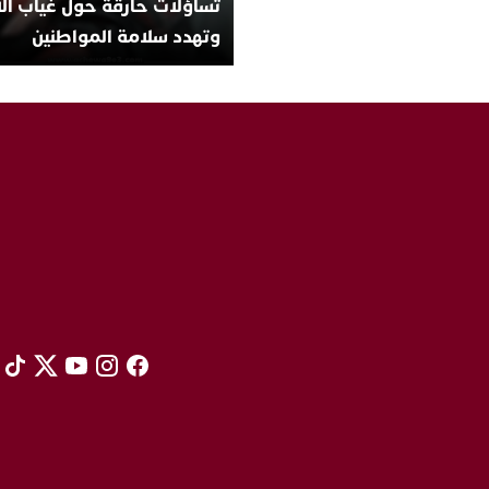
تساؤلات حارقة حول غياب ال
وتهدد سلامة المواطنين