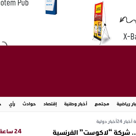
ار رياضية
مجتمع
أخبار وطنية
إقتصاد
حوادث
رأي
ج
خبار 24
أخبار دولية
24 ساعة
.. شركة “لاكوست” الفرنسية