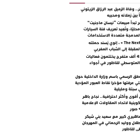
.. وفاة الزميل عبد الرزاق الزيتوني
ً بين زملائه ومحبيه
 تبدأ مبيعات “نيسان ماجنيت”
ليًا، وتُعِيد تعريف فئة السيارات
المدمجة متعددة الاستخدامات
مع « The Next Ad » ، إنوي يُسند حملته
المقبلة إلى الشباب المغربي
أكثر من 45 ألف متفرج يختتمون فعاليات
المتوسطي للناظور في أجواء
اطق الرسمي باسم وزارة الداخلية حول
تي عرفتها مؤخرا نقاط العبور المؤدية
 سبتة ومليلية
أقوى وأكثر احترافية.. نجاح باهر
كوينية لاتحاد المقاولات الإعلامية
+ صور
اهيري كبير مع سعيد بني شيكر
لال ووليد الرحماني في المهرجان
 للناظور
يطرح “رقصينا” .. أغنية صيفية