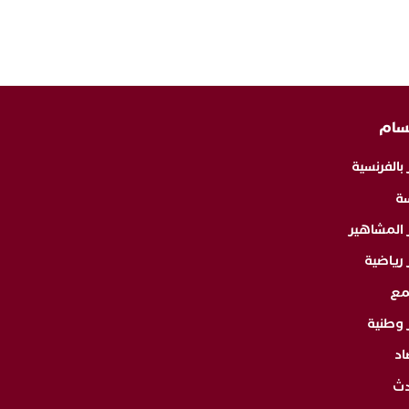
سام
 بالفرنسية
ة
ر المشاهير
 رياضية
مع
 وطنية
اد
دث