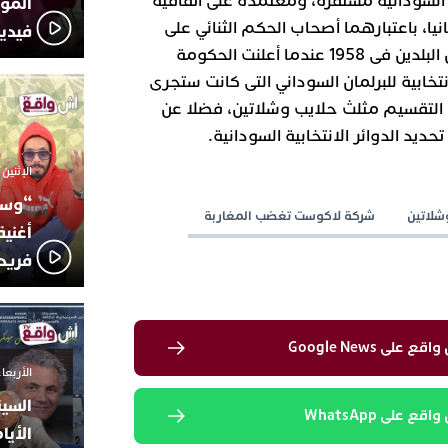
 السودانية مستقرة، ومعتمدة على اتفاقية
المؤج
انيا، باعتبارهما أصحاب الحكم الثنائي على
فيدي
السودان، إلى أن بدأت الأزمة بين البلدين فى 1958 عندما أعلنت الحكومة
نتخابية للبرلمان السوداني التى كانت ستجرى
19، وشمل هذا التقسيم مثلث حلايب وشلاتين، فضلا عن
يد الدوائر الانتخابية السودانية.
الإثنين 6 أكتوبر 2025 - 17:31
“وسع
شلاتين
شركة لاكوست تغضب المغاربة
أغني
فريد
لى Google News
الأربعاء 24 سبتمبر 2025 -
السين
 على WhatsApp
الأيا