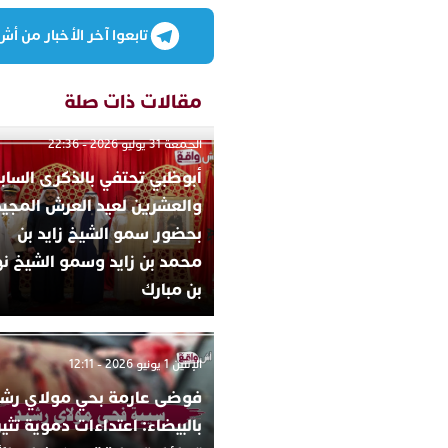
تابعوا آخر الأخبار من أش واقع
مقالات ذات صلة
الجمعة 31 يوليو 2026 - 22:36
أبوظبي تحتفي بالذكرى الساب
والعشرين لعيد العرش المجيد
بحضور سمو الشيخ زايد بن
محمد بن زايد وسمو الشيخ نه
بن مبارك
الإثنين 1 يونيو 2026 - 12:11
فوضى عارمة بحي مولاي رشي
بالبيضاء: اعتداءات دموية تثير