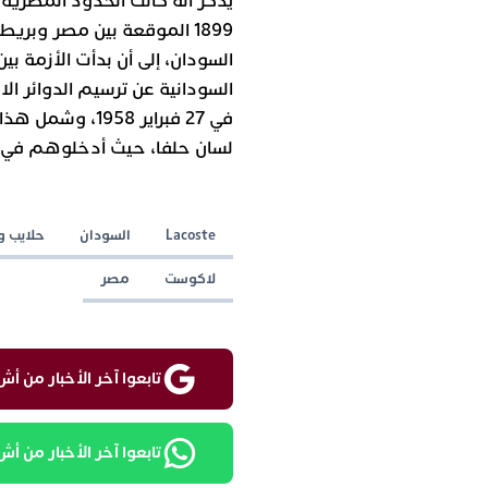
يذكر أنه كانت الحدود المصرية
1899 الموقعة بين مصر وبريط
السودانية عن ترسيم الدوائر الا
في 27 فبراير 58
لسان حلفا، حيث أدخلوهم في تحد
Lacoste
السودان
حلايب و
لاكوست
مصر
تابعوا آخر الأخبار من أش واقع ع
تابعوا آخر الأخبار من أش واقع