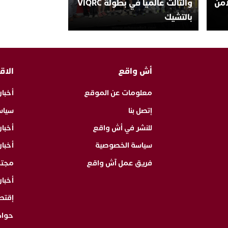
أمن
والثالث عالمياً في بطولة VIQRC
بالتشيك
أش واقع
الاق
معلومات عن الموقع
أخبار
إتصل بنا
سياس
للنشر في أش واقع
أخبا
سياسة الخصوصية
أخبار
فريق عمل آش واقع
مجت
أخبار
إقتص
حوا