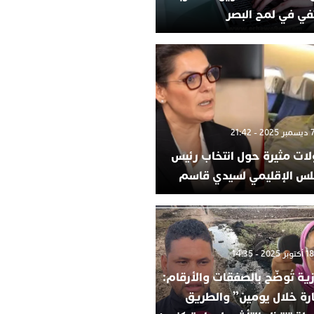
في في لمح البصر
لات مثيرة حول انتخاب رئيس
لس الإقليمي لسيدي قاسم
ية تُوضّح بالصفقات والأرقام:
ارة خلال يومين” والطريق