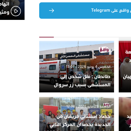
اتهام
 على Telegram
ومثير
عة
الخميس 4 يونيو 2026 - 13:07
يان
طانطان : نقل شخص إلى
المستشفى بسبب زر سروال
الجمعة 29 مايو 2026 - 12:38
د
حصاد استثنائي فريقان من
الجديدة يحصدان المركز الثاني