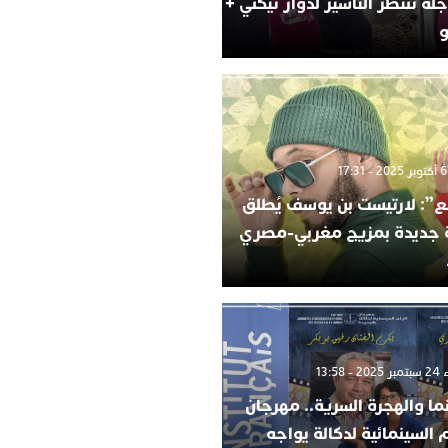
لة تنتظر التأشير لدوار تيكني +
و
”: لارتيست بن يوسف يُطلق
ة جديدة بمزيج مغربي-مصري
 13:58
ما والهجرة السرية.. مهرجان
م السينمائية لدكالة يواجه