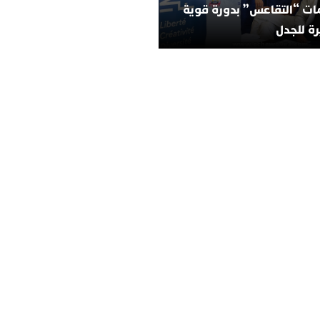
ات “التقاعس” بدورة قوية
ة للجدل