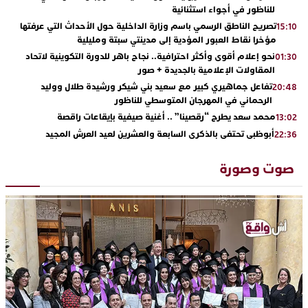
للناظور في أجواء استثنائية
تصريح الناطق الرسمي باسم وزارة الداخلية حول الأحداث التي عرفتها
15:10
مؤخرا نقاط العبور المؤدية إلى مدينتي سبتة ومليلية
نحو إعلام أقوى وأكثر احترافية.. نجاح باهر للدورة التكوينية لاتحاد
01:30
المقاولات الإعلامية بالجديدة + صور
تفاعل جماهيري كبير مع سعيد بني شيكر ورشيدة طلال ووليد
20:48
الرحماني في المهرجان المتوسطي للناظور
محمد سعد يطرح “رقصينا” .. أغنية صيفية بإيقاعات راقصة
13:02
أبوظبي تحتفي بالذكرى السابعة والعشرين لعيد العرش المجيد
22:36
بحضور سمو الشيخ زايد بن محمد بن زايد وسمو الشيخ نهيان بن مبارك
دنيا بوطازوت تواصل تألقها الفني وتؤكد مكانتها بأداء مميز في
13:30
صوت وصورة
“كوفرة فالغيس”
يقظة أمنية تنهي كابوس الفتاة القاصر: كواليس مثيرة لعملية تحرير
19:11
رهينتين من قبضة ذي سوابق بالجديدة
اتحاد المقاولات الإعلامية يقود قاطرة التكوين بالجديدة ويستضيف
17:27
الإعلامي سعيد بلفقير في دورة استثنائية