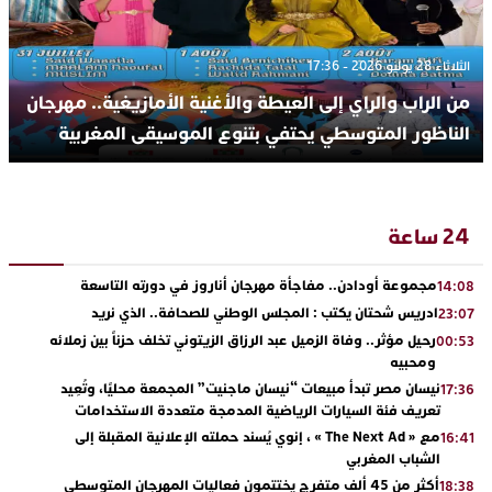
الثلاثاء 28 يوليو 2026 - 17:36
من الراب والراي إلى العيطة والأغنية الأمازيغية.. مهرجان
الناظور المتوسطي يحتفي بتنوع الموسيقى المغربية
24 ساعة
مجموعة أودادن.. مفاجأة مهرجان أناروز في دورته التاسعة
14:08
ادريس شحتان يكتب : المجلس الوطني للصحافة.. الذي نريد
23:07
رحيل مؤثر.. وفاة الزميل عبد الرزاق الزيتوني تخلف حزناً بين زملائه
00:53
ومحبيه
نيسان مصر تبدأ مبيعات “نيسان ماجنيت” المجمعة محليًا، وتُعِيد
17:36
تعريف فئة السيارات الرياضية المدمجة متعددة الاستخدامات
مع « The Next Ad » ، إنوي يُسند حملته الإعلانية المقبلة إلى
16:41
الشباب المغربي
أكثر من 45 ألف متفرج يختتمون فعاليات المهرجان المتوسطي
18:38