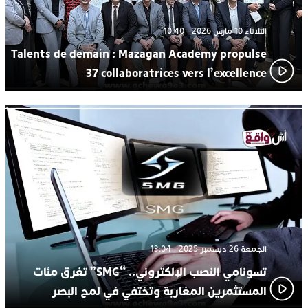
الثلاثاء 10 مارس 2026 - 10:40
Talents de demain : Mazagan Academy propulse
37 collaboratrices vers l’excellence
الجمعة 26 ديسمبر 2025 - 13:04
تسونامي النصب الإلكتروني.. “SMG” تغرق مئات
المستثمرين المغاربة وتختفي في لمح البصر