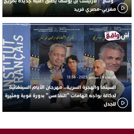
“وسع”: لارتيست بن يوسف يُطلق أغنية جديدة بمزيج
مغربي-مصري فريد
الأربعاء 24 سبتمبر 2025 - 13:58
السينما والهجرة السرية.. مهرجان الأيام السينمائية
لدكالة يواجه اتهامات “التقاعس” بدورة قوية ومثيرة
للجدل