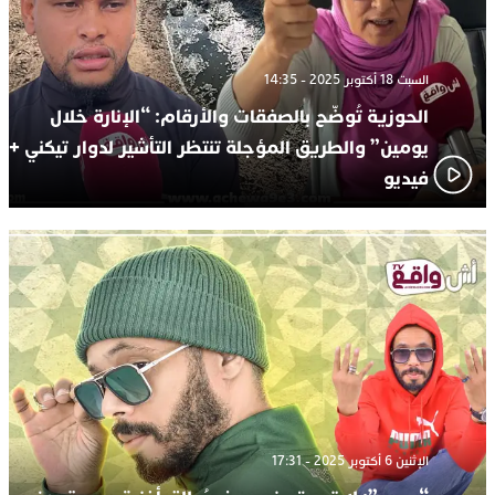
السبت 18 أكتوبر 2025 - 14:35
الحوزية تُوضّح بالصفقات والأرقام: “الإنارة خلال
يومين” والطريق المؤجلة تنتظر التأشير لدوار تيكني +
فيديو
الإثنين 6 أكتوبر 2025 - 17:31