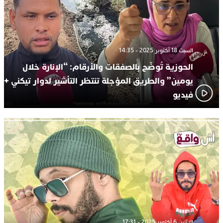
السبت 18 أكتوبر 2025 - 14:35
الحوزية تُوضّح بالصفقات والأرقام: “الإنارة خلال
يومين” والطريق المؤجلة تنتظر التأشير لدوار تيكني +
فيديو
الإثنين 6 أكتوبر 2025 - 17:31