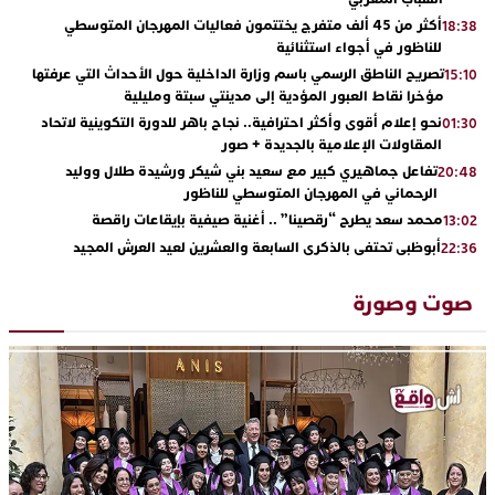
أكثر من 45 ألف متفرج يختتمون فعاليات المهرجان المتوسطي
18:38
للناظور في أجواء استثنائية
تصريح الناطق الرسمي باسم وزارة الداخلية حول الأحداث التي عرفتها
15:10
مؤخرا نقاط العبور المؤدية إلى مدينتي سبتة ومليلية
نحو إعلام أقوى وأكثر احترافية.. نجاح باهر للدورة التكوينية لاتحاد
01:30
المقاولات الإعلامية بالجديدة + صور
تفاعل جماهيري كبير مع سعيد بني شيكر ورشيدة طلال ووليد
20:48
الرحماني في المهرجان المتوسطي للناظور
محمد سعد يطرح “رقصينا” .. أغنية صيفية بإيقاعات راقصة
13:02
أبوظبي تحتفي بالذكرى السابعة والعشرين لعيد العرش المجيد
22:36
بحضور سمو الشيخ زايد بن محمد بن زايد وسمو الشيخ نهيان بن مبارك
دنيا بوطازوت تواصل تألقها الفني وتؤكد مكانتها بأداء مميز في
13:30
صوت وصورة
“كوفرة فالغيس”
يقظة أمنية تنهي كابوس الفتاة القاصر: كواليس مثيرة لعملية تحرير
19:11
رهينتين من قبضة ذي سوابق بالجديدة
اتحاد المقاولات الإعلامية يقود قاطرة التكوين بالجديدة ويستضيف
17:27
الإعلامي سعيد بلفقير في دورة استثنائية