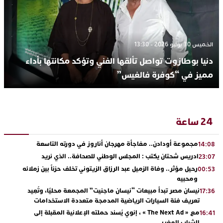
الخميس 30 يوليو 2026 - 13:30
دنيا بوطازوت تواصل تألقها الفني وتؤكد مكانتها بأداء
مميز في “كوفرة فالغيس”
24 ساعة
مجموعة أودادن.. مفاجأة مهرجان أناروز في دورته التاسعة
14:08
ادريس شحتان يكتب : المجلس الوطني للصحافة.. الذي نريد
23:07
رحيل مؤثر.. وفاة الزميل عبد الرزاق الزيتوني تخلف حزناً بين زملائه
00:53
ومحبيه
نيسان مصر تبدأ مبيعات “نيسان ماجنيت” المجمعة محليًا، وتُعِيد
17:36
تعريف فئة السيارات الرياضية المدمجة متعددة الاستخدامات
مع « The Next Ad » ، إنوي يُسند حملته الإعلانية المقبلة إلى
16:41
الشباب المغربي