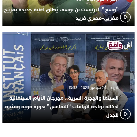
“وسع”: لارتيست بن يوسف يُطلق أغنية جديدة بمزيج
مغربي-مصري فريد
الأربعاء 24 سبتمبر 2025 - 13:58
السينما والهجرة السرية.. مهرجان الأيام السينمائية
لدكالة يواجه اتهامات “التقاعس” بدورة قوية ومثيرة
للجدل