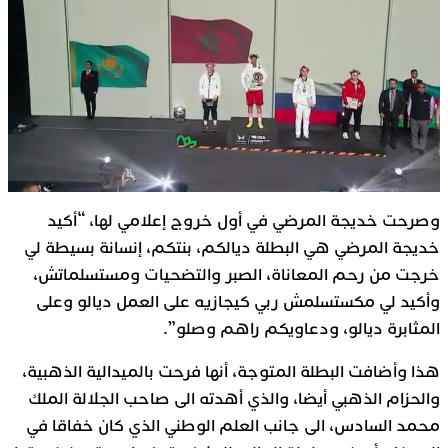
وصرحت خديجة المرضي في أول خروج إعلامي لها، “أكيد
خديجة المرضي هي البطلة ديالكم، بنتكم، إنسانة بسيطة لي
خرجت من رحم المعاناة، الصبر والتضحيات ومستسلماتش،
وأكيد لي مكستسلمش ربي كيجازيه على العمل ديالو وعلى
المثابرة ديالو، ودعاويكم راهم وصلو”.
هذا وأضافت البطلة المتوجة، أنها فرحت بالميدالية الذهبية،
والحزام الذهبي أيضا، والذي أهدته الى صاحب الجلالة الملك
محمد السادس، الى جانب العلم الوطني الذي كان خفاقا في