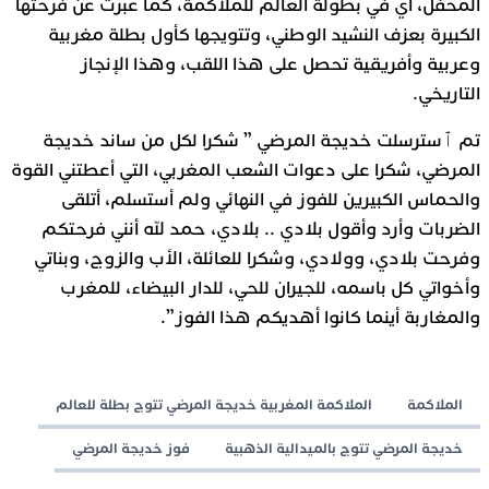
المحفل، أي في بطولة العالم للملاكمة، كما عبرت عن فرحتها
الكبيرة بعزف النشيد الوطني، وتتويجها كأول بطلة مغربية
وعربية وأفريقية تحصل على هذا اللقب، وهذا الإنجاز
التاريخي.
تم ٱسترسلت خديجة المرضي ” شكرا لكل من ساند خديجة
المرضي، شكرا على دعوات الشعب المغربي، التي أعطتني القوة
والحماس الكبيرين للفوز في النهائي ولم أستسلم، أتلقى
الضربات وأرد وأقول بلادي .. بلادي، حمد لله أنني فرحتكم
وفرحت بلادي، وولادي، وشكرا للعائلة، الأب والزوج، وبناتي
وأخواتي كل باسمه، للجيران للحي، للدار البيضاء، للمغرب
والمغاربة أينما كانوا أهديكم هذا الفوز”.
الملاكمة
الملاكمة المغربية خديجة المرضي تتوج بطلة للعالم
خديجة المرضي تتوج بالميدالية الذهبية
فوز خديجة المرضي