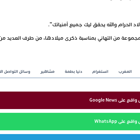
اد
الحرام
والله
يحقق
ليك
جميع
أمنياتك
”.
مجموعة
من
التهاني
بمناسبة
ذكرى
ميلادها،
من
طرف
العديد
من
المغرب
انستغرام
دنيا بطمة
مشاهير
وسائل التواصل ال
لى Google News
 على WhatsApp