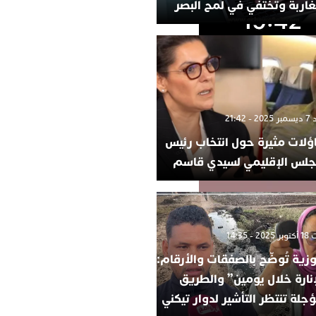
غاربة وتختفي في لمح البصر
- 21:42
ؤلات مثيرة حول انتخاب رئيس
جلس الإقليمي لسيدي قاسم
 - 14:35
وزية تُوضّح بالصفقات والأرقام:
إنارة خلال يومين” والطريق
جلة تنتظر التأشير لدوار تيكني