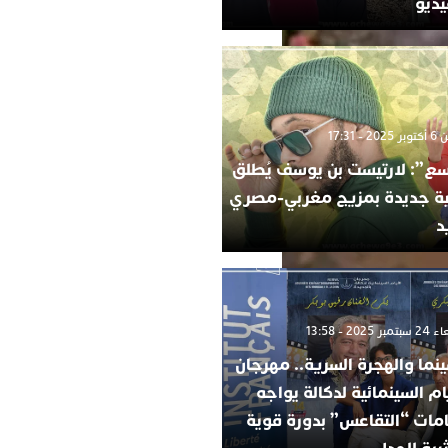
يديو
2 - 17:31
ع”: لارتيست بن يوسف يُطلق
ية جديدة بمزيج مغربي-مصري
د
 2025 - 13:58
ينما والهجرة السرية.. مهرجان
ام السينمائية لدكالة يواجه
امات “التقاعس” بدورة قوية