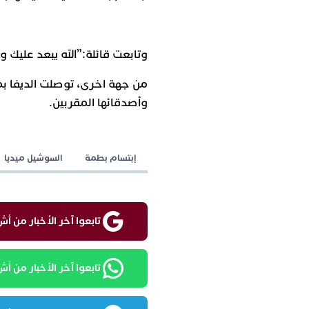
وتابعت
قائلة
:”
الله
يبعد
عليك
ول
من
جهة
اخرى،
توصلت
الديفا
ب
وأصدقائها
المقربين
.
إبتسام بطمة
السوشيل ميديا
تابعوا آخر الأخبار من أش واقع ع
تابعوا آخر الأخبار من أش واقع