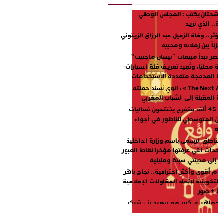
حتان يكتب : المجلس الوطني
. الذي نريد
ر.. وفاة الزميل عبد الرزاق الزيتوني
اً بين زملائه ومحبيه
ر تبدأ مبيعات “نيسان ماجنيت”
محليًا، وتُعِيد تعريف فئة السيارات
ة المدمجة متعددة الاستخدامات
مع « The Next Ad » ، إنوي يُسند حملته
ة المقبلة إلى الشباب المغربي
أكثر من 45 ألف متفرج يختتمون فعاليات
ن المتوسطي للناظور في أجواء
ة
ناطق الرسمي باسم وزارة الداخلية
داث التي عرفتها مؤخرا نقاط العبور
إلى مدينتي سبتة ومليلية
م أقوى وأكثر احترافية.. نجاح باهر
لتكوينية لاتحاد المقاولات الإعلامية
ة + صور
جماهيري كبير مع سعيد بني شيكر
طلال ووليد الرحماني في المهرجان