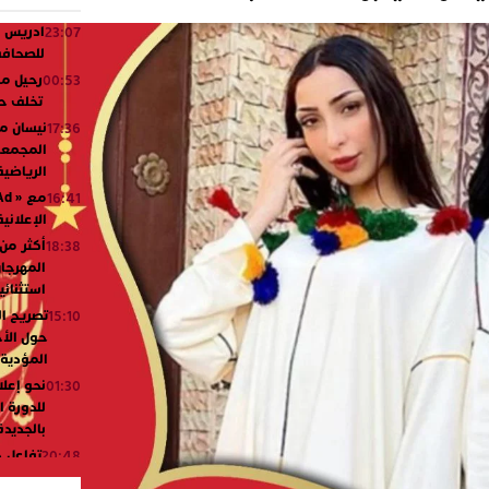
ادريس ش
23:07
للصحافة.
رحيل مؤث
00:53
تخلف حزن
نيسان مص
17:36
المجمعة 
الرياضي
16:41
الإعلاني
18:38
المهرجا
استثنائي
تصريح ال
15:10
حول الأح
المؤدية 
نحو إعلا
01:30
للدورة ا
بالجديد
تفاعل 
20:48
ورشيدة 