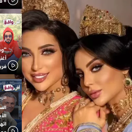
+ ف
الإثنين 6 أكتوبر 025
“وس
أغن
فري
الأربعاء 24 سبتمبر
الس
الأي
اته