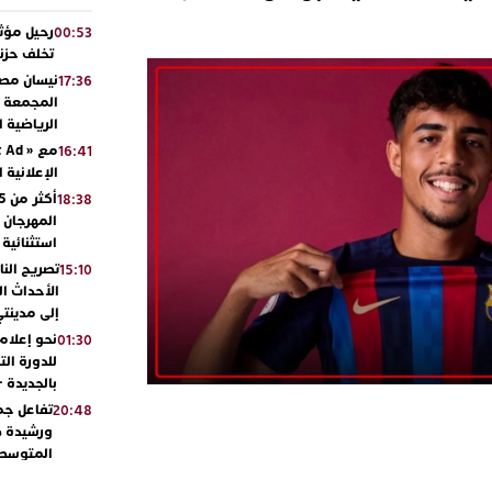
رحيل مؤثر
00:53
تخلف حزنا
نيسان مصر
17:36
المجمعة مح
الرياضية 
16:41
الإعلانية 
18:38
المهرجان 
استثنائية
تصريح الن
15:10
الأحداث ال
إلى مدينتي
نحو إعلام 
01:30
للدورة الت
بالجديدة 
تفاعل جم
20:48
ورشيدة ط
المتوسطي
محمد سعد 
13:02