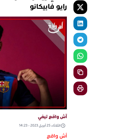
رايو فابيكانو
آش واقع تيفي
الثلاثاء 25 أبريل 2023 - 14:23
أش واقع