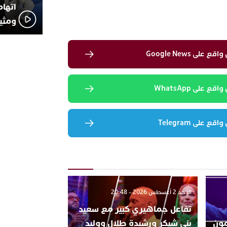
اتهام
ومثير
لى Google News
 على WhatsApp
 على Telegram
الأحد 2 أغسطس 2026 - 20:48
تفاعل جماهيري كبير مع سعيد
تتمون
بني شيكر ورشيدة طلال ووليد