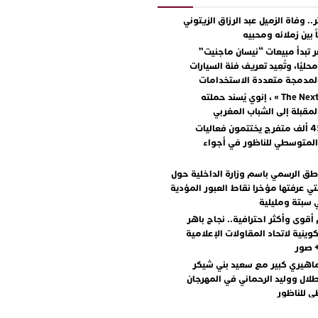
.. وفاة الزميل عبد الرزاق الزيتوني
ً بين زملائه ومحبيه
 تبدأ مبيعات “نيسان ماجنيت”
ليًا، وتُعِيد تعريف فئة السيارات
المدمجة متعددة الاستخدامات
مع « The Next Ad » ، إنوي يُسند حملته
المقبلة إلى الشباب المغربي
أكثر من 45 ألف متفرج يختتمون فعاليات
المتوسطي للناظور في أجواء
اطق الرسمي باسم وزارة الداخلية حول
تي عرفتها مؤخرا نقاط العبور المؤدية
 سبتة ومليلية
أقوى وأكثر احترافية.. نجاح باهر
كوينية لاتحاد المقاولات الإعلامية
+ صور
اهيري كبير مع سعيد بني شيكر
لال ووليد الرحماني في المهرجان
 للناظور
يطرح “رقصينا” .. أغنية صيفية