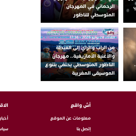
ي
الرحماني في المهرجان
المتوسطي للناظور
الثلاثاء 28 يوليو 2026 - 17:36
من الراب والراي إلى العيطة
والأغنية الأمازيغية.. مهرجان
الناظور المتوسطي يحتفي بتنوع
الموسيقى المغربية
أش واقع
الاق
معلومات عن الموقع
أخبار
إتصل بنا
سياس