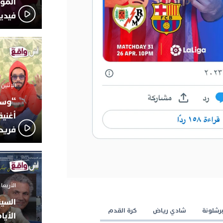
المؤج
فيدي
الإثنين 6 أكتوبر 2025 - 17:31
“وسع
أغني
فريد
الأربعاء 24 سبتمبر 2025 -
السين
رشلونة
شادي رياض
كرة القدم
الأيا