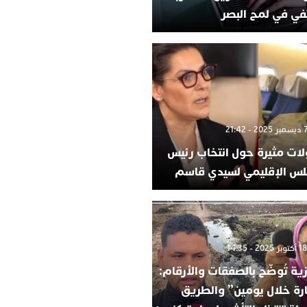
في في لمح البصر
لات مثيرة حول انتخاب رئيس
لس الإقليمي لسيدي قاسم
ية تُوضّح بالصفقات والأرقام:
ارة خلال يومين” والطريق