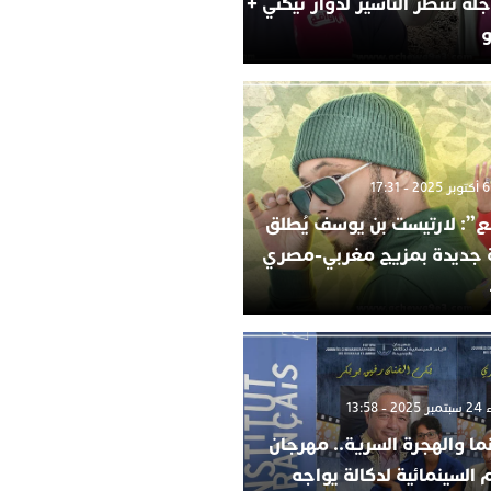
لة تنتظر التأشير لدوار تيكني +
و
”: لارتيست بن يوسف يُطلق
ة جديدة بمزيج مغربي-مصري
 13:58
ما والهجرة السرية.. مهرجان
م السينمائية لدكالة يواجه