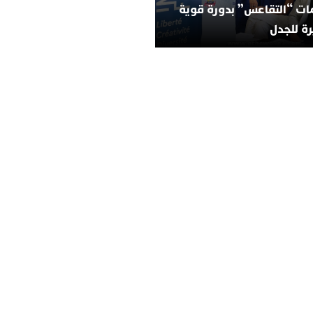
ات “التقاعس” بدورة قوية
ة للجدل