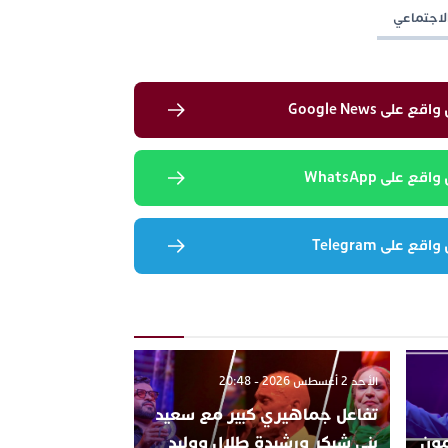
لاجتماعي
لى Google News
 على WhatsApp
 على Telegram
الأحد 2 أغسطس 2026 - 20:48
تفاعل جماهيري كبير مع سعيد
تتمون
بني شيكر ورشيدة طلال ووليد