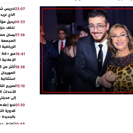
ادريس شحت
23:07
الذي نريد
رحيل مؤثر
00:53
تخلف حزنا
نيسان مصر
17:36
المجمعة مح
الرياضية 
16:41
الإعلانية 
18:38
المهرجان 
استثنائية
تصريح الن
15:10
الأحداث ال
إلى مدينتي
نحو إعلام 
01:30
للدورة الت
بالجديدة 
تفاعل جم
20:48
ورشيدة ط