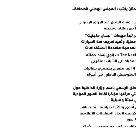
ان يكتب : المجلس الوطني للصحافة..
.. وفاة الزميل عبد الرزاق الزيتوني
ً بين زملائه ومحبيه
 تبدأ مبيعات “نيسان ماجنيت”
ليًا، وتُعِيد تعريف فئة السيارات
المدمجة متعددة الاستخدامات
مع « The Next Ad » ، إنوي يُسند حملته
المقبلة إلى الشباب المغربي
أكثر من 45 ألف متفرج يختتمون فعاليات
المتوسطي للناظور في أجواء
اطق الرسمي باسم وزارة الداخلية حول
تي عرفتها مؤخرا نقاط العبور المؤدية
 سبتة ومليلية
أقوى وأكثر احترافية.. نجاح باهر
كوينية لاتحاد المقاولات الإعلامية
+ صور
اهيري كبير مع سعيد بني شيكر
لال ووليد الرحماني في المهرجان