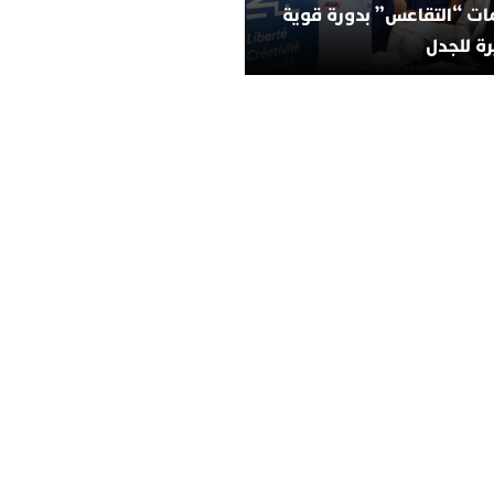
ات “التقاعس” بدورة قوية
ة للجدل