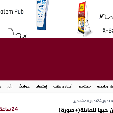
ار رياضية
مجتمع
أخبار وطنية
إقتصاد
حوادث
رأي
ج
خبار 24
أخبار المشاهير
24 ساعة
 حبها للعائلة(+صورة)