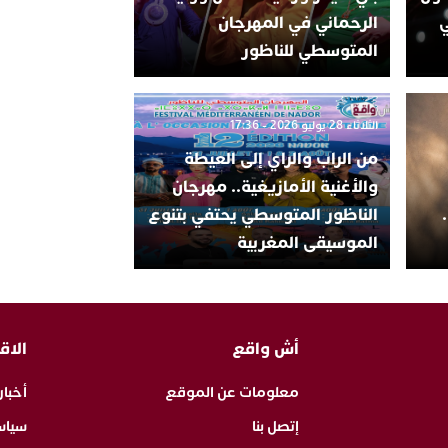
ي
الرحماني في المهرجان
المتوسطي للناظور
الثلاثاء 28 يوليو 2026 - 17:36
من الراب والراي إلى العيطة
والأغنية الأمازيغية.. مهرجان
الناظور المتوسطي يحتفي بتنوع
الموسيقى المغربية
أش واقع
الاق
معلومات عن الموقع
أخبار
إتصل بنا
سياس