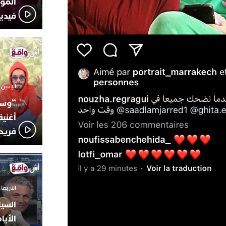
المؤج
فيدي
الإثنين 6 أكتوبر 2025 - 17:31
“وسع
أغني
فريد
الأربعاء 24 سبتمبر 2025 -
السين
الأيا