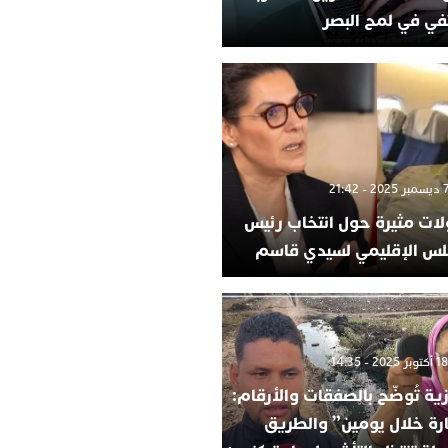
في في لمح البصر
لات مثيرة حول انتخاب رئيس
لس الإقليمي لسيدي قاسم
ية تُوضّح بالصفقات والأرقام:
ارة خلال يومين” والطريق