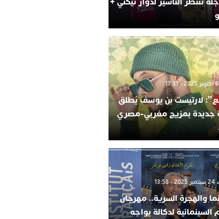
لة تنتظر التأشير لدوار تيكني +
و
”: لارتيست بن يوسف يُطلق
ة جديدة بمزيج مغربي-مصري
 13:58
ما والهجرة السرية.. مهرجان
م السينمائية لدكالة يواجه