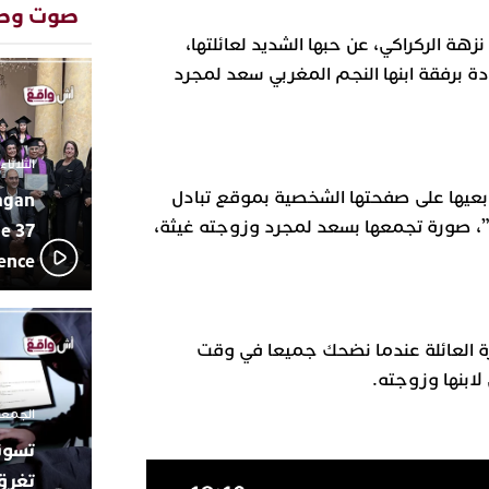
المتوسطي
صوت وص
محمد سعد 
13:02
 نزهة الركراكي، عن حبها الشديد لعائلتها،
بإيقاعات 
ة برفقة ابنها النجم المغربي سعد لمجرد
أبوظبي تح
22:36
العرش الم
بن زايد و
دنيا بوطاز
13:30
الثلاثاء 10 مارس 2026 - :40
بأداء ممي
بعيها على صفحتها الشخصية بموقع تبادل
agan
يقظة أمنية
19:11
مثيرة لعمل
، صورة تجمعها بسعد لمجرد وزوجته غيثة،
e 37
بالجديدة
lence
اتحاد المق
17:27
بالجديدة 
دورة استثن
ترسيخا لثق
23:18
ة العائلة عندما نضحك جميعا في وقت
فعاليات ال
ابنها وزوجته.
بمركز الا
الجمعة 26 ديسمبر 2025 -
تغرق