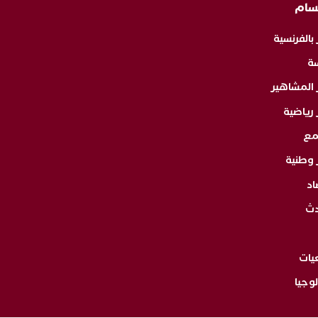
سام
 بالفرنسية
ة
ر المشاهير
 رياضية
مع
 وطنية
اد
دث
يات
وجيا