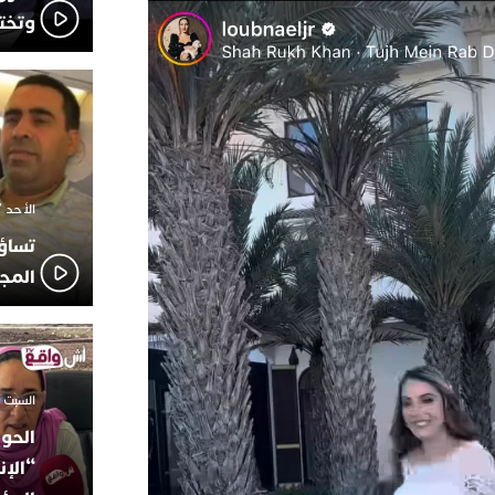
وتخت
الأحد 7 ديسمبر 2025 - 21:42
تساؤ
المج
السبت 18 أكتوبر 2025 - 14:35
الحوز
“الإن