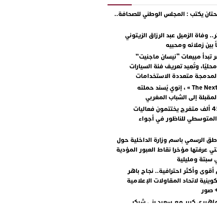
ان يكتب : المجلس الوطني للصحافة..
.. وفاة الزميل عبد الرزاق الزيتوني
ً بين زملائه ومحبيه
 تبدأ مبيعات “نيسان ماجنيت”
ليًا، وتُعِيد تعريف فئة السيارات
المدمجة متعددة الاستخدامات
مع « The Next Ad » ، إنوي يُسند حملته
المقبلة إلى الشباب المغربي
أكثر من 45 ألف متفرج يختتمون فعاليات
المتوسطي للناظور في أجواء
اطق الرسمي باسم وزارة الداخلية حول
تي عرفتها مؤخرا نقاط العبور المؤدية
 سبتة ومليلية
أقوى وأكثر احترافية.. نجاح باهر
كوينية لاتحاد المقاولات الإعلامية
+ صور
اهيري كبير مع سعيد بني شيكر
لال ووليد الرحماني في المهرجان