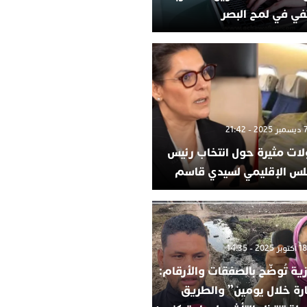
في في لمح البصر
لات مثيرة حول انتخاب رئيس
لس الإقليمي لسيدي قاسم
ية تُوضّح بالصفقات والأرقام:
ارة خلال يومين” والطريق