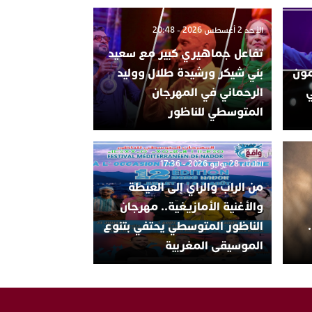
الأحد 2 أغسطس 2026 - 20:48
تفاعل جماهيري كبير مع سعيد
تتمون
بني شيكر ورشيدة طلال ووليد
ي
الرحماني في المهرجان
المتوسطي للناظور
الثلاثاء 28 يوليو 2026 - 17:36
من الراب والراي إلى العيطة
والأغنية الأمازيغية.. مهرجان
الناظور المتوسطي يحتفي بتنوع
الموسيقى المغربية