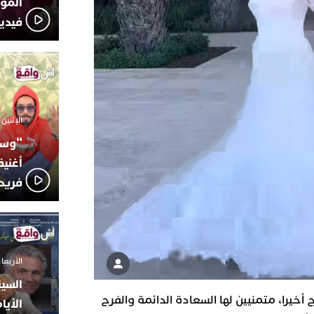
المؤج
فيدي
الإثنين 6 أكتوبر 2025 - 17:31
“وسع
أغني
فريد
الأربعاء 24 سبتمبر 2025 -
السين
 أخيرا، متمنيين لها السعادة الدائمة والفرح
الأيا