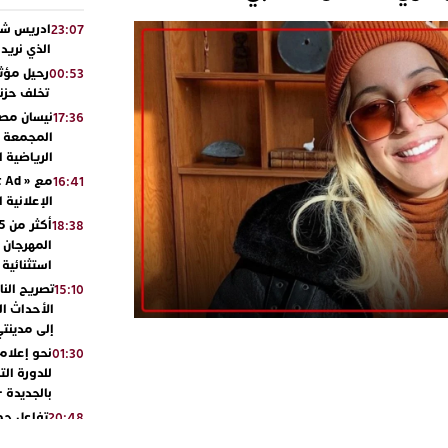
ادريس شحت
23:07
الذي نريد
رحيل مؤثر
00:53
تخلف حزنا
نيسان مصر
17:36
المجمعة مح
الرياضية 
16:41
الإعلانية 
18:38
المهرجان 
استثنائية
تصريح الن
15:10
الأحداث ال
إلى مدينتي
نحو إعلام 
01:30
للدورة الت
بالجديدة 
تفاعل جم
20:48
ورشيدة ط