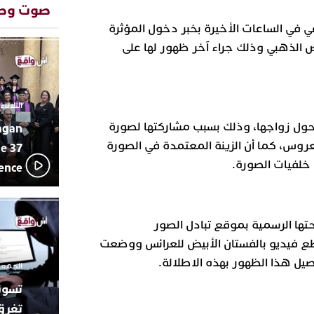
المتوسطي
صوت وص
محمد سعد 
13:02
في الساعات الأخيرة بخبر دخول المؤثرة
بإيقاعات 
ص الذهبي وذلك جراء آخر ظهور لها على
أبوظبي تح
22:36
العرش الم
بن زايد و
دنيا بوطاز
13:30
الثلاثاء 10 مارس 2026 - :40
بأداء ممي
حول زواجها، وذلك بسبب مشاركتها لصورة
agan
يقظة أمنية
19:11
مثيرة لعمل
عروس، كما أن الزينة المعتمدة في الصورة
e 37
بالجديدة
خلفيات الصورة.
lence
اتحاد المق
17:27
بالجديدة 
دورة استثن
ترسيخا لثق
23:18
ها الرسمية بموقع تبادل الصور
فعاليات ال
ع فيديو بالفستان الأبيض للعرائس ووضعت
بمركز الا
يل هذا الظهور بهذه الاطلالة.
الجمعة 26 ديسمبر 2025 -
تغرق