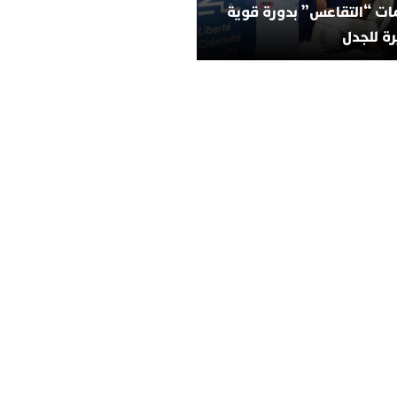
ات “التقاعس” بدورة قوية
ة للجدل