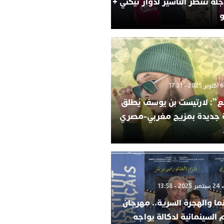
لة تنتظر التأشير لدوار تيكني +
و
”: لارتيست بن يوسف يُطلق
ة جديدة بمزيج مغربي-مصري
 13:58
ما والهجرة السرية.. مهرجان
م السينمائية لدكالة يواجه