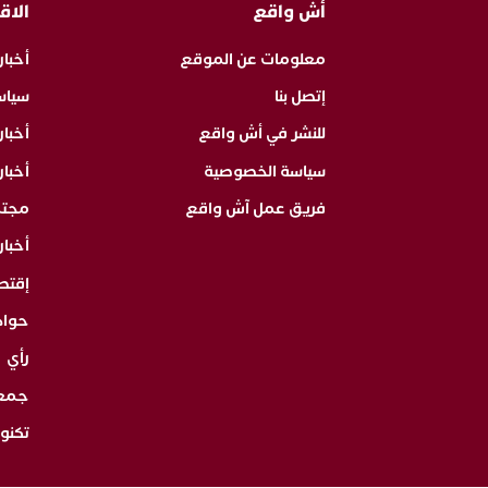
أش واقع
الاق
معلومات عن الموقع
أخبار
إتصل بنا
سياس
للنشر في أش واقع
أخبا
سياسة الخصوصية
أخبار
فريق عمل آش واقع
مجت
أخبار
إقتص
حوا
رأي
جمع
تكنول