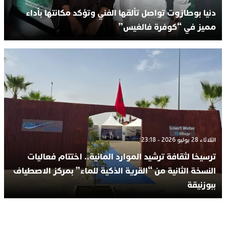
دنيا بوطازوت تواصل تألقها الفني وتؤكد مكانتها بأداء
مميز في “كوفرة فالغيس”
الثلاثاء 28 يوليو 2026 - 23:18
ترسيخا لثقافة ترشيد الموارد المائية.. اختتام فعاليات
النسخة الثانية من “القرية الذكية للماء” بمركز الاصطياف
ببوزنيقة