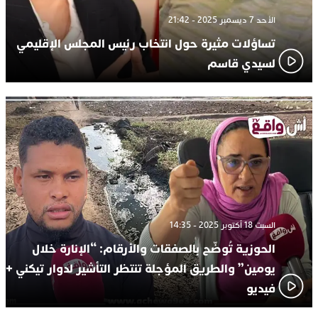
الأحد 7 ديسمبر 2025 - 21:42
تساؤلات مثيرة حول انتخاب رئيس المجلس الإقليمي
لسيدي قاسم
السبت 18 أكتوبر 2025 - 14:35
الحوزية تُوضّح بالصفقات والأرقام: “الإنارة خلال
يومين” والطريق المؤجلة تنتظر التأشير لدوار تيكني +
فيديو