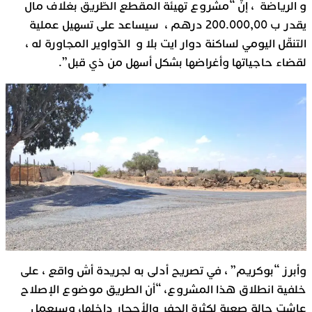
و الرياضة ، إنّ “مشروع تهيئة المقطع الطّريق بغلاف مال
يقدر ب 200.000,00 درهم ، سيساعد على تسهيل عملية
التنقّل اليومي لساكنة دوار ايت بلا و الدّواوير المجاورة له ،
لقضاء حاجياتها وأغراضها بشكل أسهل من ذي قبل”.
وأبرز “بوكريم” ، في تصريح أدلى به لجريدة أش واقع ، على
خلفية انطلاق هذا المشروع، “أن الطريق موضوع الإصلاح
عاشت حالة صعبة لكثرة الحفر والأحجار داخلها، وسيعمل