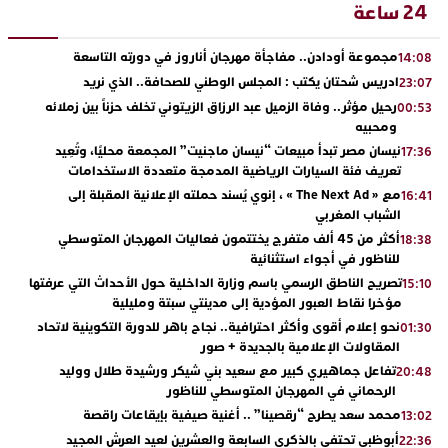
24 ساعة
مجموعة أودادن.. مفاجأة مهرجان أناروز في دورته التاسعة
14:08
ادريس شحتان يكتب : المجلس الوطني للصحافة.. الذي نريد
23:07
رحيل مؤثر.. وفاة الزميل عبد الرزاق الزيتوني تخلف حزناً بين زملائه
00:53
ومحبيه
نيسان مصر تبدأ مبيعات “نيسان ماجنيت” المجمعة محليًا، وتُعِيد
17:36
تعريف فئة السيارات الرياضية المدمجة متعددة الاستخدامات
مع « The Next Ad » ، إنوي يُسند حملته الإعلانية المقبلة إلى
16:41
الشباب المغربي
أكثر من 45 ألف متفرج يختتمون فعاليات المهرجان المتوسطي
18:38
للناظور في أجواء استثنائية
تصريح الناطق الرسمي باسم وزارة الداخلية حول الأحداث التي عرفتها
15:10
مؤخرا نقاط العبور المؤدية إلى مدينتي سبتة ومليلية
نحو إعلام أقوى وأكثر احترافية.. نجاح باهر للدورة التكوينية لاتحاد
01:30
المقاولات الإعلامية بالجديدة + صور
تفاعل جماهيري كبير مع سعيد بني شيكر ورشيدة طلال ووليد
20:48
الرحماني في المهرجان المتوسطي للناظور
محمد سعد يطرح “رقصينا” .. أغنية صيفية بإيقاعات راقصة
13:02
أبوظبي تحتفي بالذكرى السابعة والعشرين لعيد العرش المجيد
22:36