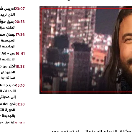
ادريس شحت
23:07
الذي نريد
رحيل مؤثر
00:53
تخلف حزنا
نيسان مصر
17:36
المجمعة مح
الرياضية 
16:41
الإعلانية 
18:38
المهرجان 
استثنائية
تصريح الن
15:10
الأحداث ال
إلى مدينتي
نحو إعلام 
01:30
للدورة الت
بالجديدة 
تفاعل جم
20:48
ورشيدة ط
 موعدا لعشاق الإبداع السينمائي، إذ تستعد دور