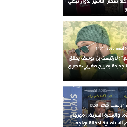
لة تنتظر التأشير لدوار تيكني +
و
”: لارتيست بن يوسف يُطلق
ة جديدة بمزيج مغربي-مصري
 13:58
ما والهجرة السرية.. مهرجان
م السينمائية لدكالة يواجه