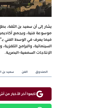
يشار إلى أن سعيد بن الثقة، بط
موسوعة فنية، ويجمع أكاديميا 
فيما يعرف في الوسط الفني بـ”
السينمائية، والبرامج التلفزية
الإنتاجات السمعية-البصرية.
الصندوق
الفن
سعيد بن ال
تابعوا آخر الأخبار من أش واقع ع