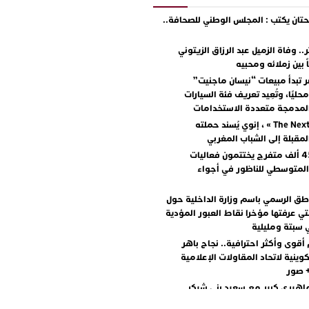
ان يكتب : المجلس الوطني للصحافة..
.. وفاة الزميل عبد الرزاق الزيتوني
ً بين زملائه ومحبيه
 تبدأ مبيعات “نيسان ماجنيت”
ليًا، وتُعِيد تعريف فئة السيارات
المدمجة متعددة الاستخدامات
مع « The Next Ad » ، إنوي يُسند حملته
المقبلة إلى الشباب المغربي
أكثر من 45 ألف متفرج يختتمون فعاليات
المتوسطي للناظور في أجواء
اطق الرسمي باسم وزارة الداخلية حول
تي عرفتها مؤخرا نقاط العبور المؤدية
 سبتة ومليلية
أقوى وأكثر احترافية.. نجاح باهر
كوينية لاتحاد المقاولات الإعلامية
+ صور
اهيري كبير مع سعيد بني شيكر
لال ووليد الرحماني في المهرجان