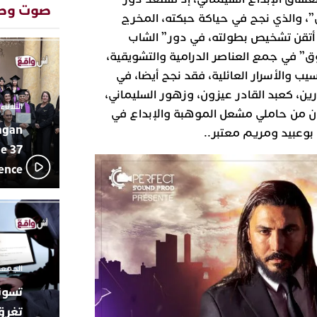
المتوسطي
صوت وص
، والذي نجح في حياكة حبكته، المخرج
محمد سعد 
13:02
ا أتقن تشخيص بطولته، في دور” الشاب
بإيقاعات 
أبوظبي تح
” في جمع العناصر الدرامية والتشويقية،
22:36
العرش الم
ب والأسرار العائلية، فقد نجح أيضا، في
بن زايد و
ين، كعبد القادر عيزون، وزهور السليماني،
دنيا بوطاز
13:30
الثلاثاء 10 مارس 2026 - :40
ن من حاملي مشعل الموهبة والإبداع في
بأداء ممي
agan
يقظة أمنية
بوعبيد ومريم معتبر..
19:11
مثيرة لعمل
e 37
بالجديدة
lence
اتحاد المق
17:27
بالجديدة 
دورة استثن
ترسيخا لثق
23:18
فعاليات ال
بمركز الا
الجمعة 26 ديسمبر 2025 -
تغرق