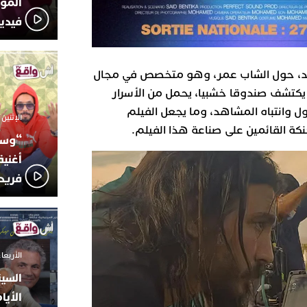
المؤج
فيدي
ديد، حول الشاب عمر، وهو متخصص في مجال
، يكتشف صندوقا خشبيا، يحمل من الأسرار
ل وانتباه المشاهد، وما يجعل الفيلم
الإثنين 6 أكتوبر 2025 - 17:31
حنكة القائمين على صناعة هذا الفيلم.
“وسع
أغني
فريد
الأربعاء 24 سبتمبر 2025 -
السين
الأيا