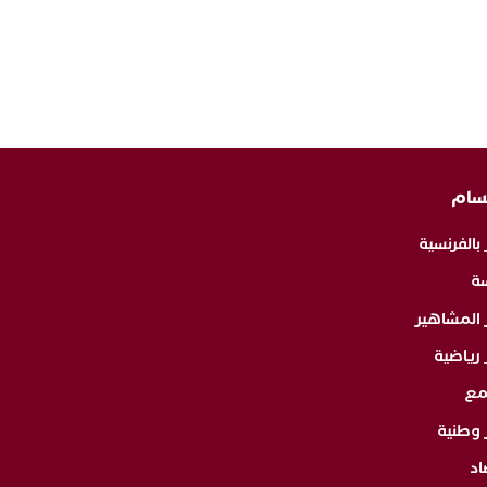
سام
 بالفرنسية
ة
ر المشاهير
 رياضية
مع
 وطنية
اد