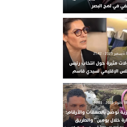
في في لمح البصر
لات مثيرة حول انتخاب رئيس
لس الإقليمي لسيدي قاسم
ية تُوضّح بالصفقات والأرقام:
ارة خلال يومين” والطريق