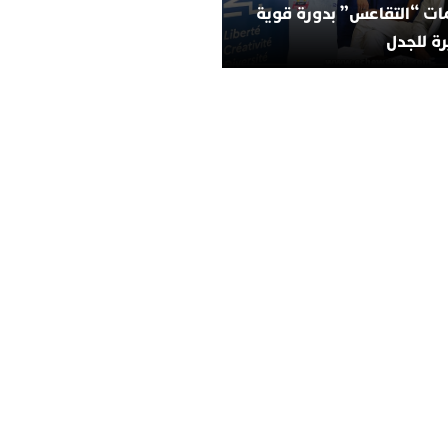
ات “التقاعس” بدورة قوية
ة للجدل