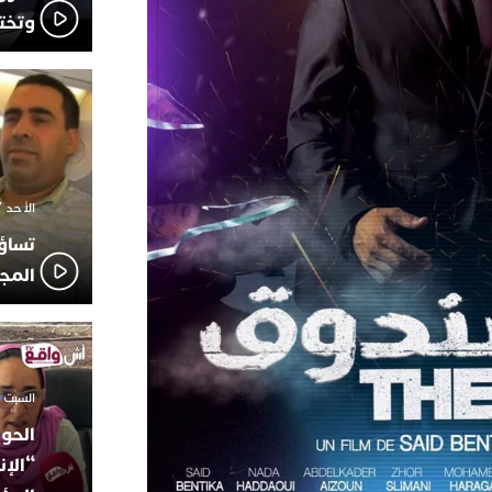
وتخت
الأحد 7 ديسمبر 2025 - 21:42
تساؤ
المج
السبت 18 أكتوبر 2025 - 14:35
الحوز
“الإن