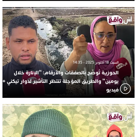
السبت 18 أكتوبر 2025 - 14:35
الحوزية تُوضّح بالصفقات والأرقام: “الإنارة خلال
يومين” والطريق المؤجلة تنتظر التأشير لدوار تيكني +
فيديو