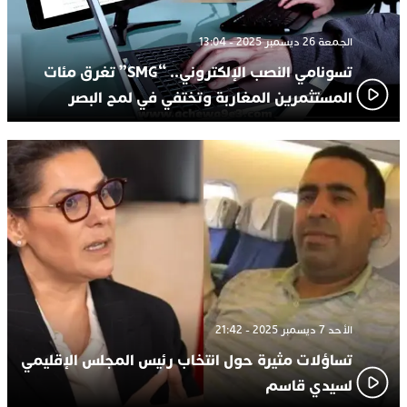
الجمعة 26 ديسمبر 2025 - 13:04
تسونامي النصب الإلكتروني.. “SMG” تغرق مئات
المستثمرين المغاربة وتختفي في لمح البصر
الأحد 7 ديسمبر 2025 - 21:42
تساؤلات مثيرة حول انتخاب رئيس المجلس الإقليمي
لسيدي قاسم