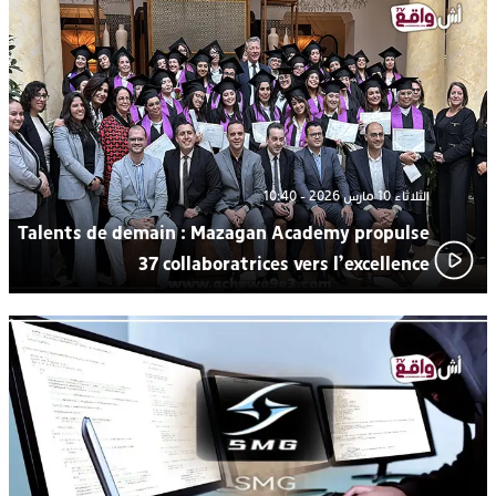
الإعلامي سعيد بلفقير في دورة استثنائية
ترسيخا لثقافة ترشيد الموارد المائية.. اختتام فعاليات النسخة الثانية
23:18
من “القرية الذكية للماء” بمركز الاصطياف ببوزنيقة
الثلاثاء 10 مارس 2026 - 10:40
Talents de demain : Mazagan Academy propulse
37 collaboratrices vers l’excellence