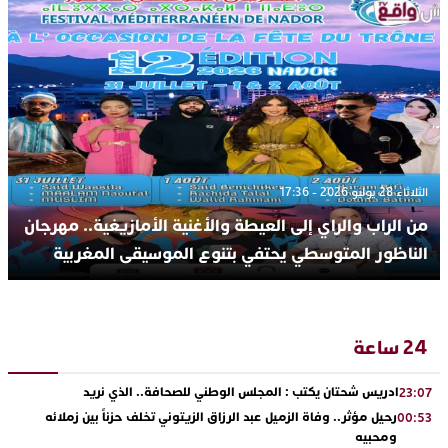
الثلاثاء 28 يوليو 2026 - 17:36
من الراب والراي إلى العيطة والأغنية الأمازيغية.. مهرجان
الناظور المتوسطي يحتفي بتنوع الموسيقى المغربية
24 ساعة
ادريس شحتان يكتب : المجلس الوطني للصحافة.. الذي نريد
23:07
رحيل مؤثر.. وفاة الزميل عبد الرزاق الزيتوني تخلف حزناً بين زملائه
00:53
ومحبيه