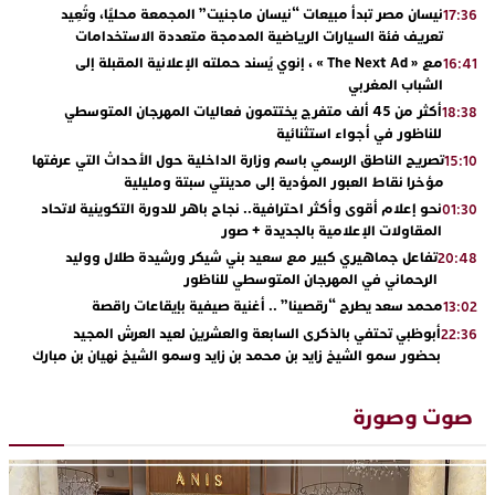
نيسان مصر تبدأ مبيعات “نيسان ماجنيت” المجمعة محليًا، وتُعِيد
17:36
تعريف فئة السيارات الرياضية المدمجة متعددة الاستخدامات
مع « The Next Ad » ، إنوي يُسند حملته الإعلانية المقبلة إلى
16:41
الشباب المغربي
أكثر من 45 ألف متفرج يختتمون فعاليات المهرجان المتوسطي
18:38
للناظور في أجواء استثنائية
تصريح الناطق الرسمي باسم وزارة الداخلية حول الأحداث التي عرفتها
15:10
مؤخرا نقاط العبور المؤدية إلى مدينتي سبتة ومليلية
نحو إعلام أقوى وأكثر احترافية.. نجاح باهر للدورة التكوينية لاتحاد
01:30
المقاولات الإعلامية بالجديدة + صور
تفاعل جماهيري كبير مع سعيد بني شيكر ورشيدة طلال ووليد
20:48
الرحماني في المهرجان المتوسطي للناظور
محمد سعد يطرح “رقصينا” .. أغنية صيفية بإيقاعات راقصة
13:02
أبوظبي تحتفي بالذكرى السابعة والعشرين لعيد العرش المجيد
22:36
بحضور سمو الشيخ زايد بن محمد بن زايد وسمو الشيخ نهيان بن مبارك
دنيا بوطازوت تواصل تألقها الفني وتؤكد مكانتها بأداء مميز في
13:30
“كوفرة فالغيس”
صوت وصورة
يقظة أمنية تنهي كابوس الفتاة القاصر: كواليس مثيرة لعملية تحرير
19:11
رهينتين من قبضة ذي سوابق بالجديدة
اتحاد المقاولات الإعلامية يقود قاطرة التكوين بالجديدة ويستضيف
17:27