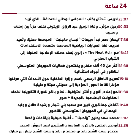
24 ساعة
ادريس شحتان يكتب : المجلس الوطني للصحافة.. الذي نريد
23:07
رحيل مؤثر.. وفاة الزميل عبد الرزاق الزيتوني تخلف حزناً بين زملائه
00:53
ومحبيه
نيسان مصر تبدأ مبيعات “نيسان ماجنيت” المجمعة محليًا، وتُعِيد
17:36
تعريف فئة السيارات الرياضية المدمجة متعددة الاستخدامات
مع « The Next Ad » ، إنوي يُسند حملته الإعلانية المقبلة إلى
16:41
الشباب المغربي
أكثر من 45 ألف متفرج يختتمون فعاليات المهرجان المتوسطي
18:38
للناظور في أجواء استثنائية
تصريح الناطق الرسمي باسم وزارة الداخلية حول الأحداث التي عرفتها
15:10
مؤخرا نقاط العبور المؤدية إلى مدينتي سبتة ومليلية
نحو إعلام أقوى وأكثر احترافية.. نجاح باهر للدورة التكوينية لاتحاد
01:30
المقاولات الإعلامية بالجديدة + صور
تفاعل جماهيري كبير مع سعيد بني شيكر ورشيدة طلال ووليد
20:48
الرحماني في المهرجان المتوسطي للناظور
محمد سعد يطرح “رقصينا” .. أغنية صيفية بإيقاعات راقصة
13:02
أبوظبي تحتفي بالذكرى السابعة والعشرين لعيد العرش المجيد
22:36
بحضور سمو الشيخ زايد بن محمد بن زايد وسمو الشيخ نهيان بن مبارك