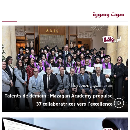
دنيا بوطازوت تواصل تألقها الفني وتؤكد مكانتها بأداء مميز في
13:30
“كوفرة فالغيس”
صوت وصورة
يقظة أمنية تنهي كابوس الفتاة القاصر: كواليس مثيرة لعملية تحرير
19:11
رهينتين من قبضة ذي سوابق بالجديدة
اتحاد المقاولات الإعلامية يقود قاطرة التكوين بالجديدة ويستضيف
17:27
الإعلامي سعيد بلفقير في دورة استثنائية
ترسيخا لثقافة ترشيد الموارد المائية.. اختتام فعاليات النسخة الثانية
23:18
من “القرية الذكية للماء” بمركز الاصطياف ببوزنيقة
الثلاثاء 10 مارس 2026 - 10:40
Talents de demain : Mazagan Academy propulse
37 collaboratrices vers l’excellence