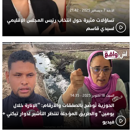
الأحد 7 ديسمبر 2025 - 21:42
تساؤلات مثيرة حول انتخاب رئيس المجلس الإقليمي
لسيدي قاسم
السبت 18 أكتوبر 2025 - 14:35
الحوزية تُوضّح بالصفقات والأرقام: “الإنارة خلال
يومين” والطريق المؤجلة تنتظر التأشير لدوار تيكني +
فيديو