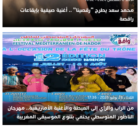
محمد سعد يطرح “رقصينا” .. أغنية صيفية بإيقاعات
راقصة
الثلاثاء 28 يوليو 2026 - 17:36
من الراب والراي إلى العيطة والأغنية الأمازيغية.. مهرجان
الناظور المتوسطي يحتفي بتنوع الموسيقى المغربية