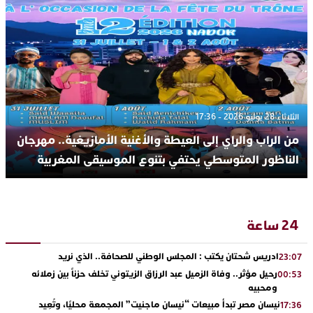
الثلاثاء 28 يوليو 2026 - 17:36
من الراب والراي إلى العيطة والأغنية الأمازيغية.. مهرجان
الناظور المتوسطي يحتفي بتنوع الموسيقى المغربية
24 ساعة
ادريس شحتان يكتب : المجلس الوطني للصحافة.. الذي نريد
23:07
رحيل مؤثر.. وفاة الزميل عبد الرزاق الزيتوني تخلف حزناً بين زملائه
00:53
ومحبيه
نيسان مصر تبدأ مبيعات “نيسان ماجنيت” المجمعة محليًا، وتُعِيد
17:36