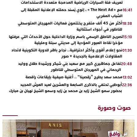
تعريف فئة السيارات الرياضية المدمجة متعددة الاستخدامات
مع « The Next Ad » ، إنوي يُسند حملته الإعلانية المقبلة إلى
16:41
الشباب المغربي
أكثر من 45 ألف متفرج يختتمون فعاليات المهرجان المتوسطي
18:38
للناظور في أجواء استثنائية
تصريح الناطق الرسمي باسم وزارة الداخلية حول الأحداث التي عرفتها
15:10
مؤخرا نقاط العبور المؤدية إلى مدينتي سبتة ومليلية
نحو إعلام أقوى وأكثر احترافية.. نجاح باهر للدورة التكوينية لاتحاد
01:30
المقاولات الإعلامية بالجديدة + صور
تفاعل جماهيري كبير مع سعيد بني شيكر ورشيدة طلال ووليد
20:48
الرحماني في المهرجان المتوسطي للناظور
محمد سعد يطرح “رقصينا” .. أغنية صيفية بإيقاعات راقصة
13:02
أبوظبي تحتفي بالذكرى السابعة والعشرين لعيد العرش المجيد
22:36
بحضور سمو الشيخ زايد بن محمد بن زايد وسمو الشيخ نهيان بن مبارك
دنيا بوطازوت تواصل تألقها الفني وتؤكد مكانتها بأداء مميز في
13:30
“كوفرة فالغيس”
صوت وصورة
يقظة أمنية تنهي كابوس الفتاة القاصر: كواليس مثيرة لعملية تحرير
19:11
رهينتين من قبضة ذي سوابق بالجديدة
اتحاد المقاولات الإعلامية يقود قاطرة التكوين بالجديدة ويستضيف
17:27
الإعلامي سعيد بلفقير في دورة استثنائية