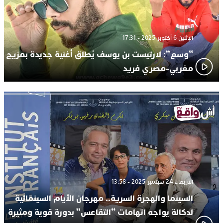
الإثنين 6 أكتوبر 2025 - 17:31
“وسع”: لارتيست بن يوسف يُطلق أغنية جديدة بمزيج
مغربي-مصري فريد
الأربعاء 24 سبتمبر 2025 - 13:58
السينما والهجرة السرية.. مهرجان الأيام السينمائية
لدكالة يواجه اتهامات “التقاعس” بدورة قوية ومثيرة