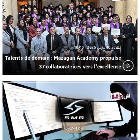
ترسيخا لثقافة ترشيد الموارد المائية.. اختتام فعاليات النسخة الثانية
23:18
من “القرية الذكية للماء” بمركز الاصطياف ببوزنيقة
الثلاثاء 10 مارس 2026 - 10:40
Talents de demain : Mazagan Academy propulse
37 collaboratrices vers l’excellence