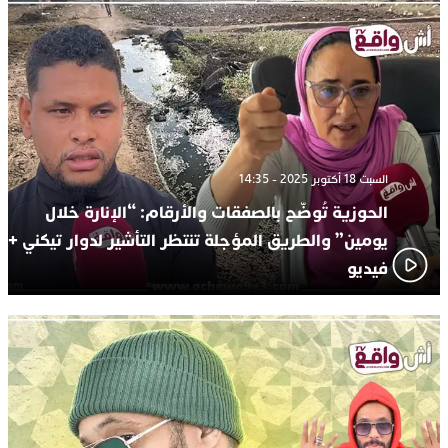
السبت 18 أكتوبر 2025 - 14:35
الحوزية تُوضّح بالصفقات والأرقام: “الإنارة خلال
يومين” والطريق المؤجلة تنتظر التأشير لدوار تيكني +
فيديو