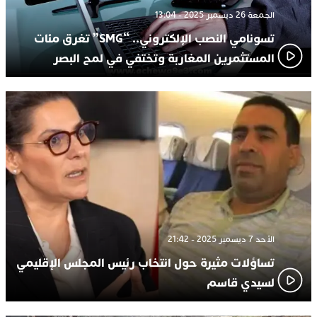
الجمعة 26 ديسمبر 2025 - 13:04
تسونامي النصب الإلكتروني.. “SMG” تغرق مئات
المستثمرين المغاربة وتختفي في لمح البصر
الأحد 7 ديسمبر 2025 - 21:42
تساؤلات مثيرة حول انتخاب رئيس المجلس الإقليمي
لسيدي قاسم