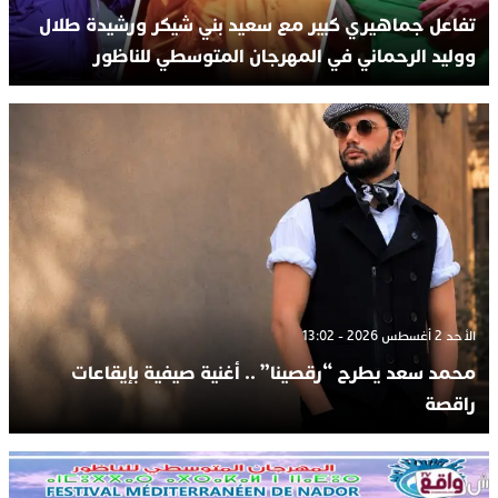
تفاعل جماهيري كبير مع سعيد بني شيكر ورشيدة طلال
ووليد الرحماني في المهرجان المتوسطي للناظور
الأحد 2 أغسطس 2026 - 13:02
محمد سعد يطرح “رقصينا” .. أغنية صيفية بإيقاعات
راقصة