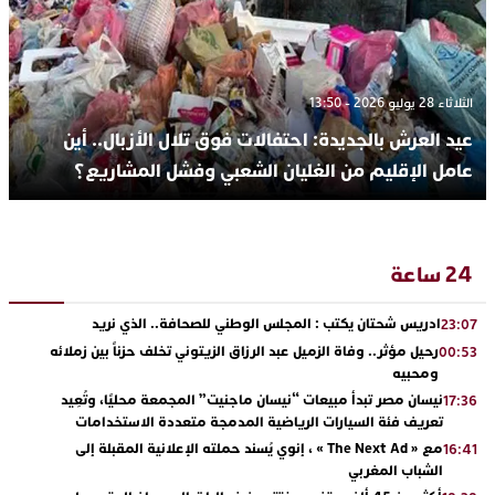
الثلاثاء 28 يوليو 2026 - 13:50
عيد العرش بالجديدة: احتفالات فوق تلال الأزبال.. أين
عامل الإقليم من الغليان الشعبي وفشل المشاريع؟
24 ساعة
ادريس شحتان يكتب : المجلس الوطني للصحافة.. الذي نريد
23:07
رحيل مؤثر.. وفاة الزميل عبد الرزاق الزيتوني تخلف حزناً بين زملائه
00:53
ومحبيه
نيسان مصر تبدأ مبيعات “نيسان ماجنيت” المجمعة محليًا، وتُعِيد
17:36
تعريف فئة السيارات الرياضية المدمجة متعددة الاستخدامات
مع « The Next Ad » ، إنوي يُسند حملته الإعلانية المقبلة إلى
16:41
الشباب المغربي