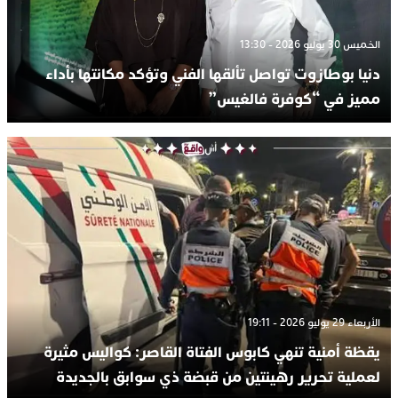
الخميس 30 يوليو 2026 - 13:30
دنيا بوطازوت تواصل تألقها الفني وتؤكد مكانتها بأداء
مميز في “كوفرة فالغيس”
الأربعاء 29 يوليو 2026 - 19:11
يقظة أمنية تنهي كابوس الفتاة القاصر: كواليس مثيرة
لعملية تحرير رهينتين من قبضة ذي سوابق بالجديدة