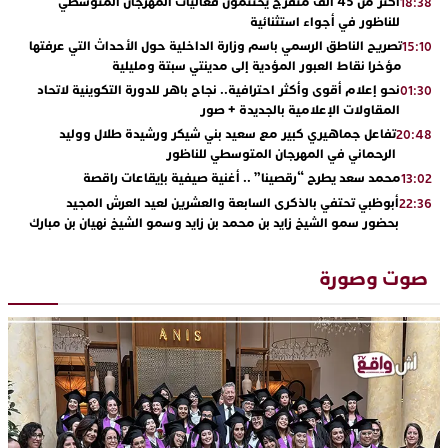
أكثر من 45 ألف متفرج يختتمون فعاليات المهرجان المتوسطي
18:38
للناظور في أجواء استثنائية
تصريح الناطق الرسمي باسم وزارة الداخلية حول الأحداث التي عرفتها
15:10
مؤخرا نقاط العبور المؤدية إلى مدينتي سبتة ومليلية
نحو إعلام أقوى وأكثر احترافية.. نجاح باهر للدورة التكوينية لاتحاد
01:30
المقاولات الإعلامية بالجديدة + صور
تفاعل جماهيري كبير مع سعيد بني شيكر ورشيدة طلال ووليد
20:48
الرحماني في المهرجان المتوسطي للناظور
محمد سعد يطرح “رقصينا” .. أغنية صيفية بإيقاعات راقصة
13:02
أبوظبي تحتفي بالذكرى السابعة والعشرين لعيد العرش المجيد
22:36
بحضور سمو الشيخ زايد بن محمد بن زايد وسمو الشيخ نهيان بن مبارك
دنيا بوطازوت تواصل تألقها الفني وتؤكد مكانتها بأداء مميز في
13:30
“كوفرة فالغيس”
صوت وصورة
يقظة أمنية تنهي كابوس الفتاة القاصر: كواليس مثيرة لعملية تحرير
19:11
رهينتين من قبضة ذي سوابق بالجديدة
اتحاد المقاولات الإعلامية يقود قاطرة التكوين بالجديدة ويستضيف
17:27
الإعلامي سعيد بلفقير في دورة استثنائية
ترسيخا لثقافة ترشيد الموارد المائية.. اختتام فعاليات النسخة الثانية
23:18
من “القرية الذكية للماء” بمركز الاصطياف ببوزنيقة