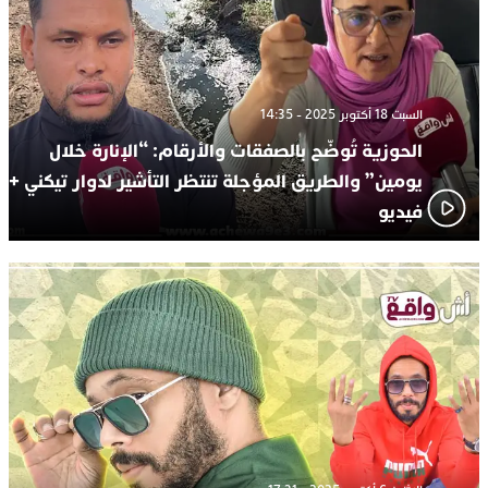
السبت 18 أكتوبر 2025 - 14:35
الحوزية تُوضّح بالصفقات والأرقام: “الإنارة خلال
يومين” والطريق المؤجلة تنتظر التأشير لدوار تيكني +
فيديو