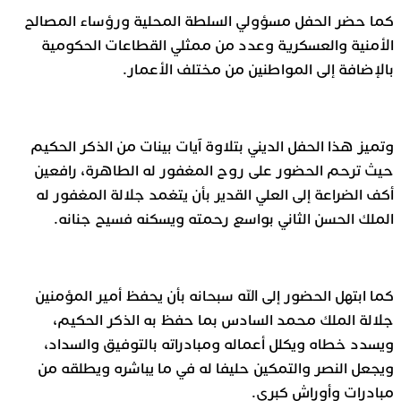
كما حضر الحفل مسؤولي السلطة المحلية ورؤساء المصالح
الأمنية والعسكرية وعدد من ممثلي القطاعات الحكومية
بالإضافة إلى المواطنين من مختلف الأعمار.
وتميز هذا الحفل الديني بتلاوة آيات بينات من الذكر الحكيم
حيث ترحم الحضور على روح المغفور له الطاهرة، رافعين
أكف الضراعة إلى العلي القدير بأن يتغمد جلالة المغفور له
الملك الحسن الثاني بواسع رحمته ويسكنه فسيح جنانه.
كما ابتهل الحضور إلى الله سبحانه بأن يحفظ أمير المؤمنين
جلالة الملك محمد السادس بما حفظ به الذكر الحكيم،
ويسدد خطاه ويكلل أعماله ومبادراته بالتوفيق والسداد،
ويجعل النصر والتمكين حليفا له في ما يباشره ويطلقه من
مبادرات وأوراش كبرى.