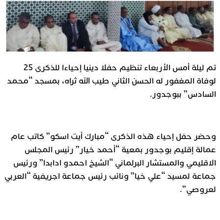
تم ليلة أمس الأربعاء تنظيم حفلا دينيا إحياءا للذكرى 25
لوفاة المغفور له الحسن الثاني طيب الله ثراه، بمسجد “محمد
السادس” ببوجدور.
وحضر حفل إحياء هذه الذكرى “مبارك أيت اسكو” كاتب عام
عمالة إقليم بوجدور بمعية “أحمد خيار” رئيس المجلس
الاقليمي والمستشار البرلماني “الشيخ احمدو ادابدا” ورئيس
جماعة لمسيد “علي خيا” ونائب رئيس جماعة اجريفية “العربي
لعروصي”.