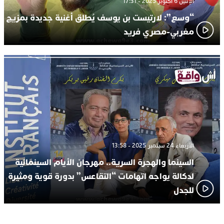
الإثنين 6 أكتوبر 2025 - 17:31
“وسع”: لارتيست بن يوسف يُطلق أغنية جديدة بمزيج
مغربي-مصري فريد
الأربعاء 24 سبتمبر 2025 - 13:58
السينما والهجرة السرية.. مهرجان الأيام السينمائية
لدكالة يواجه اتهامات “التقاعس” بدورة قوية ومثيرة
للجدل