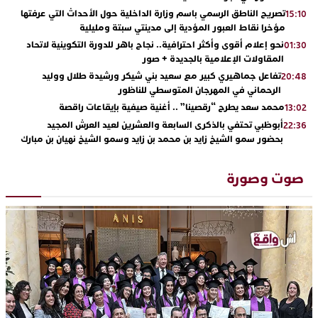
تصريح الناطق الرسمي باسم وزارة الداخلية حول الأحداث التي عرفتها
15:10
مؤخرا نقاط العبور المؤدية إلى مدينتي سبتة ومليلية
نحو إعلام أقوى وأكثر احترافية.. نجاح باهر للدورة التكوينية لاتحاد
01:30
المقاولات الإعلامية بالجديدة + صور
تفاعل جماهيري كبير مع سعيد بني شيكر ورشيدة طلال ووليد
20:48
الرحماني في المهرجان المتوسطي للناظور
محمد سعد يطرح “رقصينا” .. أغنية صيفية بإيقاعات راقصة
13:02
أبوظبي تحتفي بالذكرى السابعة والعشرين لعيد العرش المجيد
22:36
بحضور سمو الشيخ زايد بن محمد بن زايد وسمو الشيخ نهيان بن مبارك
دنيا بوطازوت تواصل تألقها الفني وتؤكد مكانتها بأداء مميز في
13:30
“كوفرة فالغيس”
صوت وصورة
يقظة أمنية تنهي كابوس الفتاة القاصر: كواليس مثيرة لعملية تحرير
19:11
رهينتين من قبضة ذي سوابق بالجديدة
اتحاد المقاولات الإعلامية يقود قاطرة التكوين بالجديدة ويستضيف
17:27
الإعلامي سعيد بلفقير في دورة استثنائية
ترسيخا لثقافة ترشيد الموارد المائية.. اختتام فعاليات النسخة الثانية
23:18
من “القرية الذكية للماء” بمركز الاصطياف ببوزنيقة