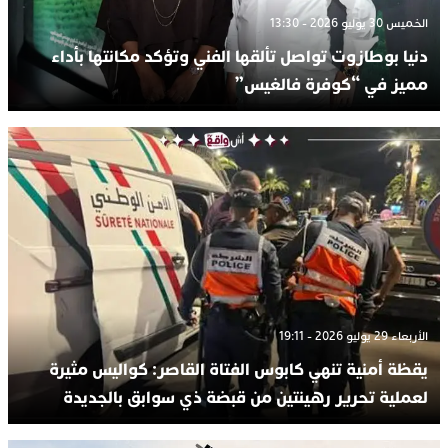
الخميس 30 يوليو 2026 - 13:30
دنيا بوطازوت تواصل تألقها الفني وتؤكد مكانتها بأداء
مميز في “كوفرة فالغيس”
الأربعاء 29 يوليو 2026 - 19:11
يقظة أمنية تنهي كابوس الفتاة القاصر: كواليس مثيرة
لعملية تحرير رهينتين من قبضة ذي سوابق بالجديدة