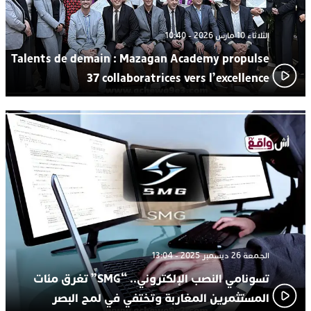
الثلاثاء 10 مارس 2026 - 10:40
Talents de demain : Mazagan Academy propulse
37 collaboratrices vers l’excellence
الجمعة 26 ديسمبر 2025 - 13:04
تسونامي النصب الإلكتروني.. “SMG” تغرق مئات
المستثمرين المغاربة وتختفي في لمح البصر