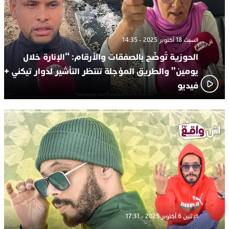
السبت 18 أكتوبر 2025 - 14:35
الحوزية تُوضّح بالصفقات والأرقام: “الإنارة خلال
يومين” والطريق المؤجلة تنتظر التأشير لدوار تيكني +
فيديو
الإثنين 6 أكتوبر 2025 - 17:31