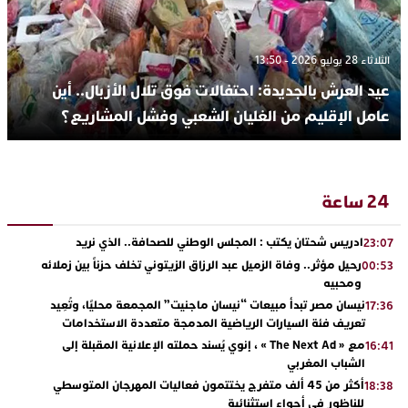
الثلاثاء 28 يوليو 2026 - 13:50
عيد العرش بالجديدة: احتفالات فوق تلال الأزبال.. أين
عامل الإقليم من الغليان الشعبي وفشل المشاريع؟
24 ساعة
ادريس شحتان يكتب : المجلس الوطني للصحافة.. الذي نريد
23:07
رحيل مؤثر.. وفاة الزميل عبد الرزاق الزيتوني تخلف حزناً بين زملائه
00:53
ومحبيه
نيسان مصر تبدأ مبيعات “نيسان ماجنيت” المجمعة محليًا، وتُعِيد
17:36
تعريف فئة السيارات الرياضية المدمجة متعددة الاستخدامات
مع « The Next Ad » ، إنوي يُسند حملته الإعلانية المقبلة إلى
16:41
الشباب المغربي
أكثر من 45 ألف متفرج يختتمون فعاليات المهرجان المتوسطي
18:38
للناظور في أجواء استثنائية