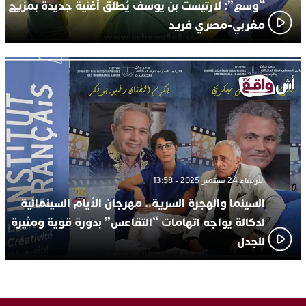
“وسع”: لارتيست بن يوسف يُطلق أغنية جديدة بمزيج
مغربي-مصري فريد
الأربعاء 24 سبتمبر 2025 - 13:58
السينما والهجرة السرية.. مهرجان الأيام السينمائية
لدكالة يواجه اتهامات “التقاعس” بدورة قوية ومثيرة
للجدل