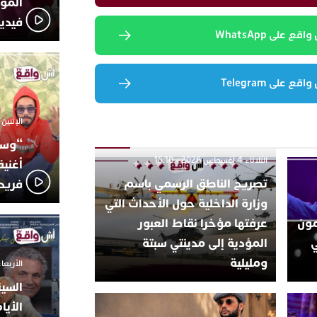
المؤج
فيدي
 على WhatsApp
 على Telegram
الإثنين 6 أكتوبر 2025 - 17:31
“وسع
الثلاثاء 4 أغسطس 2026 - 15:10
أغني
تصريح الناطق الرسمي باسم
فريد
وزارة الداخلية حول الأحداث التي
تتمون
عرفتها مؤخرا نقاط العبور
ي
المؤدية إلى مدينتي سبتة
ومليلية
الأربعاء 24 سبتمبر 2025 -
السين
الأيا