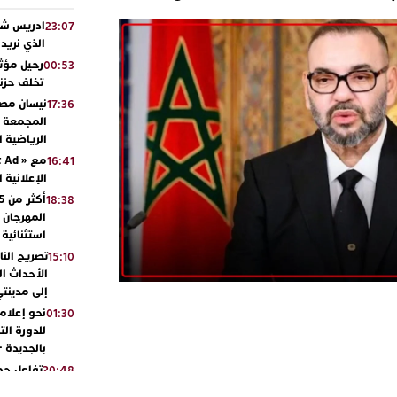
ادريس شحت
23:07
الذي نريد
رحيل مؤثر
00:53
تخلف حزنا
نيسان مصر
17:36
المجمعة مح
الرياضية 
16:41
الإعلانية 
18:38
المهرجان 
استثنائية
تصريح الن
15:10
الأحداث ال
إلى مدينتي
نحو إعلام 
01:30
للدورة الت
بالجديدة 
تفاعل جم
20:48
ورشيدة ط