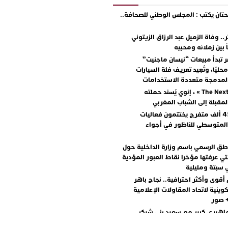
ان يكتب : المجلس الوطني للصحافة..
.. وفاة الزميل عبد الرزاق الزيتوني
ً بين زملائه ومحبيه
 تبدأ مبيعات “نيسان ماجنيت”
ليًا، وتُعِيد تعريف فئة السيارات
المدمجة متعددة الاستخدامات
مع « The Next Ad » ، إنوي يُسند حملته
المقبلة إلى الشباب المغربي
أكثر من 45 ألف متفرج يختتمون فعاليات
المتوسطي للناظور في أجواء
اطق الرسمي باسم وزارة الداخلية حول
تي عرفتها مؤخرا نقاط العبور المؤدية
 سبتة ومليلية
أقوى وأكثر احترافية.. نجاح باهر
كوينية لاتحاد المقاولات الإعلامية
+ صور
اهيري كبير مع سعيد بني شيكر
لال ووليد الرحماني في المهرجان