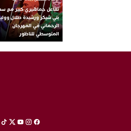
تفاعل جماهيري كبير مع سع
بني شيكر ورشيدة طلال ووليد
الرحماني في المهرجان
المتوسطي للناظور