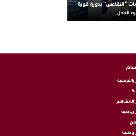
ات “التقاعس” بدورة قوية
ة للجدل
سام
 بالفرنسية
ة
ر المشاهير
 رياضية
مع
 وطنية