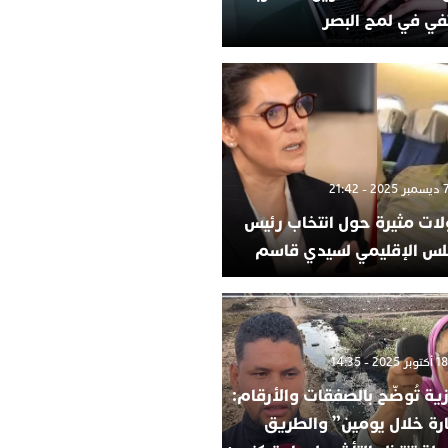
في في لمح البصر
لات مثيرة حول انتخاب رئيس
لس الإقليمي لسيدي قاسم
ية تُوضّح بالصفقات والأرقام:
ارة خلال يومين” والطريق