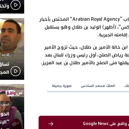
وتخت
وأظهر المقطع الذي نشره حساب “Arabian Royal Agency” المختص بأخبار
إكس”، (أظهر) الوليد بن طلال وهو يستقبل
قامته الجبرية.
بن خالة الأمير بن طلال، حيث تزوج الأمير
ابنة رياض الصلح، أول رئيس وزراء للبنان بعد
الأحد 7 ديسمبر 2025 - 21:42
ها منى الصلح بالأمير طلال بن عبد العزيز.
تساؤ
المج
لك
الملك محمد السادس
صورة جميلة
السبت 18 أكتوبر 2025 - 14:35
الحوز
“الإن
لى Google News