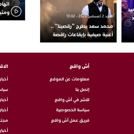
اتهام
يد
ومثير
الأحد 2 أغسطس 2026 - 13:02
محمد سعد يطرح “رقصينا” ..
أغنية صيفية بإيقاعات راقصة
أش واقع
الاق
معلومات عن الموقع
أخبار
إتصل بنا
سياس
للنشر في أش واقع
أخبا
سياسة الخصوصية
أخبار
فريق عمل آش واقع
مجت
أخبار