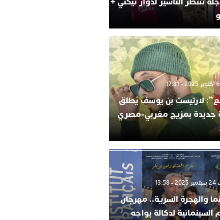
لة تنتظر التأشير لدوار تيكني +
و
”: لارتيست بن يوسف يُطلق
ة جديدة بمزيج مغربي-مصري
 13:58
ما والهجرة السرية.. مهرجان
م السينمائية لدكالة يواجه