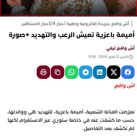
آش واقع جريدة إلكترونية وطنية أخبار 24
أخبار المشاهير
أميمة باعزية تعيش الرعب والتهديد +صورة
آش واقع تيفي
الإثنين 12 فبراير 2024 - 13:36
اش واقع
تعرّضت الفنانة الشعبية، أميمة باعزية، للتهديد هي ووالدتها،
حسب ما كشفت عنه في خاصة ستوري عبر الانستغرام لكنها
لم تكشف بعد التفاصيل.