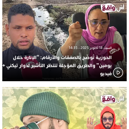
السبت 18 أكتوبر 2025 - 14:35
الحوزية تُوضّح بالصفقات والأرقام: “الإنارة خلال
يومين” والطريق المؤجلة تنتظر التأشير لدوار تيكني +
فيديو