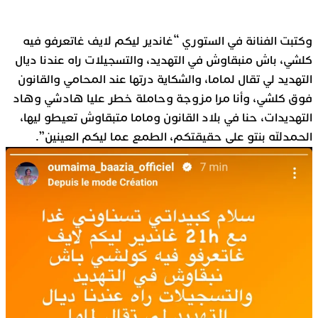
وكتبت الفنانة في الستوري “غاندير ليكم لايف غاتعرفو فيه
كلشي، باش منبقاوش في التهديد، والتسجيلات راه عندنا ديال
التهديد لي تقال لماما، والشكاية درتها عند المحامي والقانون
فوق كلشي، وأنا مرا مزوجة وحاملة خطر عليا هادشي وهاد
التهديدات، حنا في بلاد القانون وماما متبقاوش تعيطو ليها،
الحمدلله بنتو على حقيقتكم، الطمع عما ليكم العينين”.