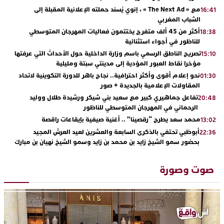
مع « The Next Ad » ، إنوي يُسند حملته الإعلانية المقبلة إلى
16:41
الشباب المغربي
أكثر من 45 ألف متفرج يختتمون فعاليات المهرجان المتوسطي
18:38
للناظور في أجواء استثنائية
تصريح الناطق الرسمي باسم وزارة الداخلية حول الأحداث التي عرفتها
15:10
مؤخرا نقاط العبور المؤدية إلى مدينتي سبتة ومليلية
نحو إعلام أقوى وأكثر احترافية.. نجاح باهر للدورة التكوينية لاتحاد
01:30
المقاولات الإعلامية بالجديدة + صور
تفاعل جماهيري كبير مع سعيد بني شيكر ورشيدة طلال ووليد
20:48
الرحماني في المهرجان المتوسطي للناظور
محمد سعد يطرح “رقصينا” .. أغنية صيفية بإيقاعات راقصة
13:02
أبوظبي تحتفي بالذكرى السابعة والعشرين لعيد العرش المجيد
22:36
بحضور سمو الشيخ زايد بن محمد بن زايد وسمو الشيخ نهيان بن مبارك
دنيا بوطازوت تواصل تألقها الفني وتؤكد مكانتها بأداء مميز في
13:30
“كوفرة فالغيس”
صوت وصورة
يقظة أمنية تنهي كابوس الفتاة القاصر: كواليس مثيرة لعملية تحرير
19:11
رهينتين من قبضة ذي سوابق بالجديدة
اتحاد المقاولات الإعلامية يقود قاطرة التكوين بالجديدة ويستضيف
17:27
الإعلامي سعيد بلفقير في دورة استثنائية
ترسيخا لثقافة ترشيد الموارد المائية.. اختتام فعاليات النسخة الثانية
23:18