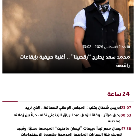
الأحد 2 أغسطس 2026 - 13:02
محمد سعد يطرح “رقصينا” .. أغنية صيفية بإيقاعات
راقصة
24 ساعة
ادريس شحتان يكتب : المجلس الوطني للصحافة.. الذي نريد
23:07
رحيل مؤثر.. وفاة الزميل عبد الرزاق الزيتوني تخلف حزناً بين زملائه
00:53
ومحبيه
نيسان مصر تبدأ مبيعات “نيسان ماجنيت” المجمعة محليًا، وتُعِيد
17:36
تعريف فئة السيارات الرياضية المدمجة متعددة الاستخدامات