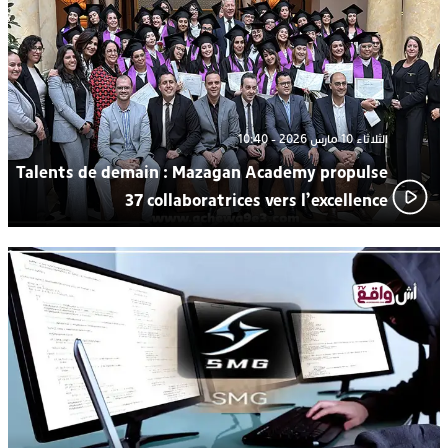
من “القرية الذكية للماء” بمركز الاصطياف ببوزنيقة
الثلاثاء 10 مارس 2026 - 10:40
Talents de demain : Mazagan Academy propulse
37 collaboratrices vers l’excellence