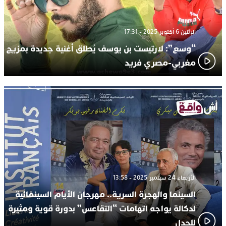
الإثنين 6 أكتوبر 2025 - 17:31
“وسع”: لارتيست بن يوسف يُطلق أغنية جديدة بمزيج
مغربي-مصري فريد
الأربعاء 24 سبتمبر 2025 - 13:58
السينما والهجرة السرية.. مهرجان الأيام السينمائية
لدكالة يواجه اتهامات “التقاعس” بدورة قوية ومثيرة
للجدل