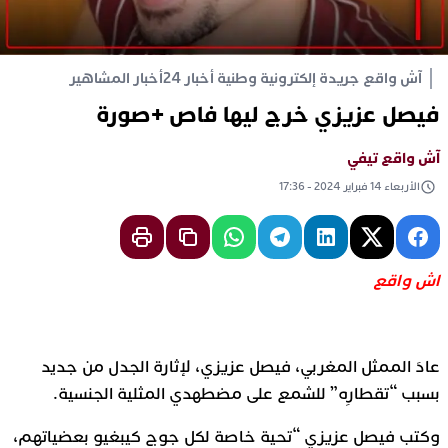
آش واقع جريدة إلكترونية وطنية أخبار 24
أخبار المشاهير
فيصل عزيزي خرج ليها فاص +صورة
آش واقع تيفي
الأربعاء 14 فبراير 2024 - 17:36
اش واقع
عادَ الممثل المغربي، فيصل عزيزي، لإثارة الجدل من جديد
بسبب “تقطارِه” للشمع على مضطهدي المثلية الجنسية.
وكتب فيصل عزيزي “تحية خاصة لكل جوج كيبغيو بعضياتهم،