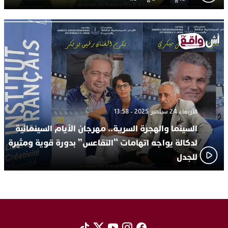
الأربعاء 24 سبتمبر 2025 - 13:58
السينما والهجرة السرية.. مهرجان الأيام السينمائية
لدكالة يواجه اتهامات “التقاعس” بدورة قوية ومثيرة
للجدل