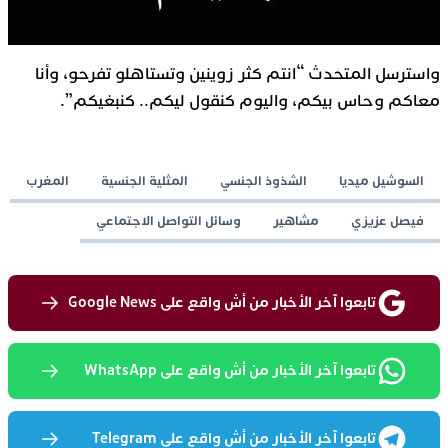
واسترسل المتحدث “انتم كثر زوينين وتستاهلو تفرحو، وأنا
معاكم وحاس بيكم، واليوم كنقول ليكم.. كنبغيكم”.
السوشيل ميديا
الشذوذ الجنسي
المثلية الجنسية
المغرب
فيصل عزيزي
مشاهير
وسائل التواصل الاجتماعي
تابعوا آخر الأخبار من أش واقع على Google News
تابعوا آخر الأخبار من أش واقع على WhatsApp
تابعوا آخر الأخبار من أش واقع على Telegram