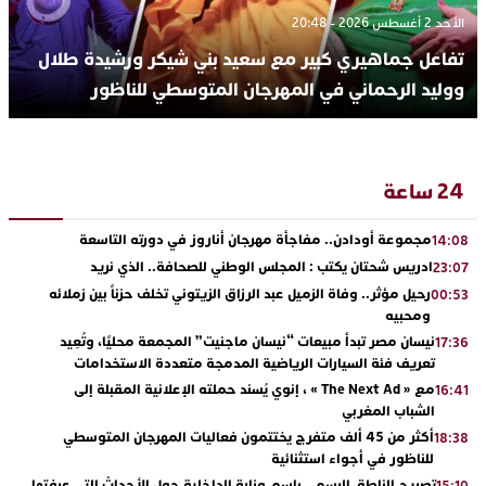
الأحد 2 أغسطس 2026 - 20:48
تفاعل جماهيري كبير مع سعيد بني شيكر ورشيدة طلال
ووليد الرحماني في المهرجان المتوسطي للناظور
24 ساعة
مجموعة أودادن.. مفاجأة مهرجان أناروز في دورته التاسعة
14:08
ادريس شحتان يكتب : المجلس الوطني للصحافة.. الذي نريد
23:07
رحيل مؤثر.. وفاة الزميل عبد الرزاق الزيتوني تخلف حزناً بين زملائه
00:53
ومحبيه
نيسان مصر تبدأ مبيعات “نيسان ماجنيت” المجمعة محليًا، وتُعِيد
17:36
تعريف فئة السيارات الرياضية المدمجة متعددة الاستخدامات
مع « The Next Ad » ، إنوي يُسند حملته الإعلانية المقبلة إلى
16:41
الشباب المغربي
أكثر من 45 ألف متفرج يختتمون فعاليات المهرجان المتوسطي
18:38
للناظور في أجواء استثنائية
تصريح الناطق الرسمي باسم وزارة الداخلية حول الأحداث التي عرفتها
15:10