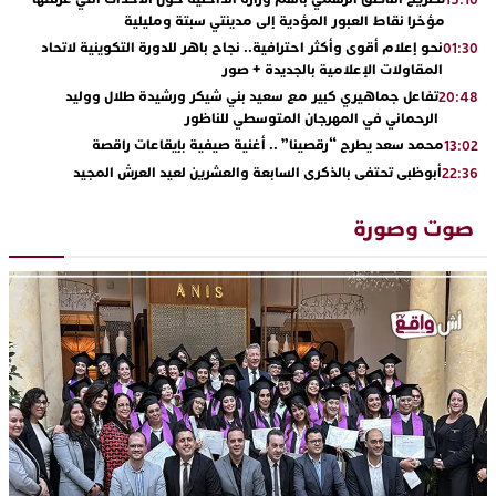
مؤخرا نقاط العبور المؤدية إلى مدينتي سبتة ومليلية
نحو إعلام أقوى وأكثر احترافية.. نجاح باهر للدورة التكوينية لاتحاد
01:30
المقاولات الإعلامية بالجديدة + صور
تفاعل جماهيري كبير مع سعيد بني شيكر ورشيدة طلال ووليد
20:48
الرحماني في المهرجان المتوسطي للناظور
محمد سعد يطرح “رقصينا” .. أغنية صيفية بإيقاعات راقصة
13:02
أبوظبي تحتفي بالذكرى السابعة والعشرين لعيد العرش المجيد
22:36
بحضور سمو الشيخ زايد بن محمد بن زايد وسمو الشيخ نهيان بن مبارك
دنيا بوطازوت تواصل تألقها الفني وتؤكد مكانتها بأداء مميز في
13:30
صوت وصورة
“كوفرة فالغيس”
يقظة أمنية تنهي كابوس الفتاة القاصر: كواليس مثيرة لعملية تحرير
19:11
رهينتين من قبضة ذي سوابق بالجديدة
اتحاد المقاولات الإعلامية يقود قاطرة التكوين بالجديدة ويستضيف
17:27
الإعلامي سعيد بلفقير في دورة استثنائية