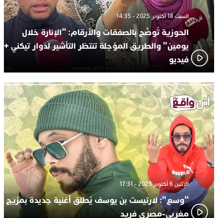
السبت 18 أكتوبر 2025 - 14:35
الحوزية تُوضّح بالصفقات والأرقام: “الإنارة خلال
يومين” والطريق المؤجلة تنتظر التأشير لدوار تيكني +
فيديو
الإثنين 6 أكتوبر 2025 - 17:31
“وسع”: لارتيست بن يوسف يُطلق أغنية جديدة بمزيج
مغربي-مصري فريد