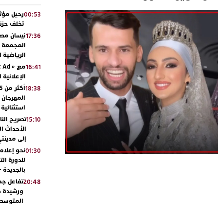
رحيل مؤثر
00:53
تخلف حزنا
نيسان مصر
17:36
المجمعة مح
الرياضية 
16:41
الإعلانية 
18:38
المهرجان 
استثنائية
تصريح الن
15:10
الأحداث ال
إلى مدينتي
نحو إعلام 
01:30
للدورة الت
بالجديدة 
تفاعل جم
20:48
ورشيدة ط
المتوسطي
محمد سعد 
13:02