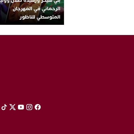
بني شيكر ورشيدة طلال ووليد
الرحماني في المهرجان
المتوسطي للناظور