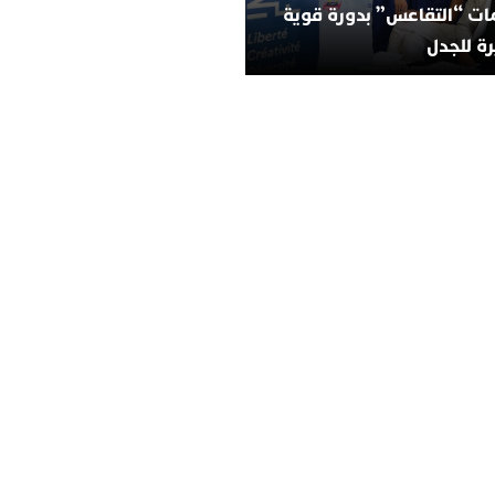
ات “التقاعس” بدورة قوية
ة للجدل