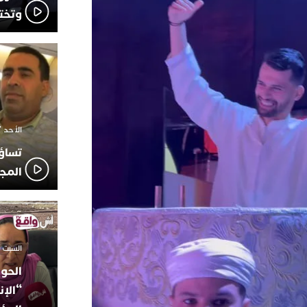
وتخت
الأحد 7 ديسمبر 2025 - 21:42
تساؤ
المج
السبت 18 أكتوبر 2025 - 14:35
الحوز
“الإن