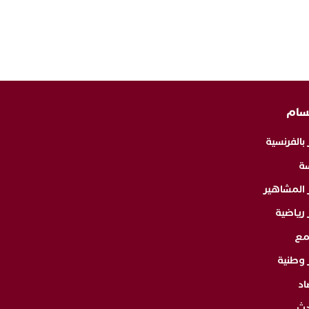
سام
 بالفرنسية
ة
ر المشاهير
 رياضية
مع
 وطنية
اد
دث