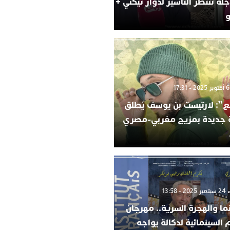
لة تنتظر التأشير لدوار تيكني +
و
”: لارتيست بن يوسف يُطلق
ة جديدة بمزيج مغربي-مصري
 13:58
ما والهجرة السرية.. مهرجان
م السينمائية لدكالة يواجه