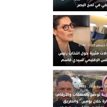
في في لمح البصر
لات مثيرة حول انتخاب رئيس
لس الإقليمي لسيدي قاسم
ية تُوضّح بالصفقات والأرقام:
ارة خلال يومين” والطريق