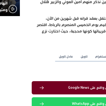
ن نذكر منهم أمين العوني والزبير هلال
اتهام
ومثير
حتفل بعقد قرانه قبل شهرين من الآن،
أقيم يوم الخميس المنصرم بالرباط، اقتصر
باتها كونها محجبة، حيث اختارت نزع
نستغرام
تاويل
عادل تاويل
لى Google News
 على WhatsApp