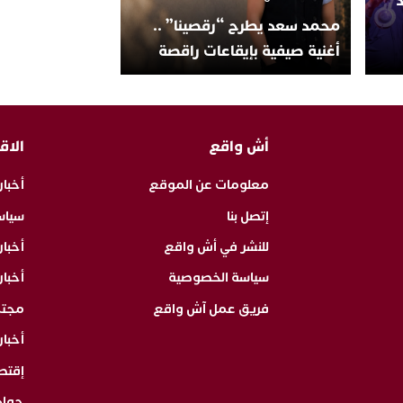
محمد سعد يطرح “رقصينا” ..
أغنية صيفية بإيقاعات راقصة
أش واقع
الاق
معلومات عن الموقع
أخبار
إتصل بنا
سياس
للنشر في أش واقع
أخبا
سياسة الخصوصية
أخبار
فريق عمل آش واقع
مجت
أخبار
إقتص
حوا