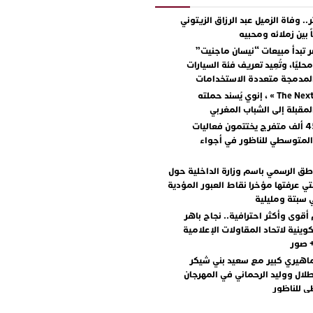
.. وفاة الزميل عبد الرزاق الزيتوني
ً بين زملائه ومحبيه
 تبدأ مبيعات “نيسان ماجنيت”
ليًا، وتُعِيد تعريف فئة السيارات
المدمجة متعددة الاستخدامات
مع « The Next Ad » ، إنوي يُسند حملته
المقبلة إلى الشباب المغربي
أكثر من 45 ألف متفرج يختتمون فعاليات
المتوسطي للناظور في أجواء
اطق الرسمي باسم وزارة الداخلية حول
تي عرفتها مؤخرا نقاط العبور المؤدية
 سبتة ومليلية
أقوى وأكثر احترافية.. نجاح باهر
كوينية لاتحاد المقاولات الإعلامية
+ صور
اهيري كبير مع سعيد بني شيكر
لال ووليد الرحماني في المهرجان
 للناظور
يطرح “رقصينا” .. أغنية صيفية