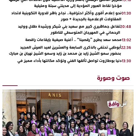
15:10
مؤخرا نقاط العبور المؤدية إلى مدينتي سبتة ومليلية
نحو إعلام أقوى وأكثر احترافية.. نجاح باهر للدورة التكوينية لاتحاد
01:30
المقاولات الإعلامية بالجديدة + صور
تفاعل جماهيري كبير مع سعيد بني شيكر ورشيدة طلال ووليد
20:48
الرحماني في المهرجان المتوسطي للناظور
محمد سعد يطرح “رقصينا” .. أغنية صيفية بإيقاعات راقصة
13:02
أبوظبي تحتفي بالذكرى السابعة والعشرين لعيد العرش المجيد
22:36
بحضور سمو الشيخ زايد بن محمد بن زايد وسمو الشيخ نهيان بن مبارك
دنيا بوطازوت تواصل تألقها الفني وتؤكد مكانتها بأداء مميز في
13:30
“كوفرة فالغيس”
يقظة أمنية تنهي كابوس الفتاة القاصر: كواليس مثيرة لعملية تحرير
19:11
صوت وصورة
رهينتين من قبضة ذي سوابق بالجديدة
اتحاد المقاولات الإعلامية يقود قاطرة التكوين بالجديدة ويستضيف
17:27
الإعلامي سعيد بلفقير في دورة استثنائية
ترسيخا لثقافة ترشيد الموارد المائية.. اختتام فعاليات النسخة الثانية
23:18
من “القرية الذكية للماء” بمركز الاصطياف ببوزنيقة
من الراب والراي إلى العيطة والأغنية الأمازيغية.. مهرجان الناظور
17:36
المتوسطي يحتفي بتنوع الموسيقى المغربية