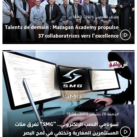
الثلاثاء 10 مارس 2026 - 10:40
Talents de demain : Mazagan Academy propulse
37 collaboratrices vers l’excellence
الجمعة 26 ديسمبر 2025 - 13:04
تسونامي النصب الإلكتروني.. “SMG” تغرق مئات
المستثمرين المغاربة وتختفي في لمح البصر