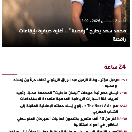
الأحد 2 أغسطس 2026 - 13:02
محمد سعد يطرح “رقصينا” .. أغنية صيفية بإيقاعات
راقصة
24 ساعة
رحيل مؤثر.. وفاة الزميل عبد الرزاق الزيتوني تخلف حزناً بين زملائه
00:53
ومحبيه
نيسان مصر تبدأ مبيعات “نيسان ماجنيت” المجمعة محليًا، وتُعِيد
17:36
تعريف فئة السيارات الرياضية المدمجة متعددة الاستخدامات
مع « The Next Ad » ، إنوي يُسند حملته الإعلانية المقبلة إلى
16:41
الشباب المغربي
أكثر من 45 ألف متفرج يختتمون فعاليات المهرجان المتوسطي
18:38
للناظور في أجواء استثنائية
تصريح الناطق الرسمي باسم وزارة الداخلية حول الأحداث التي عرفتها