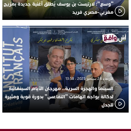
“وسع”: لارتيست بن يوسف يُطلق أغنية جديدة بمزيج
مغربي-مصري فريد
الأربعاء 24 سبتمبر 2025 - 13:58
السينما والهجرة السرية.. مهرجان الأيام السينمائية
لدكالة يواجه اتهامات “التقاعس” بدورة قوية ومثيرة
للجدل