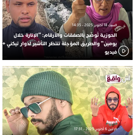
السبت 18 أكتوبر 2025 - 14:35
الحوزية تُوضّح بالصفقات والأرقام: “الإنارة خلال
يومين” والطريق المؤجلة تنتظر التأشير لدوار تيكني +
فيديو
الإثنين 6 أكتوبر 2025 - 17:31