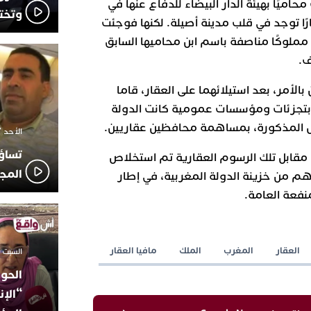
حاميًا بهيئة الدار البيضاء للدفاع عنها في
وتخت
ري موضوعه 60 هكتارًا توجد في قلب مدينة أصيلة. لكنها فوجئت
ح مملوكًا مناصفة باسم ابن محاميها السابق
ف.
بالأمر، بعد استيلائهما على العقار، قاما
بتجزئات ومؤسسات عمومية كانت الدولة
رض المذكورة، بمساهمة محافظين عقاريين.
الأحد 7 ديسمبر 2025 - 21:42
تساؤ
قابل تلك الرسوم العقارية تم استخلاص
المج
هم من خزينة الدولة المغربية، في إطار
نفعة العامة.
العقار
المغرب
الملك
مافيا العقار
السبت 18 أكتوبر 2025 - 14:35
الحوز
“الإن