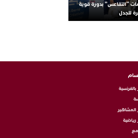
ات “التقاعس” بدورة قوية
ة للجدل
سام
 بالفرنسية
ة
ر المشاهير
 رياضية
مع