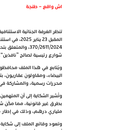
اش واقع – طنجة
تنظر الغرفة الجنائية الاستئنا
المقبل 23 يناي
370/2611/2024، وال
شوارع رئيسية لصالح “نافذين”.
ويُتابع في هذا الملف محافظون
البيضاء، ومقاولون عقاريون، بت
محررات رسمية، والمشاركة في 
وتُشير الشكاية إلى أن المته
بطرق غير قانونية، مما مكّن ش
ملياري درهم، وذلك في إطار مس
وتعود وقائع الملف إلى شكاية 