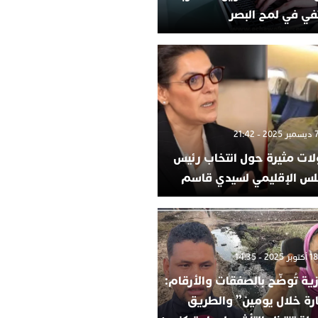
في في لمح البصر
لات مثيرة حول انتخاب رئيس
لس الإقليمي لسيدي قاسم
ية تُوضّح بالصفقات والأرقام:
ارة خلال يومين” والطريق