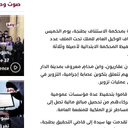
المتوسطي
صوت وص
محمد سعد 
13:02
بإيقاعات 
أبوظبي تح
22:36
العرش الم
فية بمحكمة الاستئناف بطنجة، يوم الخميس
بن زايد و
ر 2025، في استئناف الوكيل العام للملك تحت الملف عدد
دنيا بوطاز
13:30
الثلاثاء 10 مارس 2026 - :40
متعلق بتحفيظ المحكمة الابتدائية لأصيلة وثلاثة
بأداء ممي
agan
يقظة أمنية
19:11
مثيرة لعمل
e 37
بالجديدة
 عقاريون، وابن محامٍ معروف بمدينة الدار
lence
اتحاد المق
17:27
هم تتعلق بتكوين عصابة إجرامية، التزوير في
بالجديدة 
عمليات تزوير.
دورة استثن
ترسيخا لثق
23:18
مين قاموا بتحفيظ عدة مؤسسات عمومية
فعاليات ال
بمركز الا
ركاءهم من تحصيل مبالغ مالية تصل إلى
الجمعة 26 ديسمبر 2025 -
اطر نزع الملكية للمنفعة العامة.
تقدمت بها سيدة إلى قاضي التحقيق بطنجة،
تغرق