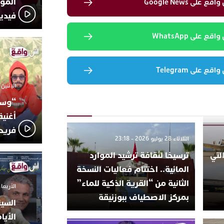
المؤج
لى Google News
فيدي
 على WhatsApp
 على Telegram
الإثنين 6 أكتوبر 2025 - 17:31
“وسع
أغني
فريد
الثلاثاء 28 يوليو 2026 - 23:18
لتي
ترسيخا لثقافة ترشيد الموارد
المائية.. اختتام فعاليات النسخة
الثانية من “القرية الذكية للماء”
الأربعاء 24 سبتمبر 2025 -
بمركز الاصطياف ببوزنيقة
السين
الأيا