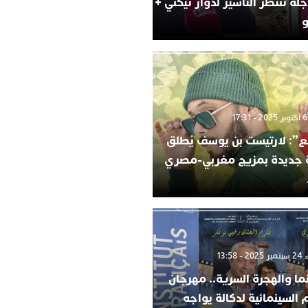
لة تنتظر التأشير لدوار تيكني +
و
”: لارتيست بن يوسف يُطلق
ة جديدة بمزيج مغربي-مصري
 13:58
ما والهجرة السرية.. مهرجان
م السينمائية لدكالة يواجه