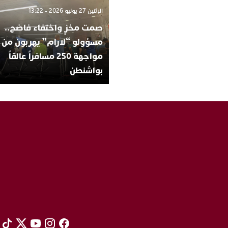
الإثنين 27 يوليو 2026 - 13:22
صمت مخزٍ واختفاء فاضح..
مسؤولو “لارام” يهربون من
مواجهة 250 مسافراً عالقاً
بواشنطن