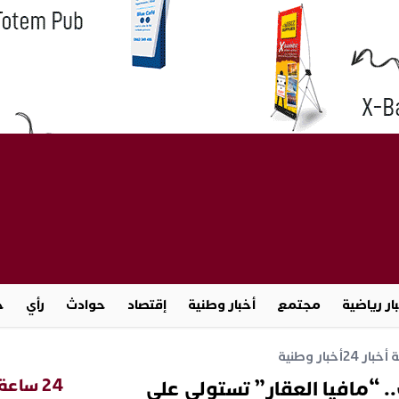
ار رياضية
مجتمع
أخبار وطنية
إقتصاد
حوادث
رأي
ج
خبار 24
أخبار وطنية
24 ساعة
 “مافيا العقار” تستولي على