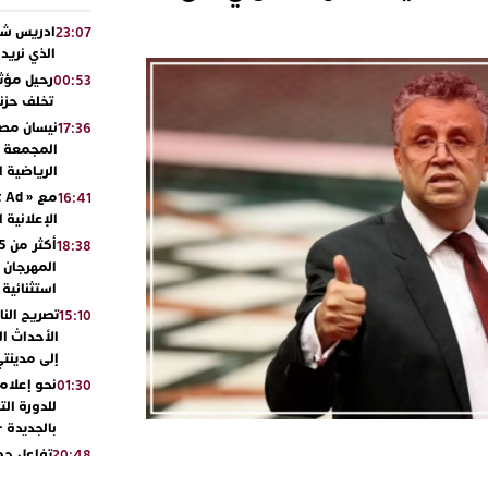
ادريس شحت
23:07
الذي نريد
رحيل مؤثر
00:53
تخلف حزنا
نيسان مصر
17:36
المجمعة مح
الرياضية 
16:41
الإعلانية 
18:38
المهرجان 
استثنائية
تصريح الن
15:10
الأحداث ال
إلى مدينتي
نحو إعلام 
01:30
للدورة الت
بالجديدة 
تفاعل جم
20:48
ورشيدة ط