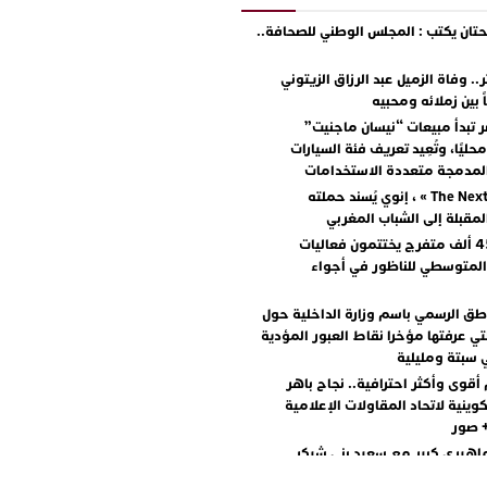
ان يكتب : المجلس الوطني للصحافة..
.. وفاة الزميل عبد الرزاق الزيتوني
ً بين زملائه ومحبيه
 تبدأ مبيعات “نيسان ماجنيت”
ليًا، وتُعِيد تعريف فئة السيارات
المدمجة متعددة الاستخدامات
مع « The Next Ad » ، إنوي يُسند حملته
المقبلة إلى الشباب المغربي
أكثر من 45 ألف متفرج يختتمون فعاليات
المتوسطي للناظور في أجواء
اطق الرسمي باسم وزارة الداخلية حول
تي عرفتها مؤخرا نقاط العبور المؤدية
 سبتة ومليلية
أقوى وأكثر احترافية.. نجاح باهر
كوينية لاتحاد المقاولات الإعلامية
+ صور
اهيري كبير مع سعيد بني شيكر
لال ووليد الرحماني في المهرجان