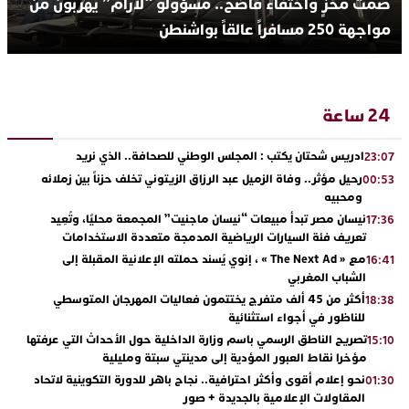
صمت مخزٍ واختفاء فاضح.. مسؤولو “لارام” يهربون من
مواجهة 250 مسافراً عالقاً بواشنطن
24 ساعة
ادريس شحتان يكتب : المجلس الوطني للصحافة.. الذي نريد
23:07
رحيل مؤثر.. وفاة الزميل عبد الرزاق الزيتوني تخلف حزناً بين زملائه
00:53
ومحبيه
نيسان مصر تبدأ مبيعات “نيسان ماجنيت” المجمعة محليًا، وتُعِيد
17:36
تعريف فئة السيارات الرياضية المدمجة متعددة الاستخدامات
مع « The Next Ad » ، إنوي يُسند حملته الإعلانية المقبلة إلى
16:41
الشباب المغربي
أكثر من 45 ألف متفرج يختتمون فعاليات المهرجان المتوسطي
18:38
للناظور في أجواء استثنائية
تصريح الناطق الرسمي باسم وزارة الداخلية حول الأحداث التي عرفتها
15:10
مؤخرا نقاط العبور المؤدية إلى مدينتي سبتة ومليلية
نحو إعلام أقوى وأكثر احترافية.. نجاح باهر للدورة التكوينية لاتحاد
01:30
المقاولات الإعلامية بالجديدة + صور