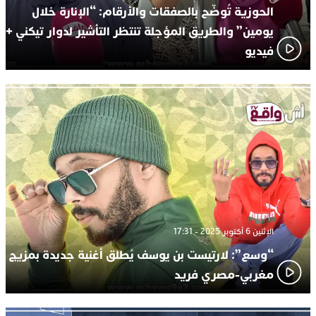
الحوزية تُوضّح بالصفقات والأرقام: “الإنارة خلال
يومين” والطريق المؤجلة تنتظر التأشير لدوار تيكني +
فيديو
الإثنين 6 أكتوبر 2025 - 17:31
“وسع”: لارتيست بن يوسف يُطلق أغنية جديدة بمزيج
مغربي-مصري فريد