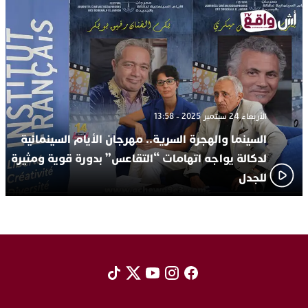
الأربعاء 24 سبتمبر 2025 - 13:58
السينما والهجرة السرية.. مهرجان الأيام السينمائية
لدكالة يواجه اتهامات “التقاعس” بدورة قوية ومثيرة
للجدل