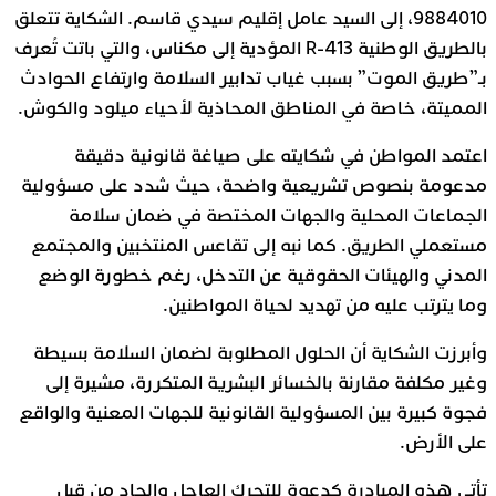
9884010، إلى السيد عامل إقليم سيدي قاسم. الشكاية تتعلق
بالطريق الوطنية R-413 المؤدية إلى مكناس، والتي باتت تُعرف
بـ”طريق الموت” بسبب غياب تدابير السلامة وارتفاع الحوادث
المميتة، خاصة في المناطق المحاذية لأحياء ميلود والكوش.
اعتمد المواطن في شكايته على صياغة قانونية دقيقة
مدعومة بنصوص تشريعية واضحة، حيث شدد على مسؤولية
الجماعات المحلية والجهات المختصة في ضمان سلامة
مستعملي الطريق. كما نبه إلى تقاعس المنتخبين والمجتمع
المدني والهيئات الحقوقية عن التدخل، رغم خطورة الوضع
وما يترتب عليه من تهديد لحياة المواطنين.
وأبرزت الشكاية أن الحلول المطلوبة لضمان السلامة بسيطة
وغير مكلفة مقارنة بالخسائر البشرية المتكررة، مشيرة إلى
فجوة كبيرة بين المسؤولية القانونية للجهات المعنية والواقع
على الأرض.
تأتي هذه المبادرة كدعوة للتحرك العاجل والجاد من قبل