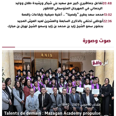
تفاعل جماهيري كبير مع سعيد بني شيكر ورشيدة طلال ووليد
20:48
الرحماني في المهرجان المتوسطي للناظور
محمد سعد يطرح “رقصينا” .. أغنية صيفية بإيقاعات راقصة
13:02
أبوظبي تحتفي بالذكرى السابعة والعشرين لعيد العرش المجيد
22:36
بحضور سمو الشيخ زايد بن محمد بن زايد وسمو الشيخ نهيان بن مبارك
دنيا بوطازوت تواصل تألقها الفني وتؤكد مكانتها بأداء مميز في
13:30
“كوفرة فالغيس”
صوت وصورة
يقظة أمنية تنهي كابوس الفتاة القاصر: كواليس مثيرة لعملية تحرير
19:11
رهينتين من قبضة ذي سوابق بالجديدة
اتحاد المقاولات الإعلامية يقود قاطرة التكوين بالجديدة ويستضيف
17:27
الإعلامي سعيد بلفقير في دورة استثنائية
ترسيخا لثقافة ترشيد الموارد المائية.. اختتام فعاليات النسخة الثانية
23:18
من “القرية الذكية للماء” بمركز الاصطياف ببوزنيقة
الثلاثاء 10 مارس 2026 - 10:40
Talents de demain : Mazagan Academy propulse